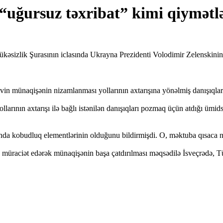
uğursuz təxribat” kimi qiymətl
izlik Şurasının iclasında Ukrayna Prezidenti Volodimir Zelenskinin 
vin münaqişənin nizamlanması yollarının axtarışına yönəlmiş danışıqla
arının axtarışı ilə bağlı istənilən danışıqları pozmaq üçün atdığı ümid
a kobudluq elementlərinin olduğunu bildirmişdi. O, məktuba qısaca nə
üraciət edərək münaqişənin başa çatdırılması məqsədilə İsveçrədə, Türk