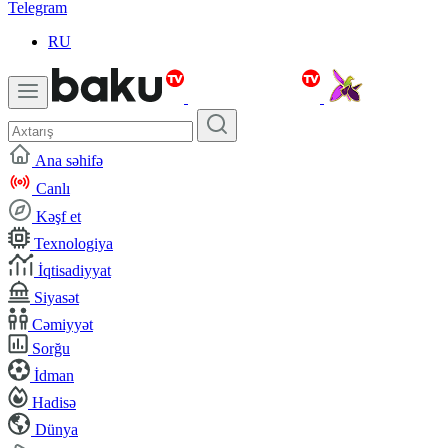
Telegram
RU
Ana səhifə
Canlı
Kəşf et
Texnologiya
İqtisadiyyat
Siyasət
Cəmiyyət
Sorğu
İdman
Hadisə
Dünya