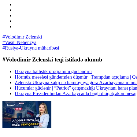
#Volodimir Zelenski
#Vasili Nebenzya
#Rusiya-Ukrayna müharibəsi
#Volodimir Zelenski teqi istifadə olunub
Ukrayna ballistik proqramını gücləndirir
Hörmüz məsələsi gündəmdən düşmür | Trampdan açıqlama | 
Zelenski Ukrayna xalqı ilə həmrəyliyə görə Azərbaycana minnət
Hücumlar güclənir | “Patriot” çatışmazlığı Ukraynanı hansı pla
Ukrayna Prezidentindən Azərbaycanla bağlı diqqətçəkən mes