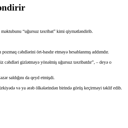
əndirir
məktubunu “uğursuz təxribat” kimi qiymətləndirib.
rı pozmaq cəhdlərini ört-basdır etməyə hesablanmış addımdır.
siz cəhdləri gizlətməyə yönəlmiş uğursuz təxribatdır”, – deyə o
zər saldığını da qeyd etmişdi.
iyədə və ya ərəb ölkələrindən birində görüş keçirməyi təklif edib.