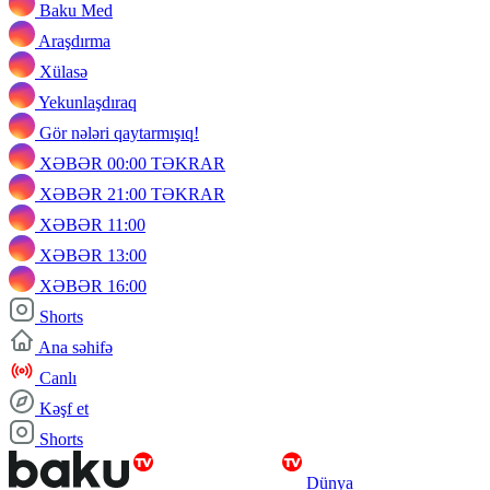
Baku Med
Araşdırma
Xülasə
Yekunlaşdıraq
Gör nələri qaytarmışıq!
XƏBƏR 00:00 TƏKRAR
XƏBƏR 21:00 TƏKRAR
XƏBƏR 11:00
XƏBƏR 13:00
XƏBƏR 16:00
Shorts
Ana səhifə
Canlı
Kəşf et
Shorts
Dünya