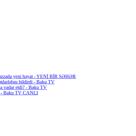
Qəzzada yeni həyat - YENİ BİR SƏHƏR
darlığını bildirdi - Baku TV
na vadar etdi? - Baku TV
aj - Baku TV CANLI