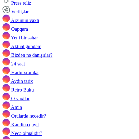
Press reliz
Verilişlər
Arzunun vaxtı
Qapqara
Yeni bir səhər
Aktual gündəm
Bizdən nə danışırlar?
24 saat
Hərbi xronika
Aydın tarix
Retro Baku
O vaxtlar
Amin
Oralarda necədir?
Kəndinə qayıt
Necə olmalıdır?