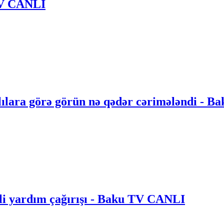
 TV CANLI
ılara görə görün nə qədər cərimələndi - B
li yardım çağırışı - Baku TV CANLI