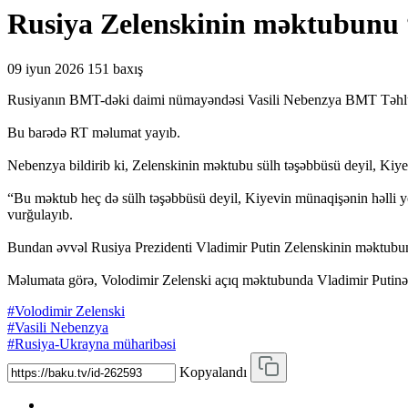
Rusiya Zelenskinin məktubunu “
09 iyun 2026
151 baxış
Rusiyanın BMT-dəki daimi nümayəndəsi Vasili Nebenzya BMT Təhlükəs
Bu barədə RT məlumat yayıb.
Nebenzya bildirib ki, Zelenskinin məktubu sülh təşəbbüsü deyil, Kiye
“Bu məktub heç də sülh təşəbbüsü deyil, Kiyevin münaqişənin həlli yoll
vurğulayıb.
Bundan əvvəl Rusiya Prezidenti Vladimir Putin Zelenskinin məktubund
Məlumata görə, Volodimir Zelenski açıq məktubunda Vladimir Putinə m
#Volodimir Zelenski
#Vasili Nebenzya
#Rusiya-Ukrayna müharibəsi
Kopyalandı