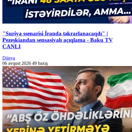
"Suriya ssenarisi İranda təkrarlanacaqdı" |
Pezeşkiandan sensasiyalı açıqlama - Baku TV
CANLI
Dünya
06 avqust 2026
49 baxış