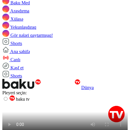
Baku Med
Araşdırma
Xülasə
Yekunlaşdıraq
Gör nələri qaytarmışıq!
Shorts
Ana səhifə
Canlı
Kəşf et
Shorts
Dünya
Pleyeri seçin:
baku tv