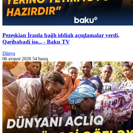
Pezeşkian İranla bağlı iddialı açıqlamalar verdi,
Qəribabadi isə... - Baku TV
Dünya
06 avqust 2026
54 baxış