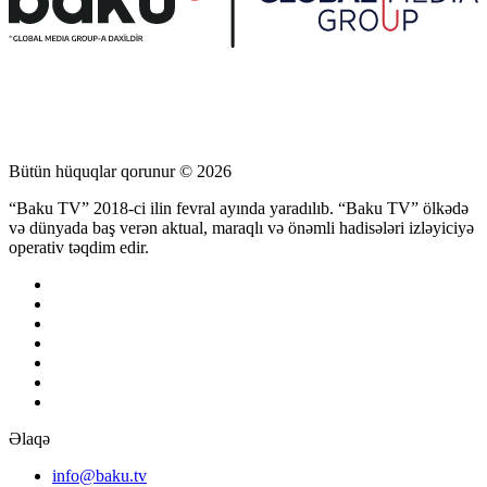
Bütün hüquqlar qorunur © 2026
“Baku TV” 2018-ci ilin fevral ayında yaradılıb. “Baku TV” ölkədə
və dünyada baş verən aktual, maraqlı və önəmli hadisələri izləyiciyə
operativ təqdim edir.
Əlaqə
info@baku.tv