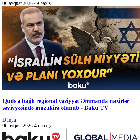
06 avqust 2026
49 baxış
Qüdslə bağlı regional vəziyyət Əmmanda nazirlər
səviyyəsində müzakirə olunub - Baku TV
Dünya
06 avqust 2026
45 baxış