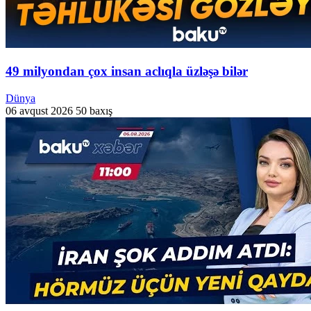
49 milyondan çox insan aclıqla üzləşə bilər
Dünya
06 avqust 2026
50 baxış