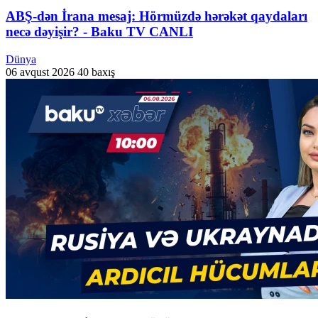
ABŞ-dən İrana mesaj: Hörmüzdə hərəkət qaydaları
necə dəyişir? - Baku TV CANLI
Dünya
06 avqust 2026
40 baxış