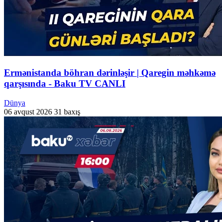
Ermənistanda böhran dərinləşir | Qaregin məhkəmə
qarşısında - Baku TV CANLI
Dünya
06 avqust 2026
31 baxış