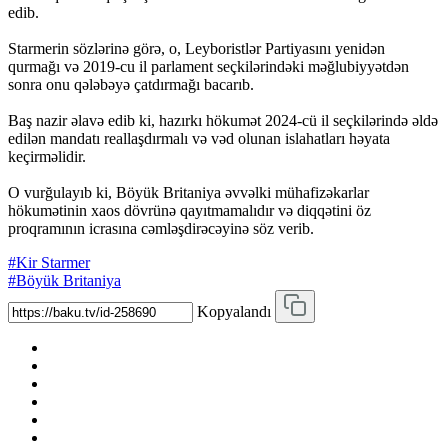
edib.
Starmerin sözlərinə görə, o, Leyboristlər Partiyasını yenidən
qurmağı və 2019-cu il parlament seçkilərindəki məğlubiyyətdən
sonra onu qələbəyə çatdırmağı bacarıb.
Baş nazir əlavə edib ki, hazırkı hökumət 2024-cü il seçkilərində əldə
edilən mandatı reallaşdırmalı və vəd olunan islahatları həyata
keçirməlidir.
O vurğulayıb ki, Böyük Britaniya əvvəlki mühafizəkarlar
hökumətinin xaos dövrünə qayıtmamalıdır və diqqətini öz
proqramının icrasına cəmləşdirəcəyinə söz verib.
#Kir Starmer
#Böyük Britaniya
Kopyalandı