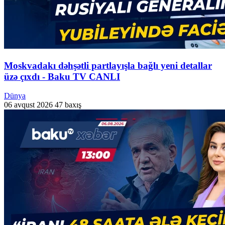
Moskvadakı dəhşətli partlayışla bağlı yeni detallar
üzə çıxdı - Baku TV CANLI
Dünya
06 avqust 2026
47 baxış