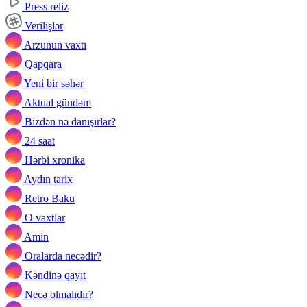
Press reliz
Verilişlər
Arzunun vaxtı
Qapqara
Yeni bir səhər
Aktual gündəm
Bizdən nə danışırlar?
24 saat
Hərbi xronika
Aydın tarix
Retro Baku
O vaxtlar
Amin
Oralarda necədir?
Kəndinə qayıt
Necə olmalıdır?