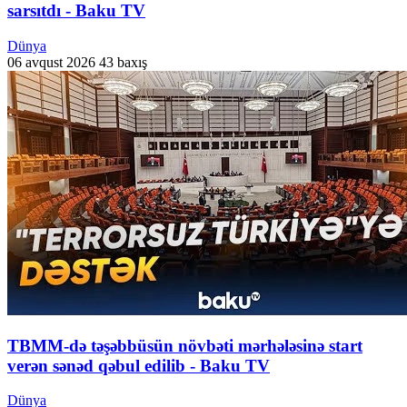
sarsıtdı - Baku TV
Dünya
06 avqust 2026
43 baxış
TBMM-də təşəbbüsün növbəti mərhələsinə start
verən sənəd qəbul edilib - Baku TV
Dünya