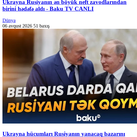
Ukrayna Rusiyanın ən böyük neft zavodlarından
birini hədəfə aldı - Baku TV CANLI
Dünya
06 avqust 2026
51 baxış
Ukrayna hücumları Rusiyanın yanacaq bazarını