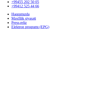
+99455 202 50 05
+99412 525 44 66
Haqqımızda
Məxfilik siyasəti
Press-reliz
Elektron proqramı (EPG)