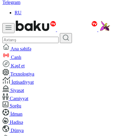
Telegram
RU
Ana səhifə
Canlı
Kəşf et
Texnologiya
İqtisadiyyat
Siyasət
Cəmiyyət
Sorğu
İdman
Hadisə
Dünya