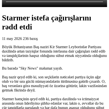
Starmer istefa çağırışlarını
rədd etdi
11 may 2026
236 baxış
Böyük Britaniyanın Baş naziri Kir Starmer Leyboristlər Partiyası
daxilində artan təzyiqlər fonunda istefasına dair çağırışları rədd edib
və tənqidçilərinin haqsız olduğunu sübut etmək niyyətində olduğunu
bildirib.
Bu barədə "Sky News" məlumat yayıb.
Baş nazir qeyd edib ki, son seçkilərin nəticələri partiya üçün ağır
olub və bir sıra güclü nümayəndələrin itirilməsinə gətirib çıxarıb. O,
baş verənlərə görə məsuliyyəti öz üzərinə götürür, lakin vəzifəsindən
getmək fikrində deyil.
Starmer həmçinin qeyd edib ki, partiya daxilində və ictimaiyyət
arasında onun liderliyinə şübhə edənlər var, lakin o, əvvəllər də bu
cür tənqidlərlə qarşılaşıb və hər dəfə bunun əsassız olduğunu sübut