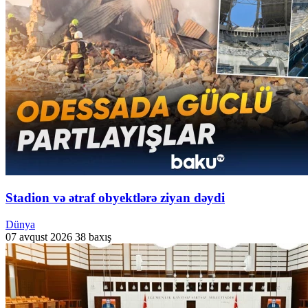
Stadion və ətraf obyektlərə ziyan dəydi
Dünya
07 avqust 2026
38 baxış