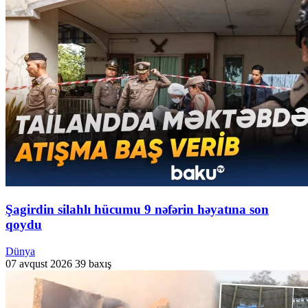
Şagirdin silahlı hücumu 9 nəfərin həyatına son
qoydu
Dünya
07 avqust 2026
39 baxış