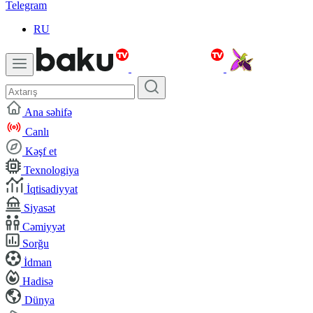
Telegram
RU
Ana səhifə
Canlı
Kəşf et
Texnologiya
İqtisadiyyat
Siyasət
Cəmiyyət
Sorğu
İdman
Hadisə
Dünya