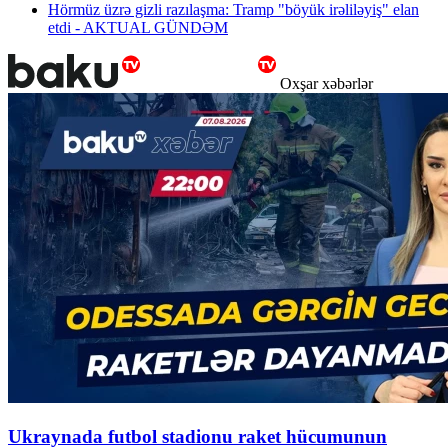
Hörmüz üzrə gizli razılaşma: Tramp "böyük irəliləyiş" elan
etdi - AKTUAL GÜNDƏM
Oxşar xəbərlər
Ukraynada futbol stadionu raket hücumunun