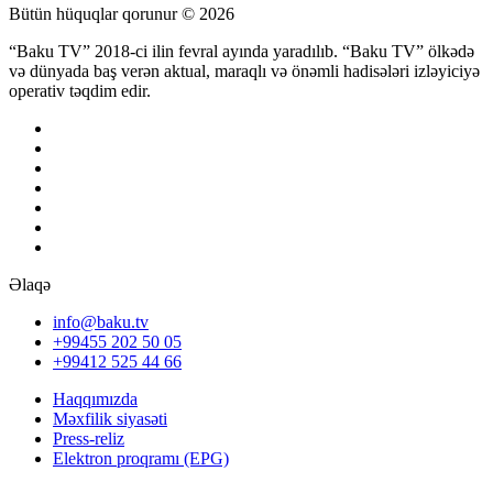
Bütün hüquqlar qorunur © 2026
“Baku TV” 2018-ci ilin fevral ayında yaradılıb. “Baku TV” ölkədə
və dünyada baş verən aktual, maraqlı və önəmli hadisələri izləyiciyə
operativ təqdim edir.
Əlaqə
info@baku.tv
+99455 202 50 05
+99412 525 44 66
Haqqımızda
Məxfilik siyasəti
Press-reliz
Elektron proqramı (EPG)