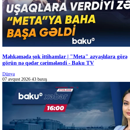
Məhkəmədə şok ittihamlar | "Meta" azyaşlılara görə
görün nə qədər cərimələndi - Baku TV
Dünya
07 avqust 2026
43 baxış