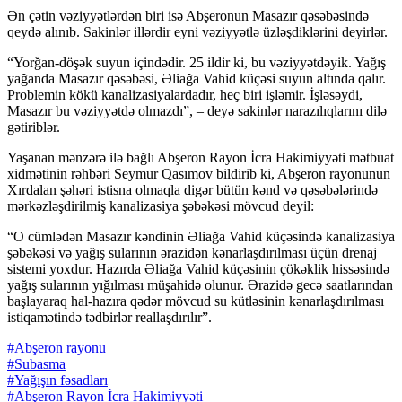
Ən çətin vəziyyətlərdən biri isə Abşeronun Masazır qəsəbəsində
qeydə alınıb. Sakinlər illərdir eyni vəziyyətlə üzləşdiklərini deyirlər.
“Yorğan-döşək suyun içindədir. 25 ildir ki, bu vəziyyətdəyik. Yağış
yağanda Masazır qəsəbəsi, Əliağa Vahid küçəsi suyun altında qalır.
Problemin kökü kanalizasiyalardadır, heç biri işləmir. İşləsəydi,
Masazır bu vəziyyətdə olmazdı”, – deyə sakinlər narazılıqlarını dilə
gətiriblər.
Yaşanan mənzərə ilə bağlı Abşeron Rayon İcra Hakimiyyəti mətbuat
xidmətinin rəhbəri Seymur Qasımov bildirib ki, Abşeron rayonunun
Xırdalan şəhəri istisna olmaqla digər bütün kənd və qəsəbələrində
mərkəzləşdirilmiş kanalizasiya şəbəkəsi mövcud deyil:
“O cümlədən Masazır kəndinin Əliağa Vahid küçəsində kanalizasiya
şəbəkəsi və yağış sularının ərazidən kənarlaşdırılması üçün drenaj
sistemi yoxdur. Hazırda Əliağa Vahid küçəsinin çökəklik hissəsində
yağış sularının yığılması müşahidə olunur. Ərazidə gecə saatlarından
başlayaraq hal-hazıra qədər mövcud su kütləsinin kənarlaşdırılması
istiqamətində tədbirlər reallaşdırılır”.
#Abşeron rayonu
#Subasma
#Yağışın fəsadları
#Abşeron Rayon İcra Hakimiyyəti