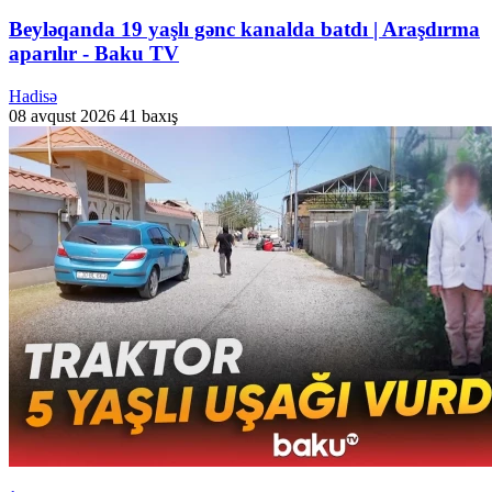
Beyləqanda 19 yaşlı gənc kanalda batdı | Araşdırma
aparılır - Baku TV
Hadisə
08 avqust 2026
41 baxış