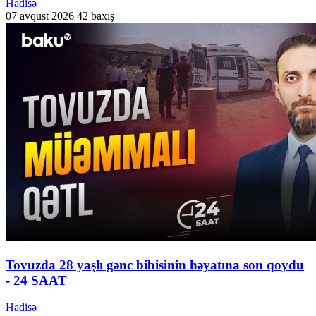
Hadisə
07 avqust 2026
42 baxış
Tovuzda 28 yaşlı gənc bibisinin həyatına son qoydu
- 24 SAAT
Hadisə