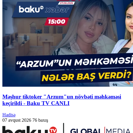
Məşhur tiktoker "Arzum"un növbəti məhkəməsi
keçirildi - Baku TV CANLI
Hadisə
07 avqust 2026
76 baxış