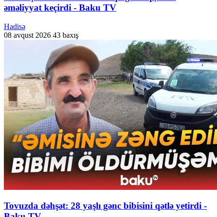
əməliyyat keçirdi - Baku TV
Hadisə
08 avqust 2026
43 baxış
Tovuzda dəhşət: 28 yaşlı gənc bibisini qətlə yetirdi -
Baku TV