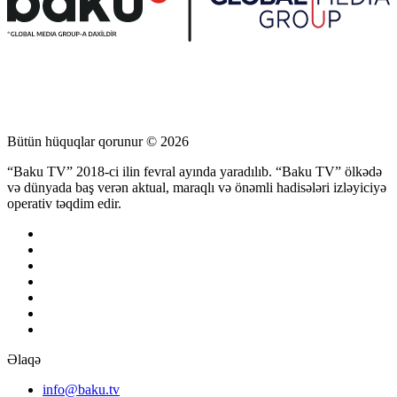
Bütün hüquqlar qorunur © 2026
“Baku TV” 2018-ci ilin fevral ayında yaradılıb. “Baku TV” ölkədə
və dünyada baş verən aktual, maraqlı və önəmli hadisələri izləyiciyə
operativ təqdim edir.
Əlaqə
info@baku.tv