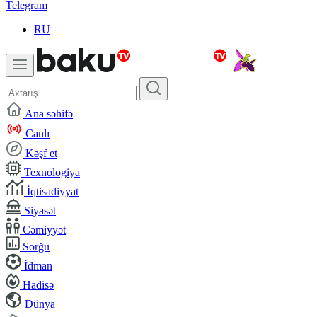
Telegram
RU
Ana səhifə
Canlı
Kəşf et
Texnologiya
İqtisadiyyat
Siyasət
Cəmiyyət
Sorğu
İdman
Hadisə
Dünya