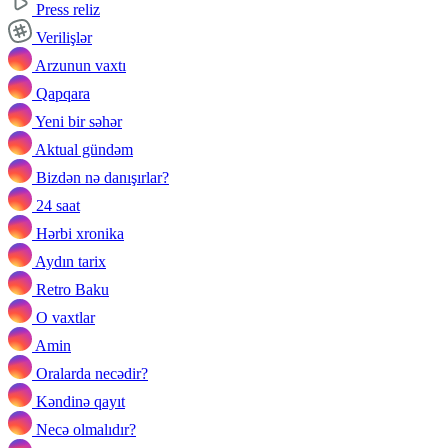
Press reliz
Verilişlər
Arzunun vaxtı
Qapqara
Yeni bir səhər
Aktual gündəm
Bizdən nə danışırlar?
24 saat
Hərbi xronika
Aydın tarix
Retro Baku
O vaxtlar
Amin
Oralarda necədir?
Kəndinə qayıt
Necə olmalıdır?