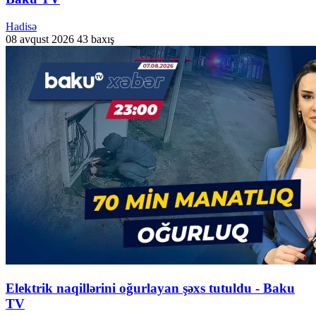
Hadisə
08 avqust 2026
43 baxış
Elektrik naqillərini oğurlayan şəxs tutuldu - Baku
TV