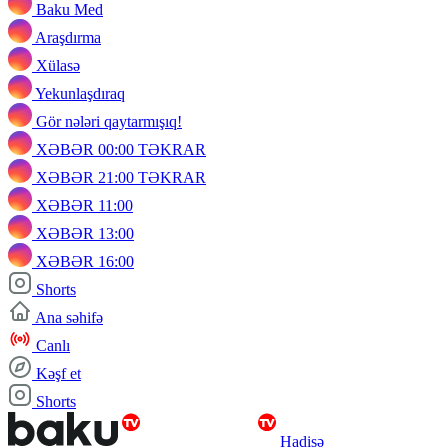
Baku Med
Araşdırma
Xülasə
Yekunlaşdıraq
Gör nələri qaytarmışıq!
XƏBƏR 00:00 TƏKRAR
XƏBƏR 21:00 TƏKRAR
XƏBƏR 11:00
XƏBƏR 13:00
XƏBƏR 16:00
Shorts
Ana səhifə
Canlı
Kəşf et
Shorts
Hadisə