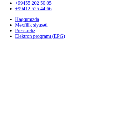
+99455 202 50 05
+99412 525 44 66
Haqqımızda
Məxfilik siyasəti
Press-reliz
Elektron proqramı (EPG)