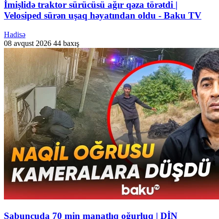
İmişlidə traktor sürücüsü ağır qəza törətdi |
Velosiped sürən uşaq həyatından oldu - Baku TV
Hadisə
08 avqust 2026
44 baxış
Sabunçuda 70 min manatlıq oğurluq | DİN