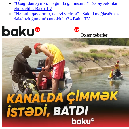
“Uşağı danlayır ki, nə gündə gəlmisən?!” | Saray sakinləri
etiraz etdi - Baku TV
"Nə pulu qaytarırlar, nə evi verirlər" | Sakinlər ağlasığmaz
dələduzluğun qurbanı oldular? - Baku TV
Oxşar xəbərlər