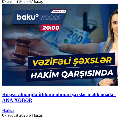
07 avqust 2026
47 baxış
Rüşvət almaqda ittiham olunan şəxslər məhkəmədə -
ANA XƏBƏR
Hadisə
07 avqust 2026
64 baxış