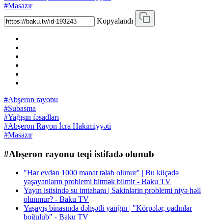
#Masazır
Kopyalandı
#Abşeron rayonu
#Subasma
#Yağışın fəsadları
#Abşeron Rayon İcra Hakimiyyəti
#Masazır
#Abşeron rayonu teqi istifadə olunub
"Hər evdən 1000 manat tələb olunur" | Bu küçədə
yaşayanların problemi bitmək bilmir - Baku TV
Yayın istisində su imtahanı | Sakinlərin problemi niyə həll
olunmur? - Baku TV
Yaşayış binasında dəhşətli yanğın | "Körpələr, qadınlar
boğulub" - Baku TV