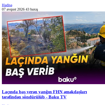
Hadisə
07 avqust 2026
43 baxış
Laçında baş verən yanğın FHN əməkdaşları
tərəfindən söndürülüb - Baku TV