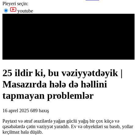
Pleyeri seçin:
youtube
25 ildir ki, bu vəziyyətdəyik |
Masazırda hələ də həllini
tapmayan problemlər
16 aprel 2025
689 baxış
Paytaxt və ətraf ərazilərdə yağan güclü yağış bir çox küçə və
qəsəbələrdə çətin vəziyyət yaradıb. Ev və obyektləri su basıb, yollar
keçilməz hala düşüb.