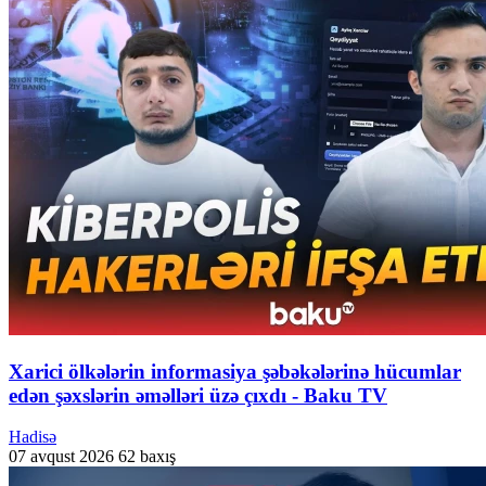
Xarici ölkələrin informasiya şəbəkələrinə hücumlar
edən şəxslərin əməlləri üzə çıxdı - Baku TV
Hadisə
07 avqust 2026
62 baxış