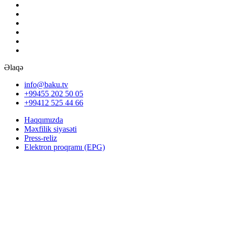
Əlaqə
info@baku.tv
+99455 202 50 05
+99412 525 44 66
Haqqımızda
Məxfilik siyasəti
Press-reliz
Elektron proqramı (EPG)