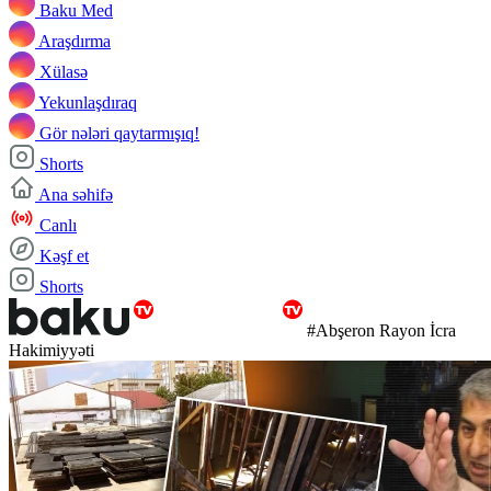
Baku Med
Araşdırma
Xülasə
Yekunlaşdıraq
Gör nələri qaytarmışıq!
Shorts
Ana səhifə
Canlı
Kəşf et
Shorts
#Abşeron Rayon İcra
Hakimiyyəti