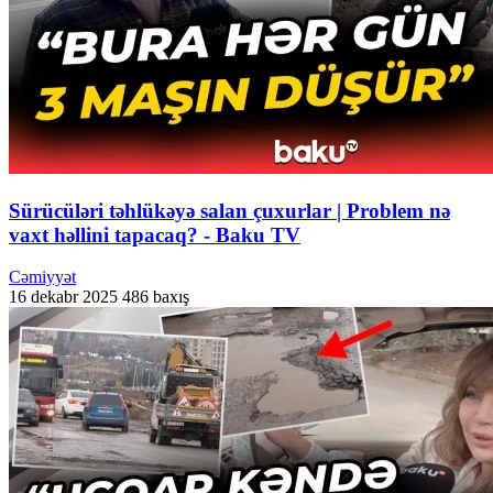
Sürücüləri təhlükəyə salan çuxurlar | Problem nə
vaxt həllini tapacaq? - Baku TV
Cəmiyyət
16 dekabr 2025
486 baxış