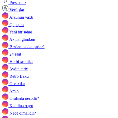
Press reliz
Verilişlər
Arzunun vaxtı
Qapqara
Yeni bir səhər
Aktual gündəm
Bizdən nə danışırlar?
24 saat
Hərbi xronika
Aydın tarix
Retro Baku
O vaxtlar
Amin
Oralarda necədir?
Kəndinə qayıt
Necə olmalıdır?