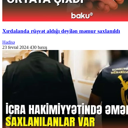
Xırdalanda rüşvət aldığı deyilən məmur saxlanıldı
Hadisə
23 fevral 2024
430 baxış