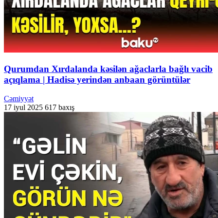
Qurumdan Xırdalanda kəsilən ağaclarla bağlı vacib
açıqlama | Hadisə yerindən anbaan görüntülər
Cəmiyyət
17 iyul 2025
617 baxış