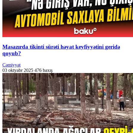
Masazırda tikinti sürəti həyat keyfiyyətini geridə
qoyub?
Cəmiyyət
03 oktyabr 2025
476 baxış