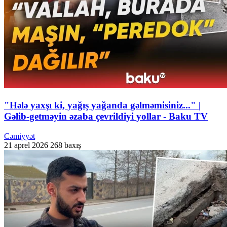
"Hələ yaxşı ki, yağış yağanda gəlməmisiniz..." |
Gəlib-getməyin əzaba çevrildiyi yollar - Baku TV
Cəmiyyət
21 aprel 2026
268 baxış