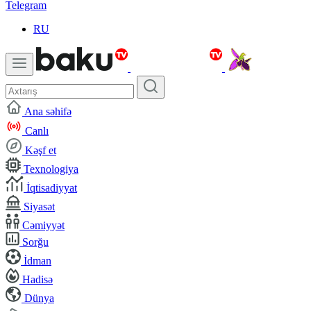
Telegram
RU
Ana səhifə
Canlı
Kəşf et
Texnologiya
İqtisadiyyat
Siyasət
Cəmiyyət
Sorğu
İdman
Hadisə
Dünya