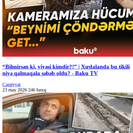
“Bilmirsən ki, yiyəsi kimdir?!” | Xırdalanda bu tikili
niyə qalmaqala səbəb oldu? - Baku TV
Cəmiyyət
23 may 2026
246 baxış