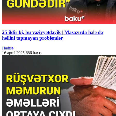
25 ildir ki, bu vəziyyətdəyik | Masazırda hələ də
həllini tapmayan problemlər
Hadisə
16 aprel 2025
686 baxış