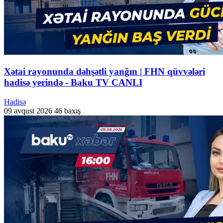
Xətai rayonunda dəhşətli yanğın | FHN qüvvələri
hadisə yerində - Baku TV CANLI
Hadisə
09 avqust 2026
46 baxış