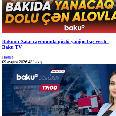
Bakının Xətai rayonunda güclü yanğın baş verib -
Baku TV
Hadisə
09 avqust 2026
48 baxış