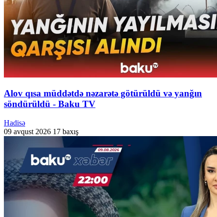
Alov qısa müddətdə nəzarətə götürüldü və yanğın
söndürüldü - Baku TV
Hadisə
09 avqust 2026
17 baxış