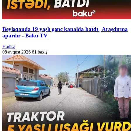
Beyləqanda 19 yaşlı gənc kanalda batdı | Araşdırma
aparılır - Baku TV
Hadisə
08 avqust 2026
61 baxış