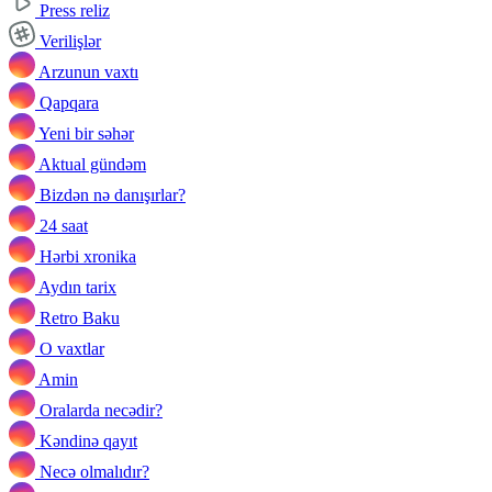
Press reliz
Verilişlər
Arzunun vaxtı
Qapqara
Yeni bir səhər
Aktual gündəm
Bizdən nə danışırlar?
24 saat
Hərbi xronika
Aydın tarix
Retro Baku
O vaxtlar
Amin
Oralarda necədir?
Kəndinə qayıt
Necə olmalıdır?