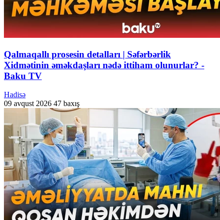
Qalmaqallı prosesin detalları | Səfərbərlik
Xidmətinin əməkdaşları nədə ittiham olunurlar? -
Baku TV
Hadisə
09 avqust 2026
47 baxış