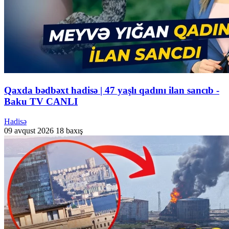
Qaxda bədbəxt hadisə | 47 yaşlı qadını ilan sancıb -
Baku TV CANLI
Hadisə
09 avqust 2026
18 baxış