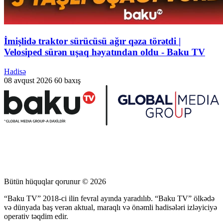
İmişlidə traktor sürücüsü ağır qəza törətdi |
Velosiped sürən uşaq həyatından oldu - Baku TV
Hadisə
08 avqust 2026
60 baxış
Bütün hüquqlar qorunur © 2026
“Baku TV” 2018-ci ilin fevral ayında yaradılıb. “Baku TV” ölkədə
və dünyada baş verən aktual, maraqlı və önəmli hadisələri izləyiciyə
operativ təqdim edir.