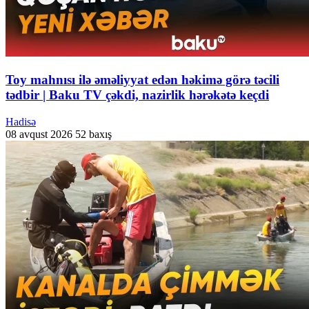
Toy mahnısı ilə əməliyyat edən həkimə görə təcili
tədbir | Baku TV çəkdi, nazirlik hərəkətə keçdi
Hadisə
08 avqust 2026
52 baxış