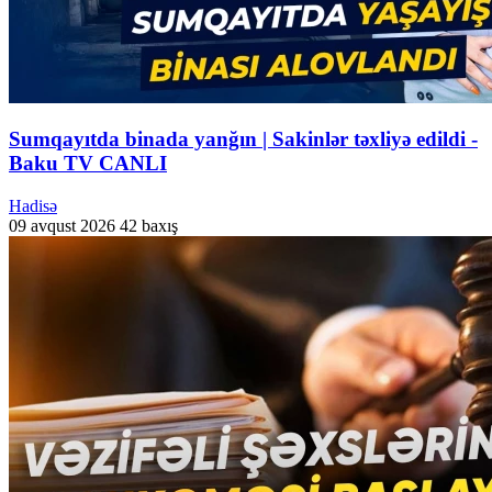
Sumqayıtda binada yanğın | Sakinlər təxliyə edildi -
Baku TV CANLI
Hadisə
09 avqust 2026
42 baxış