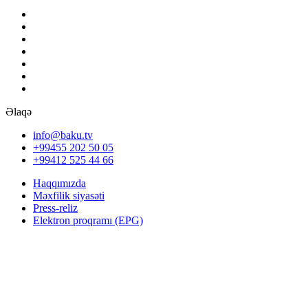
Əlaqə
info@baku.tv
+99455 202 50 05
+99412 525 44 66
Haqqımızda
Məxfilik siyasəti
Press-reliz
Elektron proqramı (EPG)