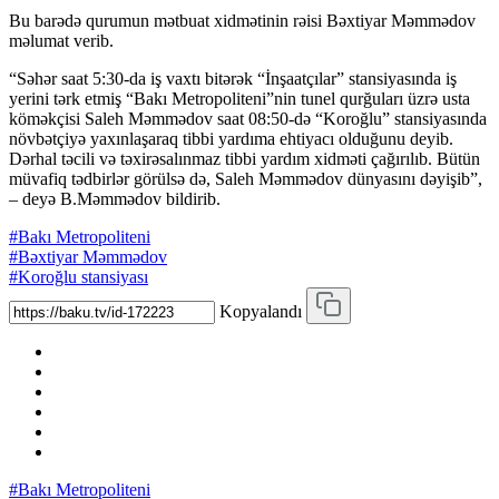
Bu barədə qurumun mətbuat xidmətinin rəisi Bəxtiyar Məmmədov
məlumat verib.
“Səhər saat 5:30-da iş vaxtı bitərək “İnşaatçılar” stansiyasında iş
yerini tərk etmiş “Bakı Metropoliteni”nin tunel qurğuları üzrə usta
köməkçisi Saleh Məmmədov saat 08:50-də “Koroğlu” stansiyasında
növbətçiyə yaxınlaşaraq tibbi yardıma ehtiyacı olduğunu deyib.
Dərhal təcili və təxirəsalınmaz tibbi yardım xidməti çağırılıb. Bütün
müvafiq tədbirlər görülsə də, Saleh Məmmədov dünyasını dəyişib”,
– deyə B.Məmmədov bildirib.
#Bakı Metropoliteni
#Bəxtiyar Məmmədov
#Koroğlu stansiyası
Kopyalandı
#Bakı Metropoliteni