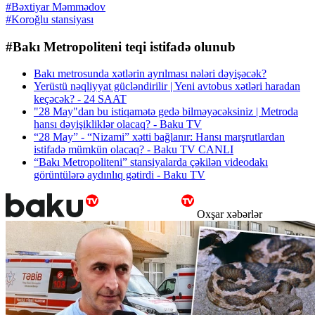
#Bəxtiyar Məmmədov
#Koroğlu stansiyası
#Bakı Metropoliteni teqi istifadə olunub
Bakı metrosunda xətlərin ayrılması nələri dəyişəcək?
Yerüstü nəqliyyat gücləndirilir | Yeni avtobus xətləri haradan
keçəcək? - 24 SAAT
"28 May"dan bu istiqamətə gedə bilməyəcəksiniz | Metroda
hansı dəyişikliklər olacaq? - Baku TV
“28 May” - “Nizami” xətti bağlanır: Hansı marşrutlardan
istifadə mümkün olacaq? - Baku TV CANLI
“Bakı Metropoliteni” stansiyalarda çəkilən videodakı
görüntülərə aydınlıq gətirdi - Baku TV
Oxşar xəbərlər