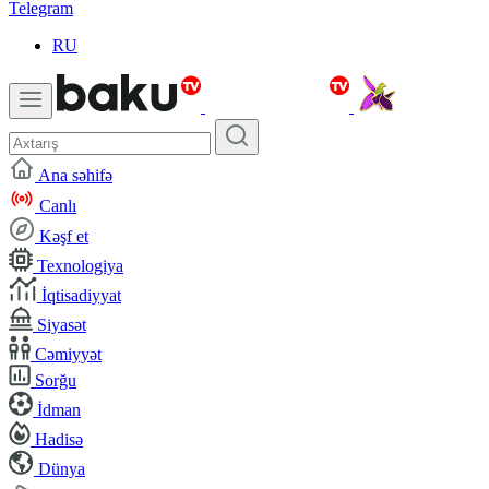
Telegram
RU
Ana səhifə
Canlı
Kəşf et
Texnologiya
İqtisadiyyat
Siyasət
Cəmiyyət
Sorğu
İdman
Hadisə
Dünya