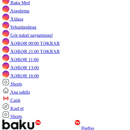
Baku Med
Araşdırma
Xülasə
Yekunlaşdıraq
Gör nələri qaytarmışıq!
XƏBƏR 00:00 TƏKRAR
XƏBƏR 21:00 TƏKRAR
XƏBƏR 11:00
XƏBƏR 13:00
XƏBƏR 16:00
Shorts
Ana səhifə
Canlı
Kəşf et
Shorts
Hadisə