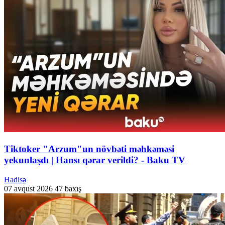
Tiktoker "Arzum"un növbəti məhkəməsi
yekunlaşdı | Hansı qərar verildi? - Baku TV
Hadisə
07 avqust 2026
47 baxış