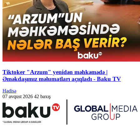
Tiktoker "Arzum" yenidən məhkəmədə |
Əməkdaşımız məlumatları açıqladı - Baku TV
Hadisə
07 avqust 2026
42 baxış