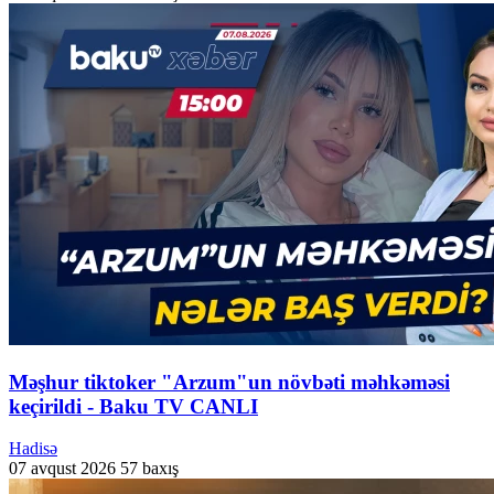
Məşhur tiktoker "Arzum"un növbəti məhkəməsi
keçirildi - Baku TV CANLI
Hadisə
07 avqust 2026
57 baxış