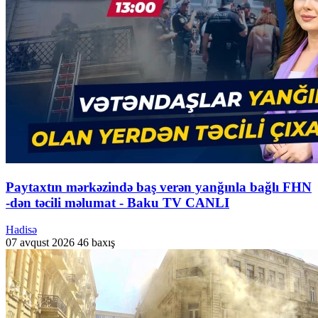
Paytaxtın mərkəzində baş verən yanğınla bağlı FHN
-dən təcili məlumat - Baku TV CANLI
Hadisə
07 avqust 2026
46 baxış