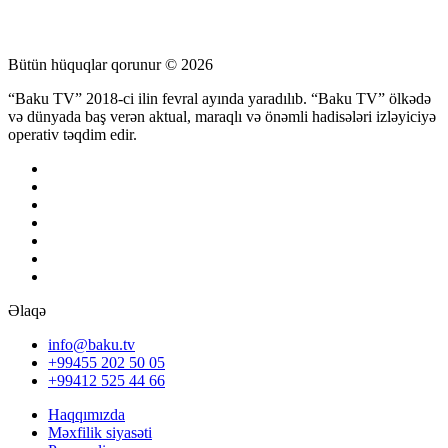
Bütün hüquqlar qorunur © 2026
“Baku TV” 2018-ci ilin fevral ayında yaradılıb. “Baku TV” ölkədə
və dünyada baş verən aktual, maraqlı və önəmli hadisələri izləyiciyə
operativ təqdim edir.
Əlaqə
info@baku.tv
+99455 202 50 05
+99412 525 44 66
Haqqımızda
Məxfilik siyasəti