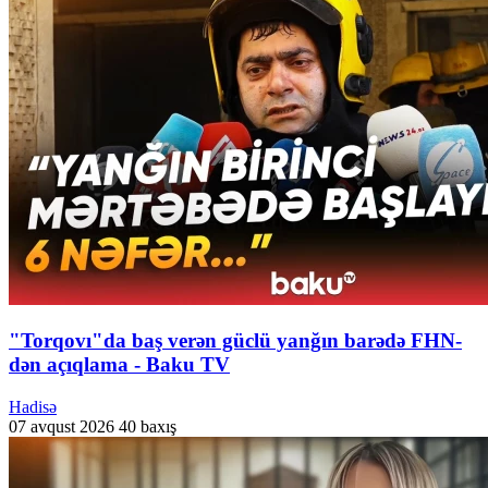
"Torqovı"da baş verən güclü yanğın barədə FHN-
dən açıqlama - Baku TV
Hadisə
07 avqust 2026
40 baxış