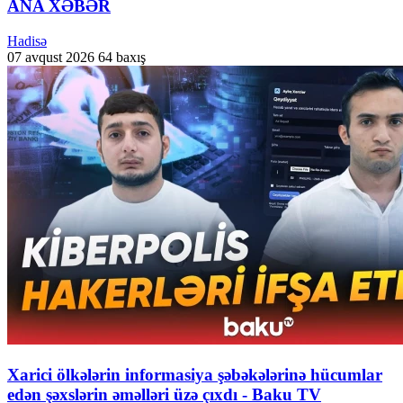
ANA XƏBƏR
Hadisə
07 avqust 2026
64 baxış
Xarici ölkələrin informasiya şəbəkələrinə hücumlar
edən şəxslərin əməlləri üzə çıxdı - Baku TV