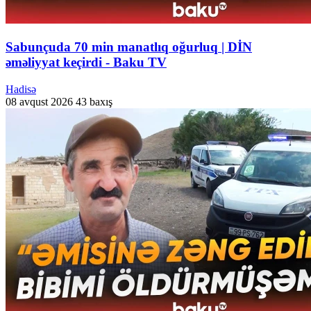
Sabunçuda 70 min manatlıq oğurluq | DİN
əməliyyat keçirdi - Baku TV
Hadisə
08 avqust 2026
43 baxış