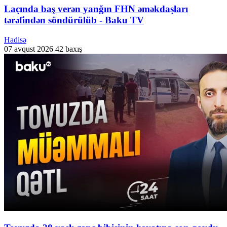
Laçında baş verən yanğın FHN əməkdaşları
tərəfindən söndürülüb - Baku TV
Hadisə
07 avqust 2026
42 baxış