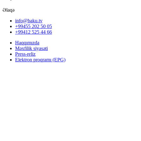
Əlaqə
info@baku.tv
+99455 202 50 05
+99412 525 44 66
Haqqımızda
Məxfilik siyasəti
Press-reliz
Elektron proqramı (EPG)