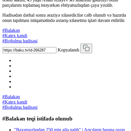
parçalarını toplamaq istəyərkən ehtiyatsızlıqdan çaya yıxılıb.
Hadisədən dərhal sonra əraziyə xilasedicilər cəlb olunub və hazırda
onun tapılması istiqamətində axtarış-xilasetmə işləri davam etdirilir.
#Balakən
#Katex kəndi
#Boğulma hadisəsi
Kopyalandı
#Balakən
#Katex kəndi
#Boğulma hadisəsi
#Balakən teqi istifadə olunub
"Baxımsızlıqdan 250 min ailə qalıb" | Arıçıların başına oyun