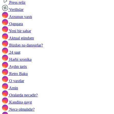
Press reliz
Verilişlər
Arzunun vaxtı
Qapqara
Yeni bir səhər
Aktual gündəm
Bizdən nə danışırlar?
24 saat
Hərbi xronika
Aydın tarix
Retro Baku
O vaxtlar
Amin
Oralarda necədir?
Kəndinə qayıt
Necə olmalıdır?