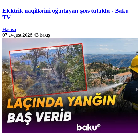
Elektrik naqillərini oğurlayan şəxs tutuldu - Baku
TV
Hadisə
07 avqust 2026
43 baxış