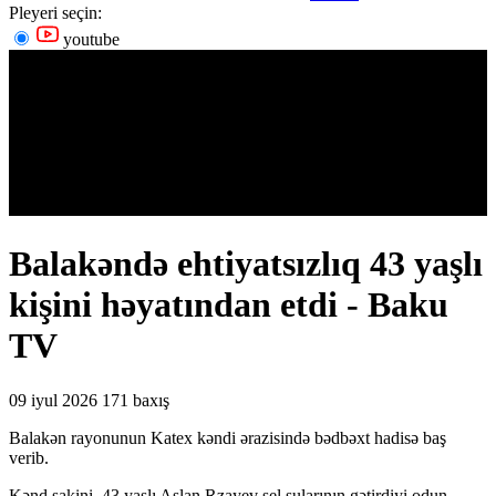
Pleyeri seçin:
youtube
Balakəndə ehtiyatsızlıq 43 yaşlı
kişini həyatından etdi - Baku
TV
09 iyul 2026
171 baxış
Balakən rayonunun Katex kəndi ərazisində bədbəxt hadisə baş
verib.
Kənd sakini, 43 yaşlı Aslan Rzayev sel sularının gətirdiyi odun