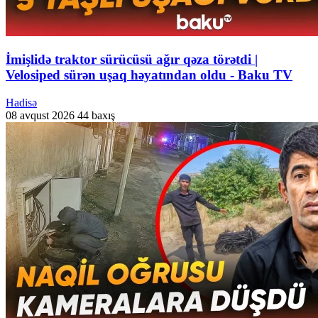
İmişlidə traktor sürücüsü ağır qəza törətdi |
Velosiped sürən uşaq həyatından oldu - Baku TV
Hadisə
08 avqust 2026
44 baxış