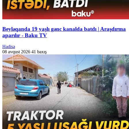
Beyləqanda 19 yaşlı gənc kanalda batdı | Araşdırma
aparılır - Baku TV
Hadisə
08 avqust 2026
41 baxış