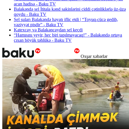
açan hadisə - Baku TV
Balakəndə sel İtitala kənd sakinlərini ciddi çətinliklərlə üz-üzə
qoydu - Baku TV
Sel suları Balakəndə həyatı iflic etdi | “Toyuq-cücə gedib,
vəziyyət pisdir” - Baku TV
Katexçay və Balakənçaydan sel keçdi
“Hamısını yeyir, heç biri tapılmayacaq!” - Balakəndə ortaya
çıxan böyük təhlükə - Baku TV
Oxşar xəbərlər