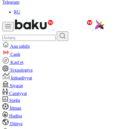
Telegram
RU
Ana səhifə
Canlı
Kəşf et
Texnologiya
İqtisadiyyat
Siyasət
Cəmiyyət
Sorğu
İdman
Hadisə
Dünya