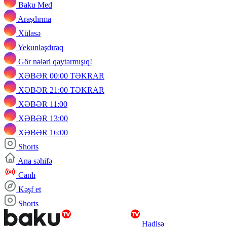
Baku Med
Araşdırma
Xülasə
Yekunlaşdıraq
Gör nələri qaytarmışıq!
XƏBƏR 00:00 TƏKRAR
XƏBƏR 21:00 TƏKRAR
XƏBƏR 11:00
XƏBƏR 13:00
XƏBƏR 16:00
Shorts
Ana səhifə
Canlı
Kəşf et
Shorts
Hadisə