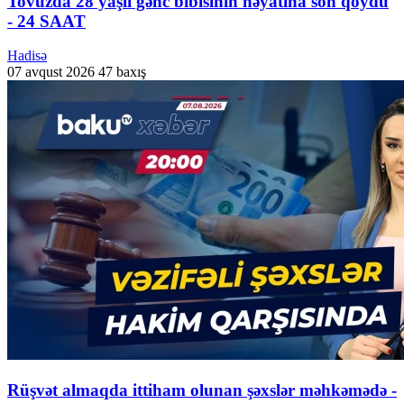
Tovuzda 28 yaşlı gənc bibisinin həyatına son qoydu
- 24 SAAT
Hadisə
07 avqust 2026
47 baxış
Rüşvət almaqda ittiham olunan şəxslər məhkəmədə -