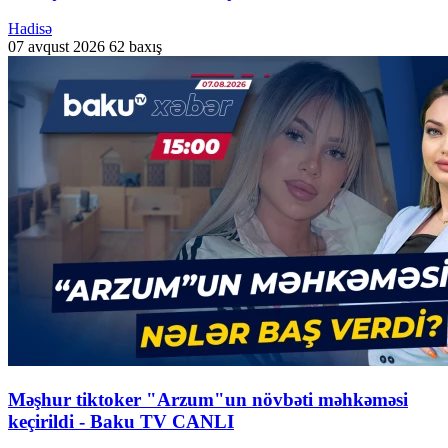
Hadisə
07 avqust 2026
62 baxış
Məşhur tiktoker "Arzum"un növbəti məhkəməsi
keçirildi - Baku TV CANLI