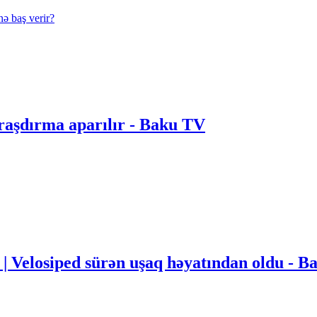
nə baş verir?
Araşdırma aparılır - Baku TV
i | Velosiped sürən uşaq həyatından oldu - 