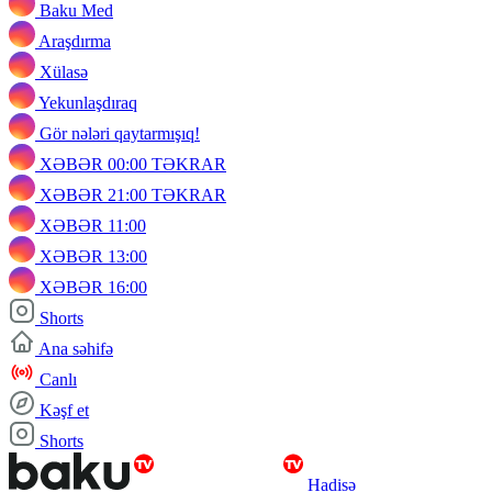
Baku Med
Araşdırma
Xülasə
Yekunlaşdıraq
Gör nələri qaytarmışıq!
XƏBƏR 00:00 TƏKRAR
XƏBƏR 21:00 TƏKRAR
XƏBƏR 11:00
XƏBƏR 13:00
XƏBƏR 16:00
Shorts
Ana səhifə
Canlı
Kəşf et
Shorts
Hadisə