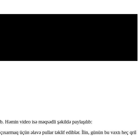
ıb. Həmin video isə məqsədli şəkildə paylaşılıb:
xarmaq üçün əlavə pullar təklif ediblər. İlin, günün bu vaxtı heç qril