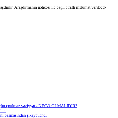
aşdırılır. Araşdırmanın nəticəsi ilə bağlı ətraflı məlumat veriləcək.
r üçün çıxılmaz vəziyyət - NECƏ OLMALIDIR?
ülər
ini basmasından şikayətləndi