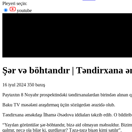
Pleyeri seçin:
youtube
Şər və böhtandır | Təndirxana 
16 iyul 2024
350 baxış
Paytaxtın 8 Noyabr prospektindəki təndirxanalardan birindən alınan qri
Baku TV məsələni araşdırmaq üçün sözügedən ərazidə olub.
Təndirxana əməkdaşı İlhamə Əsədova iddiaları təkzib edib. O bildirib k
“Yayılan görüntülər şər-böhtandır, bizə aid olmayan məhsuldur. Bizim b
qalmır, necə ola bilər ki, qurdlayar? Təzə-təzə bişən kimi satılır”.