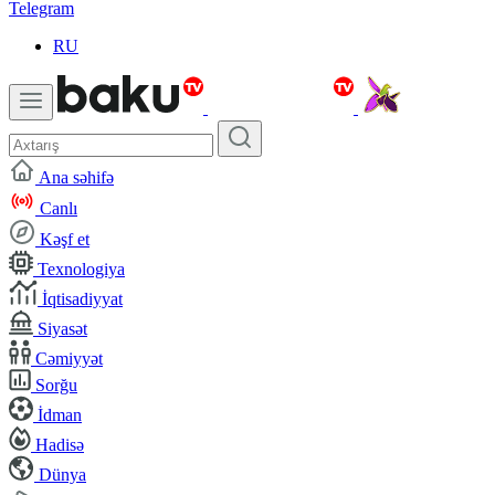
Telegram
RU
Ana səhifə
Canlı
Kəşf et
Texnologiya
İqtisadiyyat
Siyasət
Cəmiyyət
Sorğu
İdman
Hadisə
Dünya