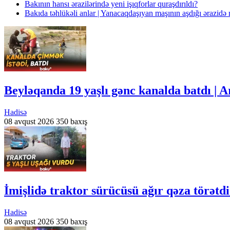
Bakının hansı ərazilərində yeni işıqforlar quraşdırıldı?
Bakıda təhlükəli anlar | Yanacaqdaşıyan maşının aşdığı ərazidə 
Beyləqanda 19 yaşlı gənc kanalda batdı | 
Hadisə
08 avqust 2026
350 baxış
İmişlidə traktor sürücüsü ağır qəza törətd
Hadisə
08 avqust 2026
350 baxış