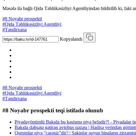
Məsələ ilə bağlı Qida Təhlükəsizliyi Agentliyindən bildirilib ki, fakt ar
#8 Noyabr prospekti
#Qida Təhlükəsizliyi Agentliyi
#Təndirxana
Kopyalandı
#8 Noyabr prospekti
#Qida Təhlükəsizliyi Agentliyi
#Təndirxana
#8 Noyabr prospekti teqi istifadə olunub
Piyadayönümlü Bakıda bu kəsişmə niyə belədir?! - Piyadala
Bakıda dəhşətə gətirən avtobus qəzası | Hadisə yerindən görünt
Qurumlar niyə “çarəsiz”dir? | Sakinlər suyun binaların zirzəmis