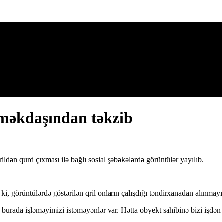
əməkdaşından təkzib
ldən qurd çıxması ilə bağlı sosial şəbəkələrdə görüntülər yayılıb.
i, görüntülərdə göstərilən qril onların çalışdığı təndirxanadan alınmay
urada işləməyimizi istəməyənlər var. Hətta obyekt sahibinə bizi işdən çı