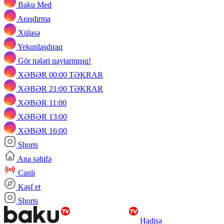
Baku Med
Araşdırma
Xülasə
Yekunlaşdıraq
Gör nələri qaytarmışıq!
XƏBƏR 00:00 TƏKRAR
XƏBƏR 21:00 TƏKRAR
XƏBƏR 11:00
XƏBƏR 13:00
XƏBƏR 16:00
Shorts
Ana səhifə
Canlı
Kəşf et
Shorts
Hadisə