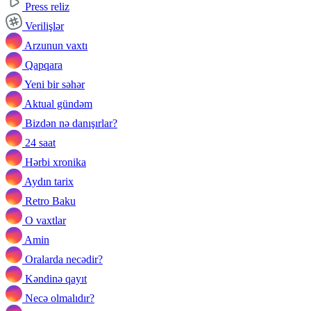
Press reliz
Verilişlər
Arzunun vaxtı
Qapqara
Yeni bir səhər
Aktual gündəm
Bizdən nə danışırlar?
24 saat
Hərbi xronika
Aydın tarix
Retro Baku
O vaxtlar
Amin
Oralarda necədir?
Kəndinə qayıt
Necə olmalıdır?