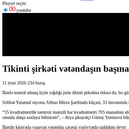
Pleyeri seçin:
youtube
Tikinti şirkəti vətəndaşın başına
11 iyun 2026
234 baxış
İllərlə mənzil almaq üçün yığdığı pulu tikinti şirkətinə ödəsə də, bu gü
Söhbət Yasamal rayonu Abbas Mirzə Şərifzadə küçəsi, 33 ünvanında tik
“55 kvadratmetrlik təmirsiz mənzili hər kvadratmetri 705 manatdan a
onunla əlaqə saxlaya bilmirəm”, – deyə şikayətçi Günay Yunisova bild
İllərdir kirayədə yaşayan vətəndaş çarəsiz vəziyyətdə qaldığını deyir: