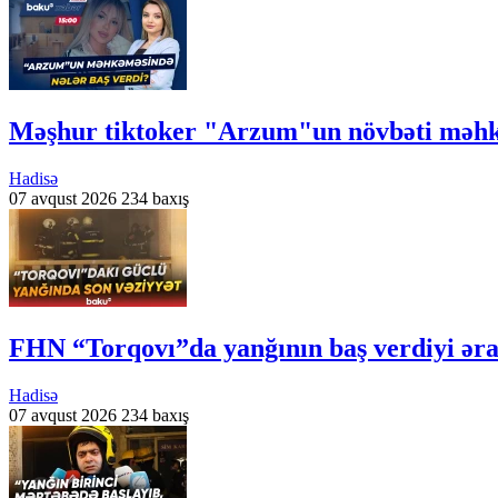
Məşhur tiktoker "Arzum"un növbəti məhk
Hadisə
07 avqust 2026
234 baxış
FHN “Torqovı”da yanğının baş verdiyi əra
Hadisə
07 avqust 2026
234 baxış