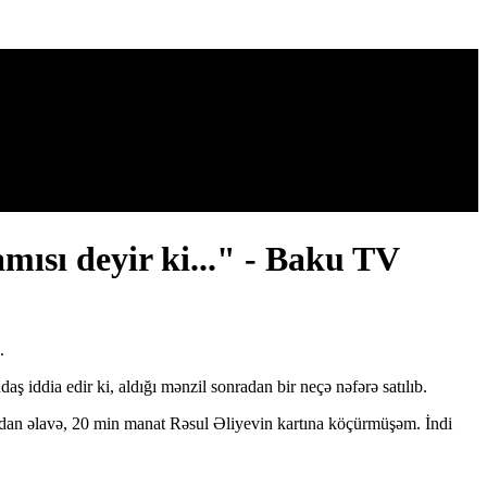
amısı deyir ki..." - Baku TV
.
iddia edir ki, aldığı mənzil sonradan bir neçə nəfərə satılıb.
ndan əlavə, 20 min manat Rəsul Əliyevin kartına köçürmüşəm. İndi