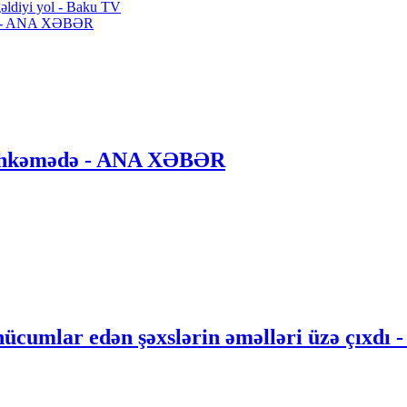
-gəldiyi yol - Baku TV
ndı - ANA XƏBƏR
 məhkəmədə - ANA XƏBƏR
hücumlar edən şəxslərin əməlləri üzə çıxdı