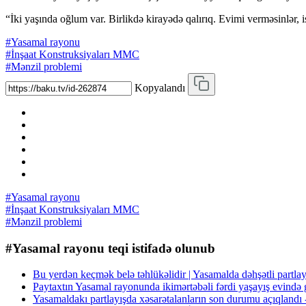
“İki yaşında oğlum var. Birlikdə kirayədə qalırıq. Evimi verməsinlər, 
#Yasamal rayonu
#İnşaat Konstruksiyaları MMC
#Mənzil problemi
Kopyalandı
#Yasamal rayonu
#İnşaat Konstruksiyaları MMC
#Mənzil problemi
#Yasamal rayonu teqi istifadə olunub
Bu yerdən keçmək belə təhlükəlidir | Yasamalda dəhşətli partl
Paytaxtın Yasamal rayonunda ikimərtəbəli fərdi yaşayış evində
Yasamaldakı partlayışda xəsarətalanların son durumu açıqland