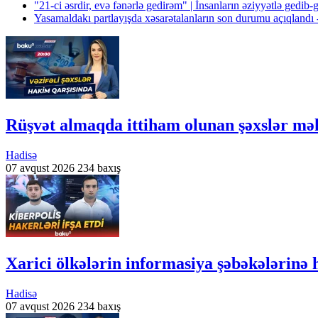
"21-ci əsrdir, evə fənərlə gedirəm" | İnsanların əziyyətlə gedib
Yasamaldakı partlayışda xəsarətalanların son durumu açıqla
Rüşvət almaqda ittiham olunan şəxslər
Hadisə
07 avqust 2026
234 baxış
Xarici ölkələrin informasiya şəbəkələrinə 
Hadisə
07 avqust 2026
234 baxış