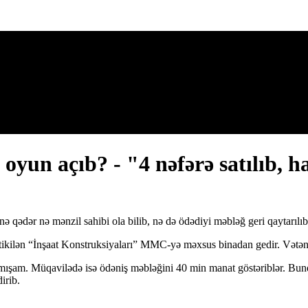
 oyun açıb? - "4 nəfərə satılıb, h
nə qədər nə mənzil sahibi ola bilib, nə də ödədiyi məbləğ geri qaytarılıb
ilən “İnşaat Konstruksiyaları” MMC-yə məxsus binadan gedir. Vətəndaş 
lmışam. Müqavilədə isə ödəniş məbləğini 40 min manat göstəriblər. Bu
irib.