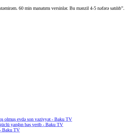
istəmirəm. 60 min manatımı versinlər. Bu mənzil 4-5 nəfərə satılıb”.
ayış olmuş evdə son vəziyyət - Baku TV
 güclü yanğın baş verib - Baku TV
ı - Baku TV