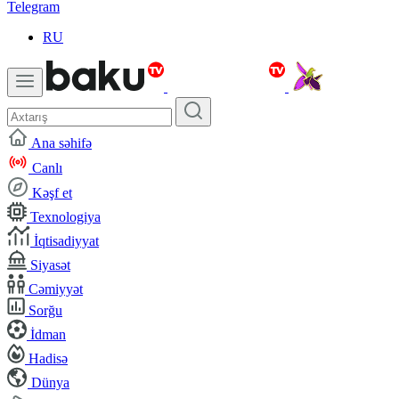
Telegram
RU
Ana səhifə
Canlı
Kəşf et
Texnologiya
İqtisadiyyat
Siyasət
Cəmiyyət
Sorğu
İdman
Hadisə
Dünya