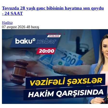
Tovuzda 28 yaşlı gənc bibisinin həyatına son qoydu
- 24 SAAT
Hadisə
07 avqust 2026
48 baxış