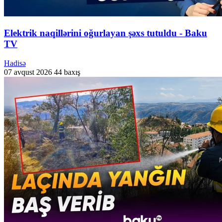
Elektrik naqillərini oğurlayan şəxs tutuldu - Baku
TV
Hadisə
07 avqust 2026
44 baxış