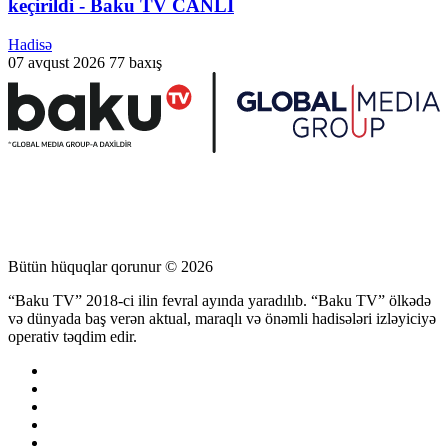
keçirildi - Baku TV CANLI
Hadisə
07 avqust 2026
77 baxış
Bütün hüquqlar qorunur © 2026
“Baku TV” 2018-ci ilin fevral ayında yaradılıb. “Baku TV” ölkədə
və dünyada baş verən aktual, maraqlı və önəmli hadisələri izləyiciyə
operativ təqdim edir.