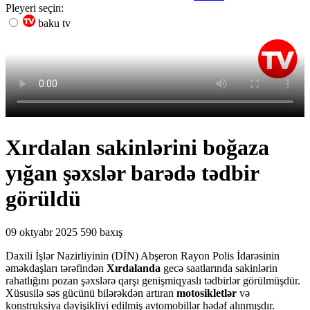
Pleyeri seçin:
baku tv
Xırdalan sakinlərini boğaza
yığan şəxslər barədə tədbir
görüldü
09 oktyabr 2025
590 baxış
Daxili İşlər Nazirliyinin (DİN) Abşeron Rayon Polis İdarəsinin
əməkdaşları tərəfindən
Xırdalanda
gecə saatlarında sakinlərin
rahatlığını pozan şəxslərə qarşı genişmiqyaslı tədbirlər görülmüşdür.
Xüsusilə səs gücünü bilərəkdən artıran
motosikletlər
və
konstruksiya dəyişikliyi edilmiş avtomobillər hədəf alınmışdır.