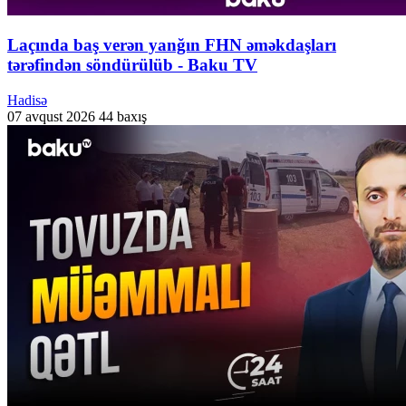
Laçında baş verən yanğın FHN əməkdaşları
tərəfindən söndürülüb - Baku TV
Hadisə
07 avqust 2026
44 baxış