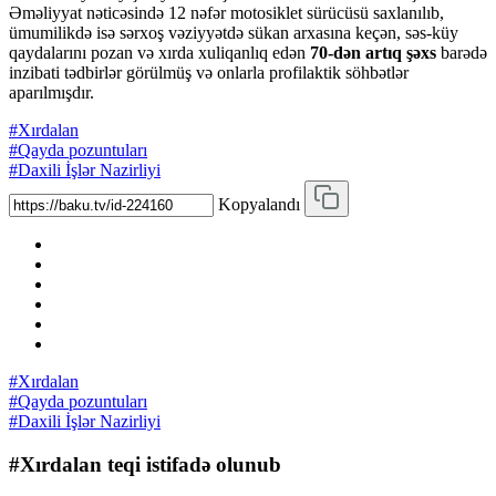
Əməliyyat nəticəsində 12 nəfər motosiklet sürücüsü saxlanılıb,
ümumilikdə isə sərxoş vəziyyətdə sükan arxasına keçən, səs-küy
qaydalarını pozan və xırda xuliqanlıq edən
70-dən artıq şəxs
barədə
inzibati tədbirlər görülmüş və onlarla profilaktik söhbətlər
aparılmışdır.
#Xırdalan
#Qayda pozuntuları
#Daxili İşlər Nazirliyi
Kopyalandı
#Xırdalan
#Qayda pozuntuları
#Daxili İşlər Nazirliyi
#Xırdalan teqi istifadə olunub