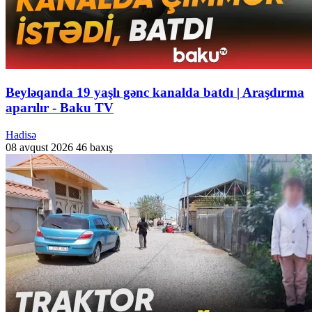
Beyləqanda 19 yaşlı gənc kanalda batdı | Araşdırma
aparılır - Baku TV
Hadisə
08 avqust 2026
46 baxış