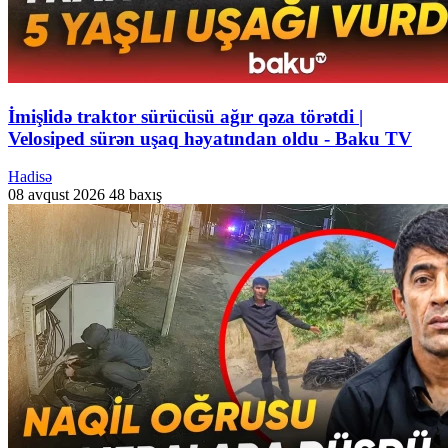
İmişlidə traktor sürücüsü ağır qəza törətdi |
Velosiped sürən uşaq həyatından oldu - Baku TV
Hadisə
08 avqust 2026
48 baxış