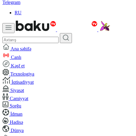
Telegram
RU
Ana səhifə
Canlı
Kəşf et
Texnologiya
İqtisadiyyat
Siyasət
Cəmiyyət
Sorğu
İdman
Hadisə
Dünya