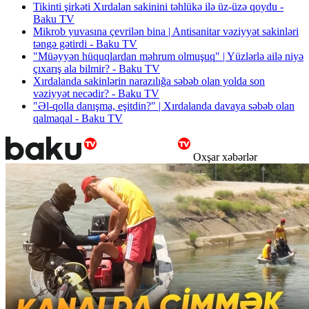
Tikinti şirkəti Xırdalan sakinini təhlükə ilə üz-üzə qoydu -
Baku TV
Mikrob yuvasına çevrilən bina | Antisanitar vəziyyət sakinləri
təngə gətirdi - Baku TV
"Müəyyən hüquqlardan məhrum olmuşuq" | Yüzlərlə ailə niyə
çıxarış ala bilmir? - Baku TV
Xırdalanda sakinlərin narazılığa səbəb olan yolda son
vəziyyət necədir? - Baku TV
"Əl-qolla danışma, eşitdin?" | Xırdalanda davaya səbəb olan
qalmaqal - Baku TV
Oxşar xəbərlər