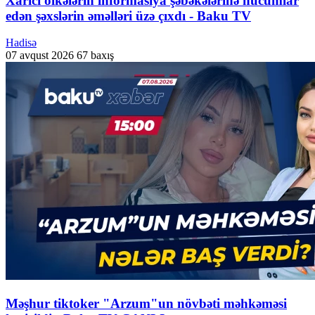
Xarici ölkələrin informasiya şəbəkələrinə hücumlar
edən şəxslərin əməlləri üzə çıxdı - Baku TV
Hadisə
07 avqust 2026
67 baxış
Məşhur tiktoker "Arzum"un növbəti məhkəməsi