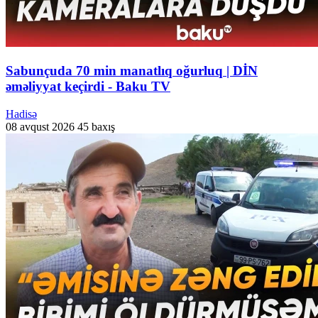
Sabunçuda 70 min manatlıq oğurluq | DİN
əməliyyat keçirdi - Baku TV
Hadisə
08 avqust 2026
45 baxış