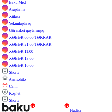
Baku Med
Araşdırma
Xülasə
Yekunlaşdıraq
Gör nələri qaytarmışıq!
XƏBƏR 00:00 TƏKRAR
XƏBƏR 21:00 TƏKRAR
XƏBƏR 11:00
XƏBƏR 13:00
XƏBƏR 16:00
Shorts
Ana səhifə
Canlı
Kəşf et
Shorts
Hadisə