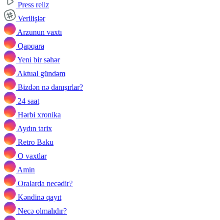
Press reliz
Verilişlər
Arzunun vaxtı
Qapqara
Yeni bir səhər
Aktual gündəm
Bizdən nə danışırlar?
24 saat
Hərbi xronika
Aydın tarix
Retro Baku
O vaxtlar
Amin
Oralarda necədir?
Kəndinə qayıt
Necə olmalıdır?