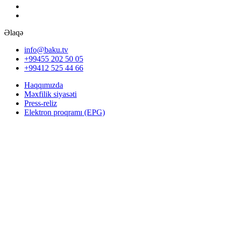
Əlaqə
info@baku.tv
+99455 202 50 05
+99412 525 44 66
Haqqımızda
Məxfilik siyasəti
Press-reliz
Elektron proqramı (EPG)