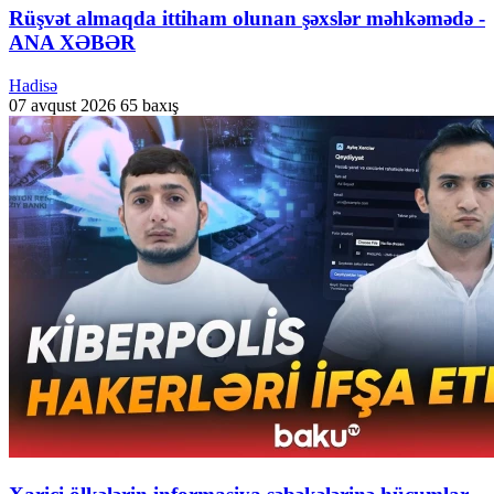
Rüşvət almaqda ittiham olunan şəxslər məhkəmədə -
ANA XƏBƏR
Hadisə
07 avqust 2026
65 baxış