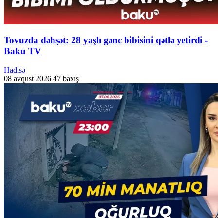
Tovuzda dəhşət: 28 yaşlı gənc bibisini qətlə yetirdi -
Baku TV
Hadisə
08 avqust 2026
47 baxış