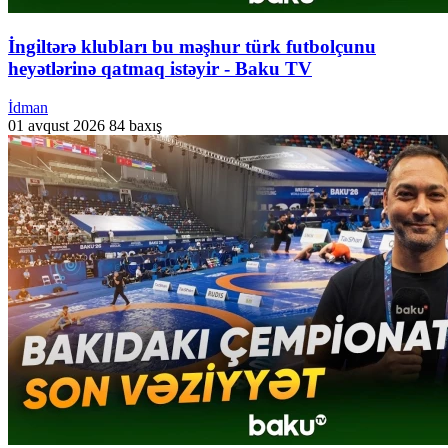
İngiltərə klubları bu məşhur türk futbolçunu
heyətlərinə qatmaq istəyir - Baku TV
İdman
01 avqust 2026
84 baxış