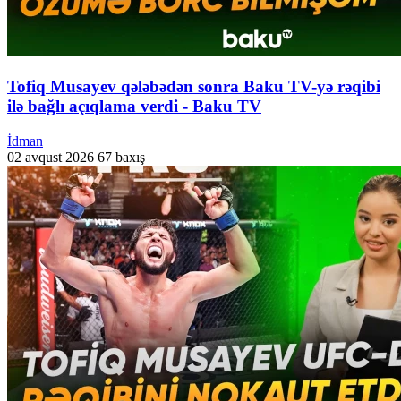
Tofiq Musayev qələbədən sonra Baku TV-yə rəqibi
ilə bağlı açıqlama verdi - Baku TV
İdman
02 avqust 2026
67 baxış