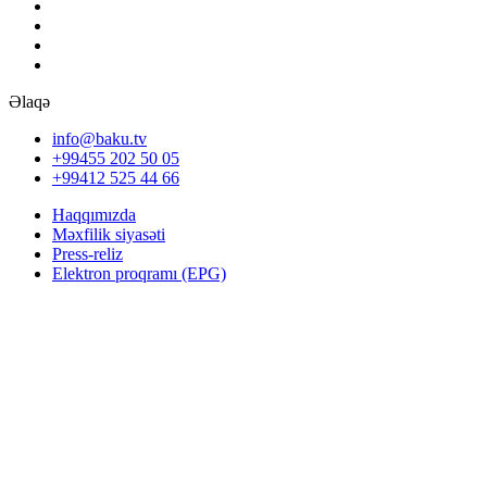
Əlaqə
info@baku.tv
+99455 202 50 05
+99412 525 44 66
Haqqımızda
Məxfilik siyasəti
Press-reliz
Elektron proqramı (EPG)