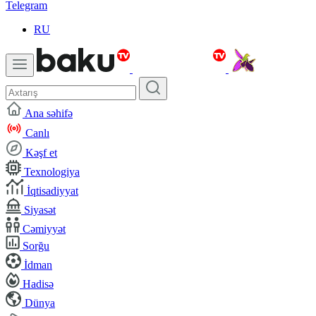
Telegram
RU
Ana səhifə
Canlı
Kəşf et
Texnologiya
İqtisadiyyat
Siyasət
Cəmiyyət
Sorğu
İdman
Hadisə
Dünya