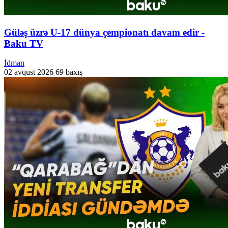
Güləş üzrə U-17 dünya çempionatı davam edir -
Baku TV
İdman
02 avqust 2026
69 baxış