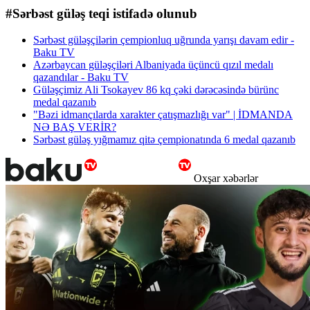
#Sərbəst güləş teqi istifadə olunub
Sərbəst güləşçilərin çempionluq uğrunda yarışı davam edir -
Baku TV
Azərbaycan güləşçiləri Albaniyada üçüncü qızıl medalı
qazandılar - Baku TV
Güləşçimiz Ali Tsokayev 86 kq çəki dərəcəsində bürünc
medal qazanıb
"Bəzi idmançılarda xarakter çatışmazlığı var" | İDMANDA
NƏ BAŞ VERİR?
Sərbəst güləş yığmamız qitə çempionatında 6 medal qazanıb
Oxşar xəbərlər