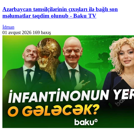
Azərbaycan təmsilçilərinin çıxışları ilə bağlı son
məlumatlar təqdim olunub - Baku TV
İdman
01 avqust 2026
169 baxış