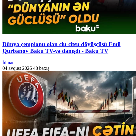
Dünya çempionu olan ciu-citsu döyüşçüsü Emil
Qurbanov Baku TV-yə danışdı - Baku TV
İdman
04 avqust 2026
48 baxış