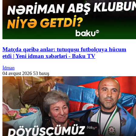
Matçda qəribə anlar: tutuquşu futbolçuya hücum
etdi | Yeni idman xəbərləri - Baku TV
İdman
04 avqust 2026
53 baxış