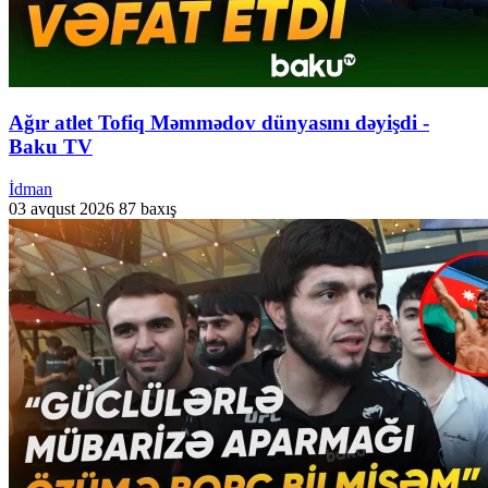
Ağır atlet Tofiq Məmmədov dünyasını dəyişdi -
Baku TV
İdman
03 avqust 2026
87 baxış