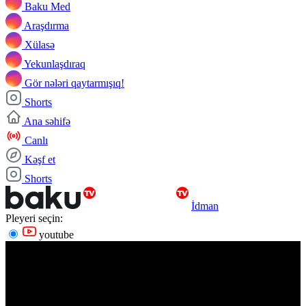
Baku Med
Araşdırma
Xülasə
Yekunlaşdıraq
Gör nələri qaytarmışıq!
Shorts
Ana səhifə
Canlı
Kəşf et
Shorts
İdman
Pleyeri seçin:
youtube