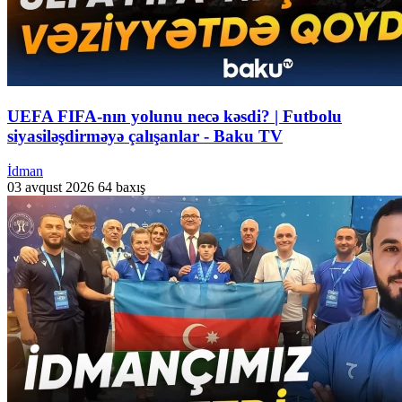
UEFA FIFA-nın yolunu necə kəsdi? | Futbolu
siyasiləşdirməyə çalışanlar - Baku TV
İdman
03 avqust 2026
64 baxış