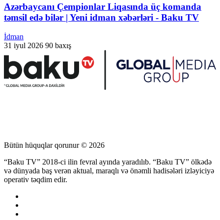
Azərbaycanı Çempionlar Liqasında üç komanda
təmsil edə bilər | Yeni idman xəbərləri - Baku TV
İdman
31 iyul 2026
90 baxış
Bütün hüquqlar qorunur © 2026
“Baku TV” 2018-ci ilin fevral ayında yaradılıb. “Baku TV” ölkədə
və dünyada baş verən aktual, maraqlı və önəmli hadisələri izləyiciyə
operativ təqdim edir.