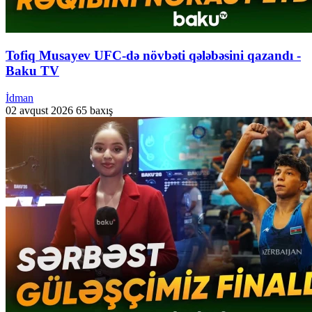
Tofiq Musayev UFC-də növbəti qələbəsini qazandı -
Baku TV
İdman
02 avqust 2026
65 baxış