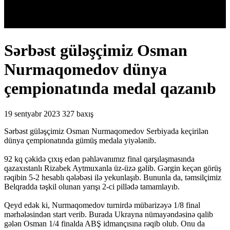
Sərbəst güləşçimiz Osman
Nurmaqomedov dünya
çempionatında medal qazanıb
19 sentyabr 2023
327 baxış
Sərbəst güləşçimiz Osman Nurmaqomedov Serbiyada keçirilən
dünya çempionatında gümüş medala yiyələnib.
92 kq çəkidə çıxış edən pəhləvanımız final qarşılaşmasında
qazaxıstanlı Rizabek Aytmuxanla üz-üzə gəlib. Gərgin keçən görüş
rəqibin 5-2 hesablı qələbəsi ilə yekunlaşıb. Bununla da, təmsilçimiz
Belqradda təşkil olunan yarışı 2-ci pillədə tamamlayıb.
Qeyd edək ki, Nurmaqomedov turnirdə mübarizəyə 1/8 final
mərhələsindən start verib. Burada Ukrayna nümayəndəsinə qalib
gələn Osman 1/4 finalda ABŞ idmançısına rəqib olub. Onu da