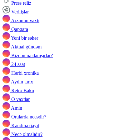
Press reliz
Verilişlər
Arzunun vaxtı
Qapqara
Yeni bir səhər
Aktual gündəm
Bizdən nə danışırlar?
24 saat
Hərbi xronika
Aydın tarix
Retro Baku
O vaxtlar
Amin
Oralarda necədir?
Kəndinə qayıt
Necə olmalıdır?