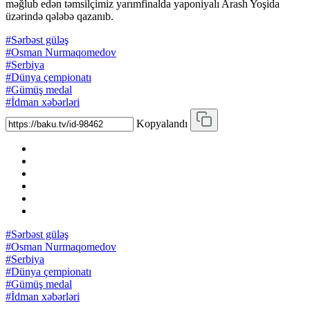
məğlub edən təmsilçimiz yarımfinalda yaponiyalı Arash Yoşida
üzərində qələbə qazanıb.
#Sərbəst güləş
#Osman Nurmaqomedov
#Serbiya
#Dünya çempionatı
#Gümüş medal
#İdman xəbərləri
Kopyalandı
#Sərbəst güləş
#Osman Nurmaqomedov
#Serbiya
#Dünya çempionatı
#Gümüş medal
#İdman xəbərləri