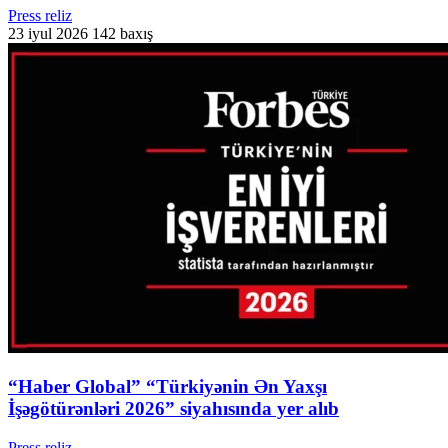
Press reliz
23 iyul 2026
142 baxış
“Haber Global” “Türkiyənin Ən Yaxşı
İşəgötürənləri 2026” siyahısında yer alıb
Press reliz