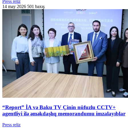
Press reliz
14 may 2026
501 baxış
“Report” İA və Baku TV Çinin nüfuzlu CCTV+
agentliyi ilə əməkdaşlıq memorandumu imzalayıblar
Press reliz