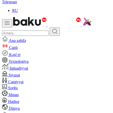
Telegram
RU
Ana səhifə
Canlı
Kəşf et
Texnologiya
İqtisadiyyat
Siyasət
Cəmiyyət
Sorğu
İdman
Hadisə
Dünya