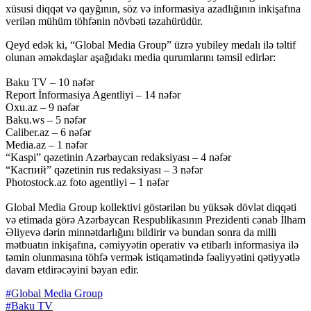
xüsusi diqqət və qayğının, söz və informasiya azadlığının inkişafına
verilən mühüm töhfənin növbəti təzahürüdür.
Qeyd edək ki, “Global Media Group” üzrə yubiley medalı ilə təltif
olunan əməkdaşlar aşağıdakı media qurumlarını təmsil edirlər:
Baku TV – 10 nəfər
Report İnformasiya Agentliyi – 14 nəfər
Oxu.az – 9 nəfər
Baku.ws – 5 nəfər
Caliber.az – 6 nəfər
Media.az – 1 nəfər
“Kaspi” qəzetinin Azərbaycan redaksiyası – 4 nəfər
“Каспий” qəzetinin rus redaksiyası – 3 nəfər
Photostock.az foto agentliyi – 1 nəfər
Global Media Group kollektivi göstərilən bu yüksək dövlət diqqəti
və etimada görə Azərbaycan Respublikasının Prezidenti cənab İlham
Əliyevə dərin minnətdarlığını bildirir və bundan sonra da milli
mətbuatın inkişafına, cəmiyyətin operativ və etibarlı informasiya ilə
təmin olunmasına töhfə vermək istiqamətində fəaliyyətini qətiyyətlə
davam etdirəcəyini bəyan edir.
#Global Media Group
#Baku TV