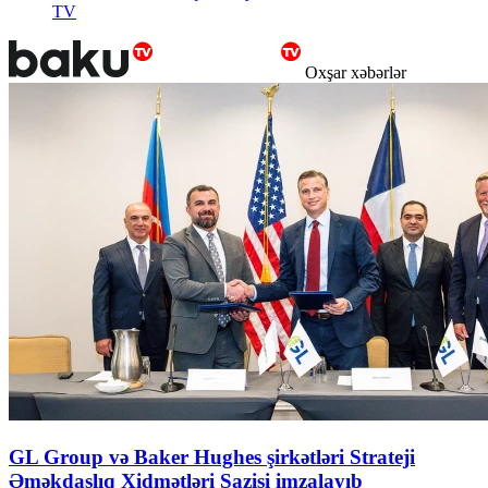
TV
Oxşar xəbərlər
GL Group və Baker Hughes şirkətləri Strateji
Əməkdaşlıq Xidmətləri Sazişi imzalayıb