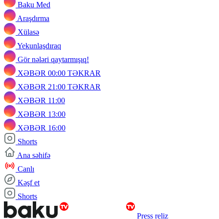
Baku Med
Araşdırma
Xülasə
Yekunlaşdıraq
Gör nələri qaytarmışıq!
XƏBƏR 00:00 TƏKRAR
XƏBƏR 21:00 TƏKRAR
XƏBƏR 11:00
XƏBƏR 13:00
XƏBƏR 16:00
Shorts
Ana səhifə
Canlı
Kəşf et
Shorts
Press reliz