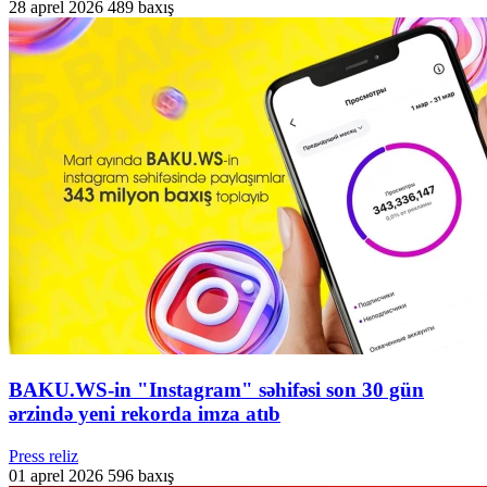
28 aprel 2026
489 baxış
BAKU.WS-in "Instagram" səhifəsi son 30 gün
ərzində yeni rekorda imza atıb
Press reliz
01 aprel 2026
596 baxış