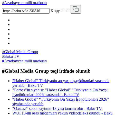
#Azərbaycan milli mətbuatı
Kopyalandı
#Global Media Group
#Baku TV
#Azərbaycan milli mətbuatı
#Global Media Group teqi istifadə olunub
"Haber Global" Türkiyənin ən yaxşı işəgötürənləri sırasında
yer alıb - Baku TV
"Forbes"in siyahısı: "Haber Global" "Türkiyənin Ən Yaxşı
İşəgötürənləri 2026" sırasında - Baku TV
“Haber Global” “Türkiyənin Ən Yaxşı İşəgötürənləri 2026”
siyahısında yer alıb
"Oxu.az" xəbər saytının 13 yaşı tamam olur - Baku TV
WUF13-ün əsas məqamları yekun videoda əks olundu - Baku