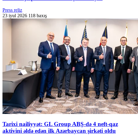
Press reliz
23 iyul 2026
118 baxış
Tarixi nailiyyət: GL Group ABŞ-də 4 neft-qaz
aktivini əldə edən ilk Azərbaycan şirkəti oldu