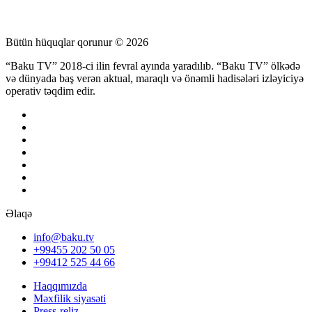
Bütün hüquqlar qorunur © 2026
“Baku TV” 2018-ci ilin fevral ayında yaradılıb. “Baku TV” ölkədə
və dünyada baş verən aktual, maraqlı və önəmli hadisələri izləyiciyə
operativ təqdim edir.
Əlaqə
info@baku.tv
+99455 202 50 05
+99412 525 44 66
Haqqımızda
Məxfilik siyasəti
Press-reliz