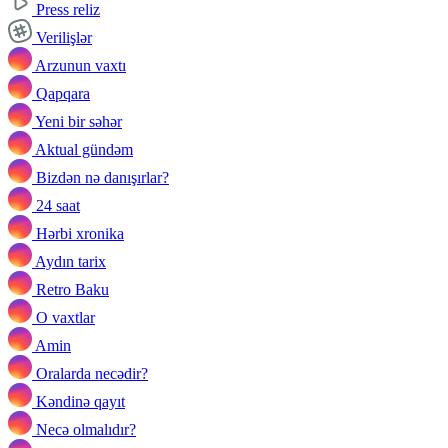
Press reliz
Verilişlər
Arzunun vaxtı
Qapqara
Yeni bir səhər
Aktual gündəm
Bizdən nə danışırlar?
24 saat
Hərbi xronika
Aydın tarix
Retro Baku
O vaxtlar
Amin
Oralarda necədir?
Kəndinə qayıt
Necə olmalıdır?