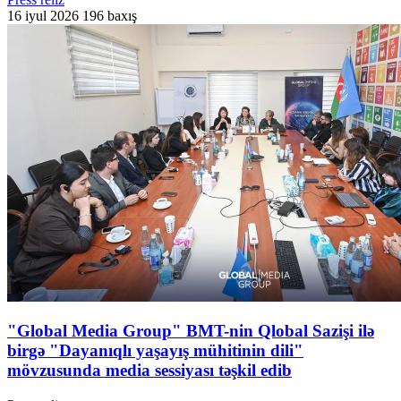
16 iyul 2026
196 baxış
"Global Media Group" BMT-nin Qlobal Sazişi ilə
birgə "Dayanıqlı yaşayış mühitinin dili"
mövzusunda media sessiyası təşkil edib