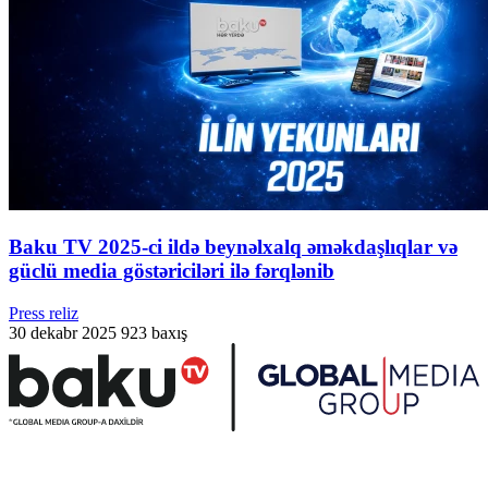
Baku TV 2025-ci ildə beynəlxalq əməkdaşlıqlar və
güclü media göstəriciləri ilə fərqlənib
Press reliz
30 dekabr 2025
923 baxış