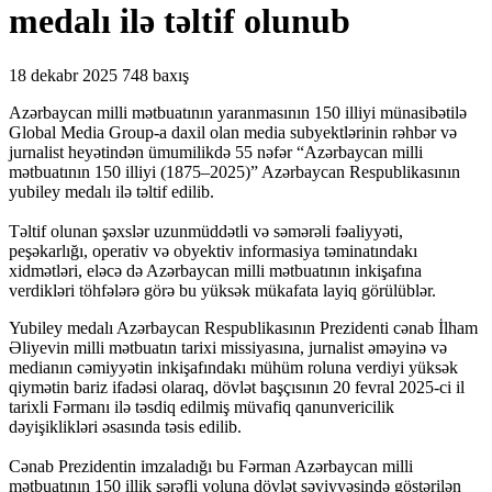
medalı ilə təltif olunub
18 dekabr 2025
748 baxış
Azərbaycan milli mətbuatının yaranmasının 150 illiyi münasibətilə
Global Media Group-a daxil olan media subyektlərinin rəhbər və
jurnalist heyətindən ümumilikdə 55 nəfər “Azərbaycan milli
mətbuatının 150 illiyi (1875–2025)” Azərbaycan Respublikasının
yubiley medalı ilə təltif edilib.
Təltif olunan şəxslər uzunmüddətli və səmərəli fəaliyyəti,
peşəkarlığı, operativ və obyektiv informasiya təminatındakı
xidmətləri, eləcə də Azərbaycan milli mətbuatının inkişafına
verdikləri töhfələrə görə bu yüksək mükafata layiq görülüblər.
Yubiley medalı Azərbaycan Respublikasının Prezidenti cənab İlham
Əliyevin milli mətbuatın tarixi missiyasına, jurnalist əməyinə və
medianın cəmiyyətin inkişafındakı mühüm roluna verdiyi yüksək
qiymətin bariz ifadəsi olaraq, dövlət başçısının 20 fevral 2025-ci il
tarixli Fərmanı ilə təsdiq edilmiş müvafiq qanunvericilik
dəyişiklikləri əsasında təsis edilib.
Cənab Prezidentin imzaladığı bu Fərman Azərbaycan milli
mətbuatının 150 illik şərəfli yoluna dövlət səviyyəsində göstərilən