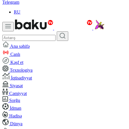
Telegram
RU
Ana səhifə
Canlı
Kəşf et
Texnologiya
İqtisadiyyat
Siyasət
Cəmiyyət
Sorğu
İdman
Hadisə
Dünya