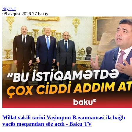
Siyasət
08 avqust 2026
77 baxış
Millət vəkili tarixi Vaşinqton Bəyannaməsi ilə bağlı
vacib məqamdan söz açdı - Baku TV