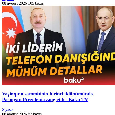
08 avqust 2026
105 baxış
Vaşinqton sammitinin birinci ildönümündə
Paşinyan Prezidentə zəng etdi - Baku TV
Siyasət
08 avqust 2026
82 baxış