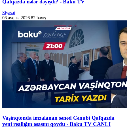
Qafqazda nələr dəyişdi? - Baku TV
Siyasət
08 avqust 2026
82 baxış
Vaşinqtonda imzalanan sənəd Cənubi Qafqazda
yeni reallığın əsasını qoydu - Baku TV CANLI