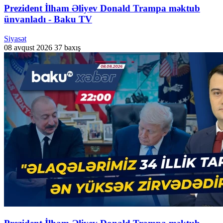
Prezident İlham Əliyev Donald Trampa məktub
ünvanladı - Baku TV
Siyasət
08 avqust 2026
37 baxış