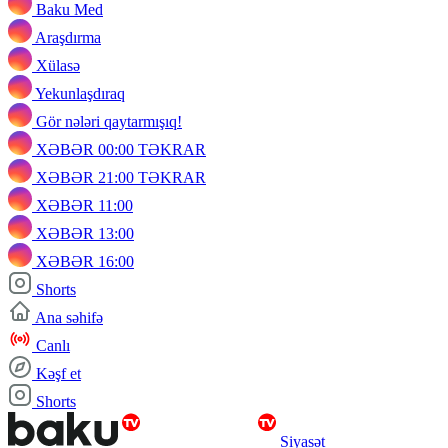
Baku Med
Araşdırma
Xülasə
Yekunlaşdıraq
Gör nələri qaytarmışıq!
XƏBƏR 00:00 TƏKRAR
XƏBƏR 21:00 TƏKRAR
XƏBƏR 11:00
XƏBƏR 13:00
XƏBƏR 16:00
Shorts
Ana səhifə
Canlı
Kəşf et
Shorts
Siyasət