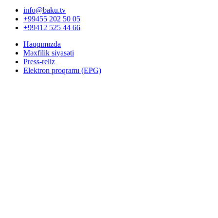
info@baku.tv
+99455 202 50 05
+99412 525 44 66
Haqqımızda
Məxfilik siyasəti
Press-reliz
Elektron proqramı (EPG)