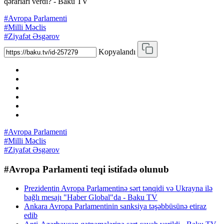
qərarları verdi? - Baku TV
#Avropa Parlamenti
#Milli Məclis
#Ziyafət Əsgərov
Kopyalandı
#Avropa Parlamenti
#Milli Məclis
#Ziyafət Əsgərov
#Avropa Parlamenti teqi istifadə olunub
Prezidentin Avropa Parlamentinə sərt tənqidi və Ukrayna ilə
bağlı mesajı "Haber Global"da - Baku TV
Ankara Avropa Parlamentinin sanksiya təşəbbüsünə etiraz
edib