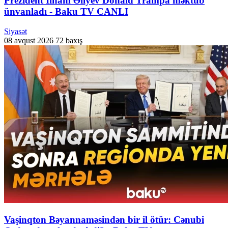
Prezident İlham Əliyev Donald Trampa məktub
ünvanladı - Baku TV CANLI
Siyasət
08 avqust 2026
72 baxış
Vaşinqton Bəyannaməsindən bir il ötür: Cənubi