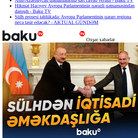
Anti-Azərbaycan qətnamələrinə sərt cavab verildi - Baku TV
Hikmət Hacıyev Avropa Parlamentinin qərəzli qətnaməsindən
danışdı - Baku TV
Sülh prosesi təhlükədə: Avropa Parlamentinin qərarı regiona
necə təsir edəcək? - AKTUAL GÜNDƏM
Oxşar xəbərlər