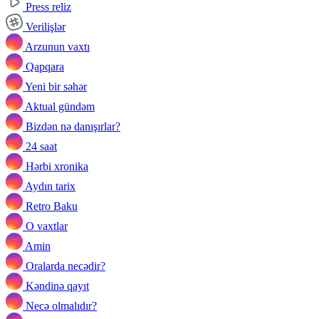
Press reliz
Verilişlər
Arzunun vaxtı
Qapqara
Yeni bir səhər
Aktual gündəm
Bizdən nə danışırlar?
24 saat
Hərbi xronika
Aydın tarix
Retro Baku
O vaxtlar
Amin
Oralarda necədir?
Kəndinə qayıt
Necə olmalıdır?