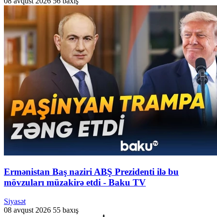
08 avqust 2026
56 baxış
Ermənistan Baş naziri ABŞ Prezidenti ilə bu
mövzuları müzakirə etdi - Baku TV
Siyasət
08 avqust 2026
55 baxış