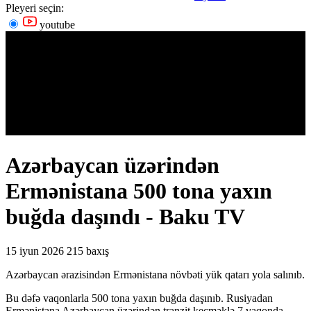
Pleyeri seçin:
youtube
Azərbaycan üzərindən
Ermənistana 500 tona yaxın
buğda daşındı - Baku TV
15 iyun 2026
215 baxış
Azərbaycan ərazisindən Ermənistana növbəti yük qatarı yola salınıb.
Bu dəfə vaqonlarla 500 tona yaxın buğda daşınıb. Rusiyadan
Ermənistana Azərbaycan üzərindən tranzit keçməklə 7 vaqonda