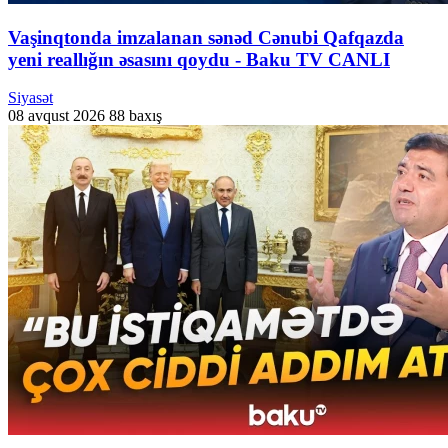
Vaşinqtonda imzalanan sənəd Cənubi Qafqazda
yeni reallığın əsasını qoydu - Baku TV CANLI
Siyasət
08 avqust 2026
88 baxış