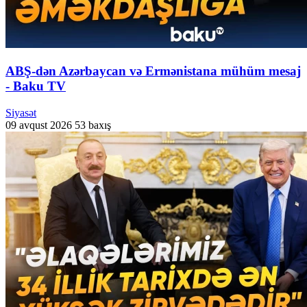
ABŞ-dən Azərbaycan və Ermənistana mühüm mesaj
- Baku TV
Siyasət
09 avqust 2026
53 baxış