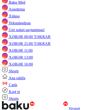
Baku Med
Araşdırma
Xülasə
Yekunlaşdıraq
Gör nələri qaytarmışıq!
XƏBƏR 00:00 TƏKRAR
XƏBƏR 21:00 TƏKRAR
XƏBƏR 11:00
XƏBƏR 13:00
XƏBƏR 16:00
Shorts
Ana səhifə
Canlı
Kəşf et
Shorts
Siyasət