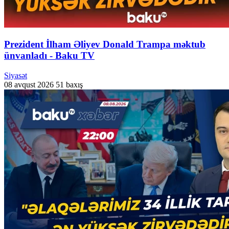
Prezident İlham Əliyev Donald Trampa məktub
ünvanladı - Baku TV
Siyasət
08 avqust 2026
51 baxış