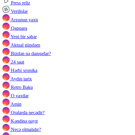
Press reliz
Verilişlər
Arzunun vaxtı
Qapqara
Yeni bir səhər
Aktual gündəm
Bizdən nə danışırlar?
24 saat
Hərbi xronika
Aydın tarix
Retro Baku
O vaxtlar
Amin
Oralarda necədir?
Kəndinə qayıt
Necə olmalıdır?