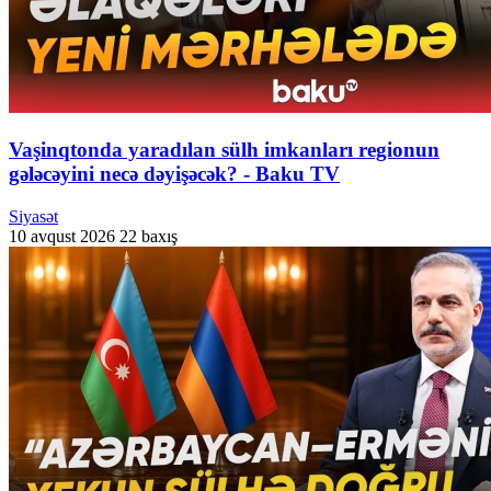
Vaşinqtonda yaradılan sülh imkanları regionun
gələcəyini necə dəyişəcək? - Baku TV
Siyasət
10 avqust 2026
22 baxış