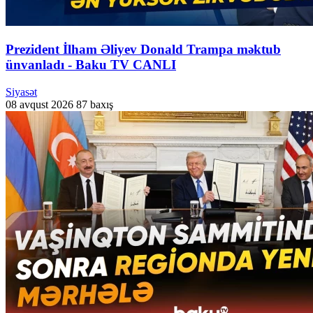
Prezident İlham Əliyev Donald Trampa məktub
ünvanladı - Baku TV CANLI
Siyasət
08 avqust 2026
87 baxış