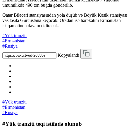
ümumilikdə 490 ton buğda göndərilib.
Qatar Biləcəri stansiyasından yola düşüb və Böyük Kəsik stansiyası
vasitəsilə Gürcüstana keçəcək. Oradan isə hərəkətini Ermənistan
istiqamətində davam etdirəcək.
#Yük tranziti
#Ermənistan
#Rusiya
Kopyalandı
#Yük tranziti
#Ermənistan
#Rusiya
#Yük tranziti teqi istifadə olunub