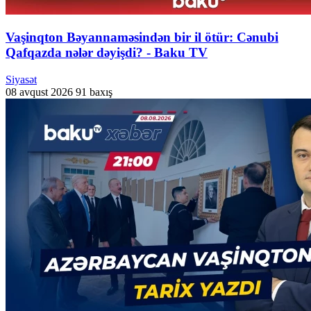
Vaşinqton Bəyannaməsindən bir il ötür: Cənubi
Qafqazda nələr dəyişdi? - Baku TV
Siyasət
08 avqust 2026
91 baxış