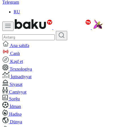
Telegram
RU
Ana səhifə
Canlı
Kəşf et
Texnologiya
İqtisadiyyat
Siyasət
Cəmiyyət
Sorğu
İdman
Hadisə
Dünya