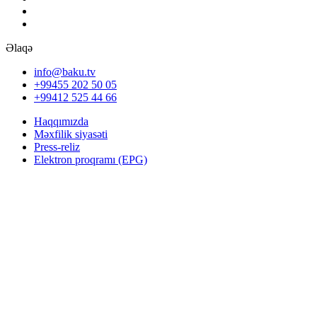
Əlaqə
info@baku.tv
+99455 202 50 05
+99412 525 44 66
Haqqımızda
Məxfilik siyasəti
Press-reliz
Elektron proqramı (EPG)