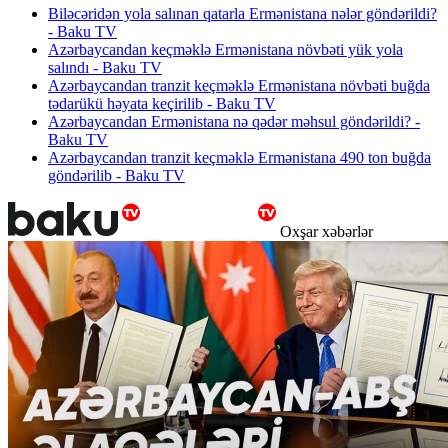
Biləcəridən yola salınan qatarla Ermənistana nələr göndərildi?
- Baku TV
Azərbaycandan keçməklə Ermənistana növbəti yük yola
salındı - Baku TV
Azərbaycandan tranzit keçməklə Ermənistana növbəti buğda
tədarükü həyata keçirilib - Baku TV
Azərbaycandan Ermənistana nə qədər məhsul göndərildi? -
Baku TV
Azərbaycandan tranzit keçməklə Ermənistana 490 ton buğda
göndərilib - Baku TV
Oxşar xəbərlər