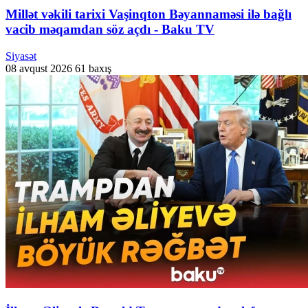
Millət vəkili tarixi Vaşinqton Bəyannaməsi ilə bağlı
vacib məqamdan söz açdı - Baku TV
Siyasət
08 avqust 2026
61 baxış