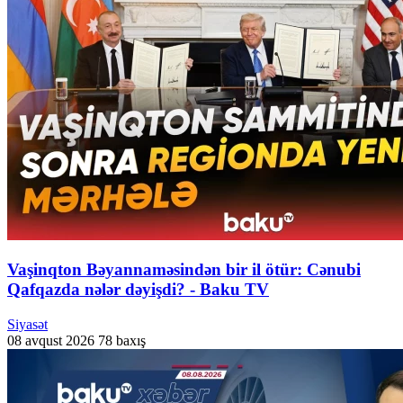
Vaşinqton Bəyannaməsindən bir il ötür: Cənubi
Qafqazda nələr dəyişdi? - Baku TV
Siyasət
08 avqust 2026
78 baxış