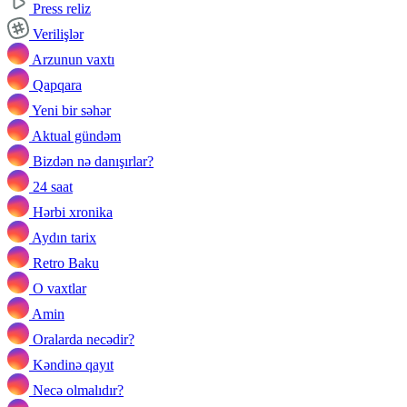
Press reliz
Verilişlər
Arzunun vaxtı
Qapqara
Yeni bir səhər
Aktual gündəm
Bizdən nə danışırlar?
24 saat
Hərbi xronika
Aydın tarix
Retro Baku
O vaxtlar
Amin
Oralarda necədir?
Kəndinə qayıt
Necə olmalıdır?