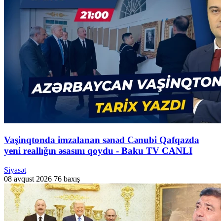
Vaşinqtonda imzalanan sənəd Cənubi Qafqazda
yeni reallığın əsasını qoydu - Baku TV CANLI
Siyasət
08 avqust 2026
76 baxış