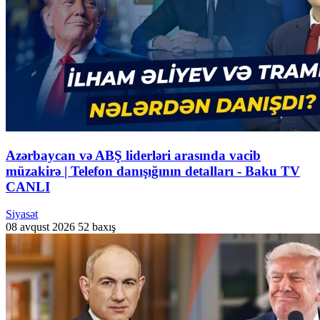
Azərbaycan və ABŞ liderləri arasında vacib
müzakirə | Telefon danışığının detalları - Baku TV
CANLI
Siyasət
08 avqust 2026
52 baxış