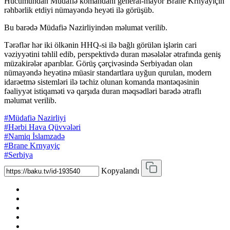
Hücumundan Müdafiə komandanı general-mayor Brane Krnyayiçin
rəhbərlik etdiyi nümayəndə heyəti ilə görüşüb.
Bu barədə Müdafiə Nazirliyindən məlumat verilib.
Tərəflər hər iki ölkənin HHQ-si ilə bağlı görülən işlərin cari
vəziyyətini təhlil edib, perspektivdə duran məsələlər ətrafında geniş
müzakirələr aparıblar. Görüş çərçivəsində Serbiyadan olan
nümayəndə heyətinə müasir standartlara uyğun qurulan, modern
idarəetmə sistemləri ilə təchiz olunan komanda məntəqəsinin
fəaliyyət istiqaməti və qarşıda duran məqsədləri barədə ətraflı
məlumat verilib.
#Müdafiə Nazirliyi
#Hərbi Hava Qüvvələri
#Namiq İslamzadə
#Brane Krnyayiç
#Serbiya
Kopyalandı