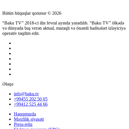
Bütün hüquqlar qorunur © 2026
“Baku TV” 2018-ci ilin fevral ayında yaradılıb. “Baku TV” ölkədə
və dünyada baş verən aktual, maraqlı və önəmli hadisələri izləyiciyə
operativ təqdim edir.
Əlaqə
info@baku.tv
+99455 202 50 05
+99412 525 44 66
Haqqımızda
Məxfilik siyasəti
Press-reliz