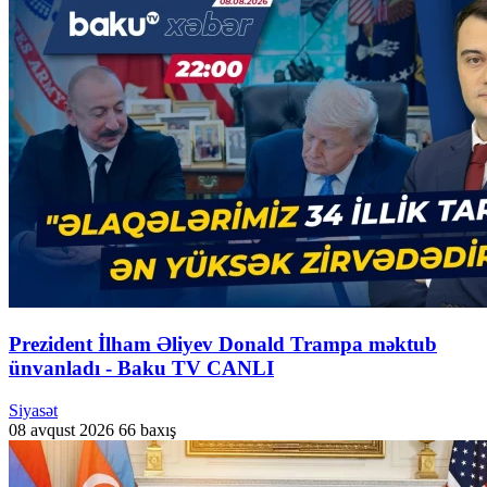
Prezident İlham Əliyev Donald Trampa məktub
ünvanladı - Baku TV CANLI
Siyasət
08 avqust 2026
66 baxış