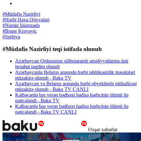
#Müdafiə Nazirliyi
#Hərbi Hava Qüvvələri
#Namiq İslamzadə
#Brane Krnyayiç
#Serbiya
#Müdafiə Nazirliyi teqi istifadə olunub
Azərbaycan Ordusunun sülhməramlı əməliyyatlarına dair
hesabat təqdim olunub
Azərbaycanla Belarus arasında hərbi təhlükəsizlik məsələləri
müzakirə olunub - Baku TV
Azərbaycan və Belarus arasında hərbi obyektlərin mühafizəsi
müzakirə olunub - Baku TV CANLI
Kəlbəcərdə baş verən bədbəxt hadisə hərbçinin ölümü ilə
nəticələndi - Baku TV
Kəlbəcərdə baş verən bədbəxt hadisə hərbçinin ölümü ilə
nəticələndi - Baku TV CANLI
Oxşar xəbərlər