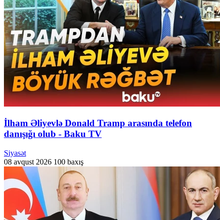
İlham Əliyevlə Donald Tramp arasında telefon
danışığı olub - Baku TV
Siyasət
08 avqust 2026
100 baxış