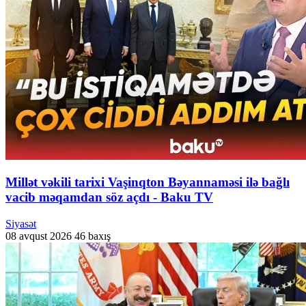
Millət vəkili tarixi Vaşinqton Bəyannaməsi ilə bağlı
vacib məqamdan söz açdı - Baku TV
Siyasət
08 avqust 2026
46 baxış