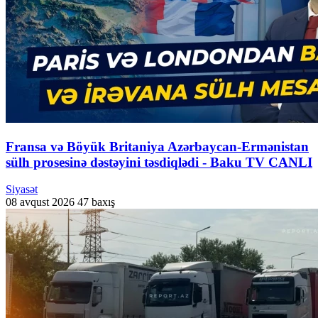
Fransa və Böyük Britaniya Azərbaycan-Ermənistan
sülh prosesinə dəstəyini təsdiqlədi - Baku TV CANLI
Siyasət
08 avqust 2026
47 baxış