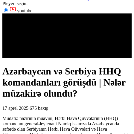
Pleyeri seçin:
youtube
Azərbaycan və Serbiya HHQ
komandanları görüşdü | Nələr
müzakirə olundu?
17 aprel 2025
675 baxış
Müdafiə nazirinin müavini, Hərbi Hava Qüvvələrinin (HHQ)
komandanı general-leytenant Namiq İslamzadə Azərbaycanda
səfərdə olan Serbiyanın Hərbi Hava Qüvvələri və Hava