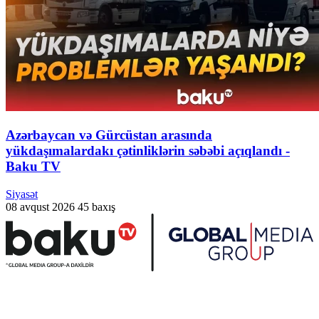
Azərbaycan və Gürcüstan arasında
yükdaşımalardakı çətinliklərin səbəbi açıqlandı -
Baku TV
Siyasət
08 avqust 2026
45 baxış