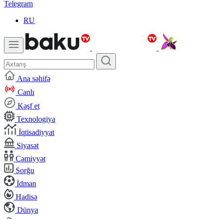
Telegram
RU
Ana səhifə
Canlı
Kəşf et
Texnologiya
İqtisadiyyat
Siyasət
Cəmiyyət
Sorğu
İdman
Hadisə
Dünya