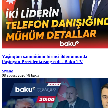
Vaşinqton sammitinin birinci ildönümündə
Paşinyan Prezidentə zəng etdi - Baku TV
Siyasət
08 avqust 2026
78 baxış