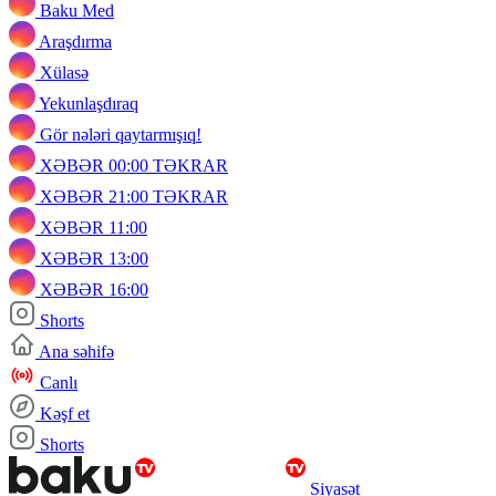
Baku Med
Araşdırma
Xülasə
Yekunlaşdıraq
Gör nələri qaytarmışıq!
XƏBƏR 00:00 TƏKRAR
XƏBƏR 21:00 TƏKRAR
XƏBƏR 11:00
XƏBƏR 13:00
XƏBƏR 16:00
Shorts
Ana səhifə
Canlı
Kəşf et
Shorts
Siyasət