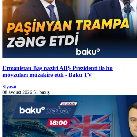
Ermənistan Baş naziri ABŞ Prezidenti ilə bu
mövzuları müzakirə etdi - Baku TV
Siyasət
08 avqust 2026
51 baxış