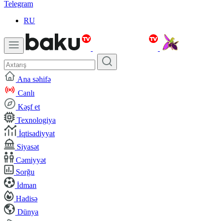
Telegram
RU
Ana səhifə
Canlı
Kəşf et
Texnologiya
İqtisadiyyat
Siyasət
Cəmiyyət
Sorğu
İdman
Hadisə
Dünya