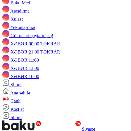
Baku Med
Araşdırma
Xülasə
Yekunlaşdıraq
Gör nələri qaytarmışıq!
XƏBƏR 00:00 TƏKRAR
XƏBƏR 21:00 TƏKRAR
XƏBƏR 11:00
XƏBƏR 13:00
XƏBƏR 16:00
Shorts
Ana səhifə
Canlı
Kəşf et
Shorts
Siyasət