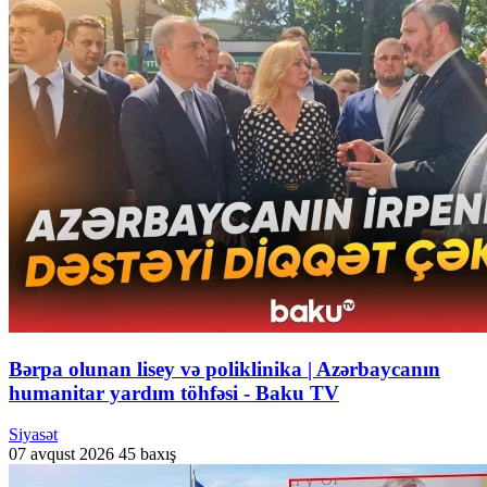
Bərpa olunan lisey və poliklinika | Azərbaycanın
humanitar yardım töhfəsi - Baku TV
Siyasət
07 avqust 2026
45 baxış