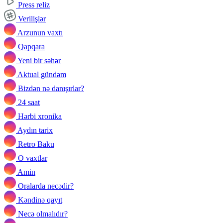
Press reliz
Verilişlər
Arzunun vaxtı
Qapqara
Yeni bir səhər
Aktual gündəm
Bizdən nə danışırlar?
24 saat
Hərbi xronika
Aydın tarix
Retro Baku
O vaxtlar
Amin
Oralarda necədir?
Kəndinə qayıt
Necə olmalıdır?