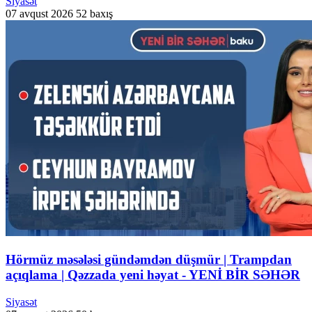
Siyasət
07 avqust 2026
52 baxış
Hörmüz məsələsi gündəmdən düşmür | Trampdan
açıqlama | Qəzzada yeni həyat - YENİ BİR SƏHƏR
Siyasət