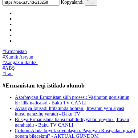
Kopyalandı
#Ermənistan
#Xamik Asryan
#Zəngəzur dəhlizi
#ABŞ
#İran
#Ermənistan teqi istifadə olunub
Azərbaycan-Ermənistan sülh prosesi: Vaşinqton görüşünün
bir illik nəticələri - Baku TV CANLI
Avrasiya İqtisadi İttifaqında böhran | İrəvanın yeni siyasi
kursu narazılıq yaratdı - Baku TV
Rusiya Ermənistana hansı məhdudiyyətləri qoydu? | İrəvan
narahatdır - Baku TV CANLI
Çolpon-Atada böyük sövdələşmə: Paşinyan Rusiyadan güzəşt
qopara biləcəkmi? - AKTUAL GÜNDƏM