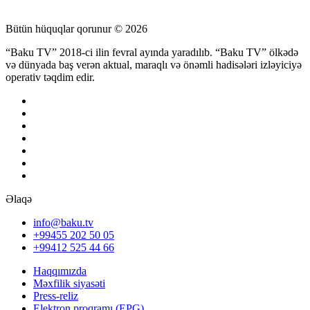
Bütün hüquqlar qorunur © 2026
“Baku TV” 2018-ci ilin fevral ayında yaradılıb. “Baku TV” ölkədə
və dünyada baş verən aktual, maraqlı və önəmli hadisələri izləyiciyə
operativ təqdim edir.
Əlaqə
info@baku.tv
+99455 202 50 05
+99412 525 44 66
Haqqımızda
Məxfilik siyasəti
Press-reliz
Elektron proqramı (EPG)