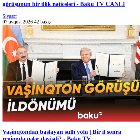
görüşünün bir illik nəticələri - Baku TV CANLI
Siyasət
07 avqust 2026
42 baxış
Vaşinqtondan başlayan sülh yolu | Bir il sonra
regionda nələr dəyişdi? - Baku TV