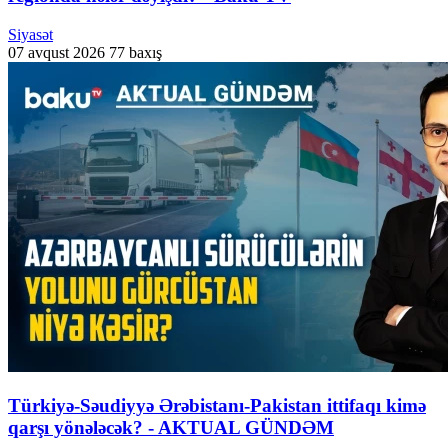
Siyasət
07 avqust 2026
77 baxış
Türkiyə-Səudiyyə Ərəbistanı-Pakistan ittifaqı kimə
qarşı yönələcək? - AKTUAL GÜNDƏM