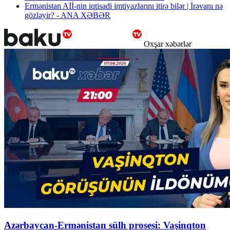
Ermənistan Aİİ-nin iqtisadi imtiyazlarını itirə bilər | İrəvanı nə
gözləyir? - ANA XƏBƏR
Oxşar xəbərlər
Azərbaycan-Ermənistan sülh prosesi: Vaşinqton