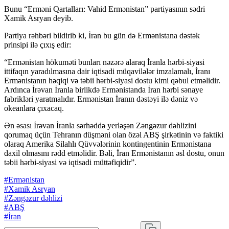
Bunu “Erməni Qartalları: Vahid Ermənistan” partiyasının sədri
Xamik Asryan deyib.
Partiya rəhbəri bildirib ki, İran bu gün də Ermənistana dəstək
prinsipi ilə çıxış edir:
“Ermənistan hökuməti bunları nəzərə alaraq İranla hərbi-siyasi
ittifaqın yaradılmasına dair iqtisadi müqavilələr imzalamalı, İranı
Ermənistanın həqiqi və təbii hərbi-siyasi dostu kimi qəbul etməlidir.
Ardınca İrəvan İranla birlikdə Ermənistanda İran hərbi sənaye
fabrikləri yaratmalıdır. Ermənistan İranın dəstəyi ilə dəniz və
okeanlara çıxacaq.
Ən əsası İrəvan İranla sərhəddə yerləşən Zəngəzur dəhlizini
qorumaq üçün Tehranın düşməni olan özəl ABŞ şirkətinin və faktiki
olaraq Amerika Silahlı Qüvvələrinin kontingentinin Ermənistana
daxil olmasını rədd etməlidir. Bəli, İran Ermənistanın əsl dostu, onun
təbii hərbi-siyasi və iqtisadi müttəfiqidir”.
#Ermənistan
#Xamik Asryan
#Zəngəzur dəhlizi
#ABŞ
#İran