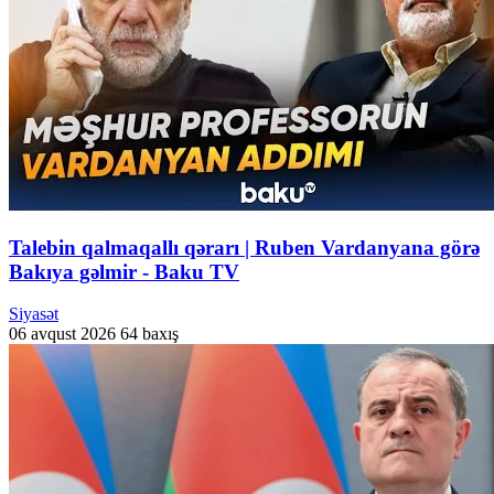
Talebin qalmaqallı qərarı | Ruben Vardanyana görə
Bakıya gəlmir - Baku TV
Siyasət
06 avqust 2026
64 baxış