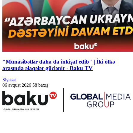
"Münasibətlər daha da inkişaf edib" | İki ölkə
arasında əlaqələr güclənir - Baku TV
Siyasət
06 avqust 2026
58 baxış