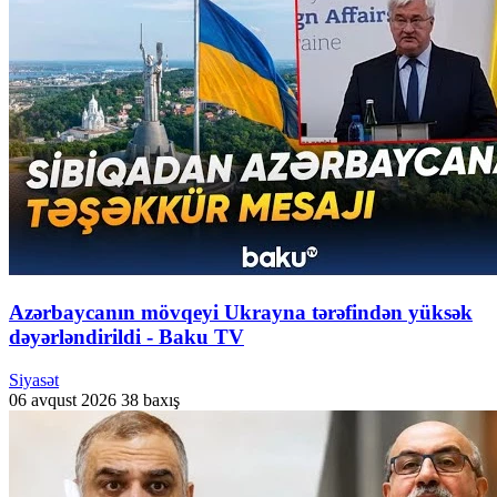
Azərbaycanın mövqeyi Ukrayna tərəfindən yüksək
dəyərləndirildi - Baku TV
Siyasət
06 avqust 2026
38 baxış