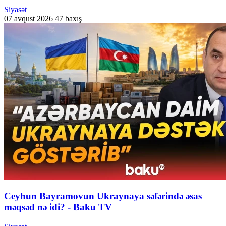
Siyasət
07 avqust 2026
47 baxış
Ceyhun Bayramovun Ukraynaya səfərində əsas
məqsəd nə idi? - Baku TV