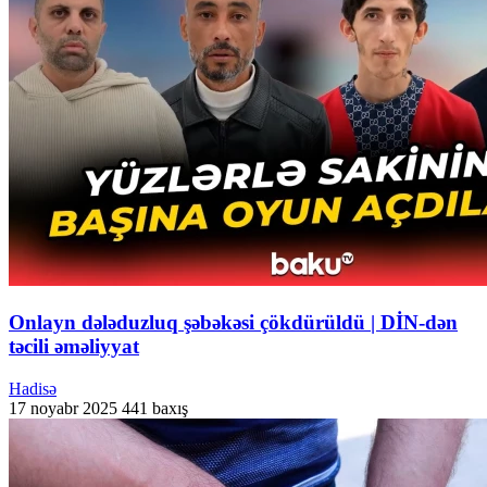
Onlayn dələduzluq şəbəkəsi çökdürüldü | DİN-dən
təcili əməliyyat
Hadisə
17 noyabr 2025
441 baxış