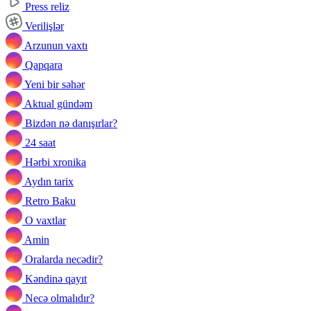
Press reliz
Verilişlər
Arzunun vaxtı
Qapqara
Yeni bir səhər
Aktual gündəm
Bizdən nə danışırlar?
24 saat
Hərbi xronika
Aydın tarix
Retro Baku
O vaxtlar
Amin
Oralarda necədir?
Kəndinə qayıt
Necə olmalıdır?