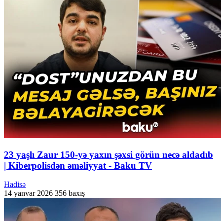
23 yaşlı Zaur 150-yə yaxın şəxsi görün necə aldadıb
| Kiberpolisdən əməliyyat - Baku TV
Hadisə
14 yanvar 2026
356 baxış