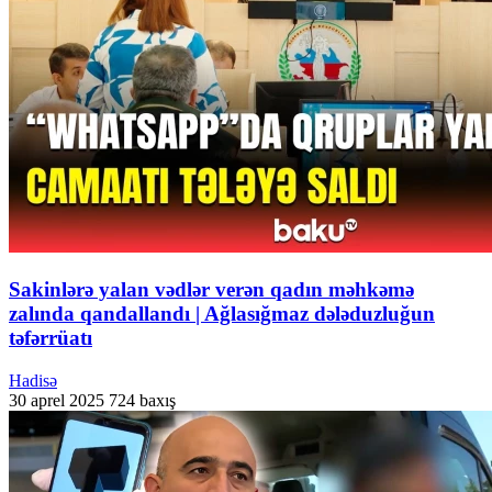
Sakinlərə yalan vədlər verən qadın məhkəmə
zalında qandallandı | Ağlasığmaz dələduzluğun
təfərrüatı
Hadisə
30 aprel 2025
724 baxış