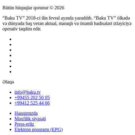
Bütün hüquqlar qorunur © 2026
“Baku TV” 2018-ci ilin fevral ayında yaradılıb. “Baku TV” ölkədə
və dünyada baş verən aktual, maraqlı və önəmli hadisələri izləyiciyə
operativ təqdim edir.
Əlaqə
info@baku.tv
+99455 202 50 05
+99412 525 44 66
Haqqımızda
Məxfilik siyasəti
Press-reliz
Elektron proqramı (EPG)