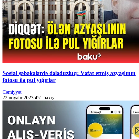
Sosial şəbəkələrdə dələduzluq: Vəfat etmiş azyaşlının
fotosu ilə pul yığırlar
Cəmiyyət
22 noyabr 2023
451 baxış