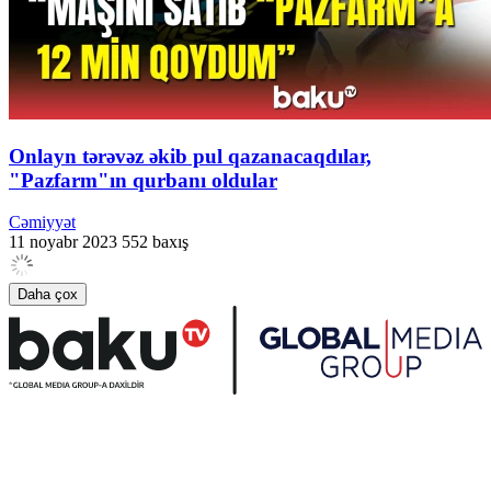
Onlayn tərəvəz əkib pul qazanacaqdılar,
"Pazfarm"ın qurbanı oldular
Cəmiyyət
11 noyabr 2023
552 baxış
Daha çox