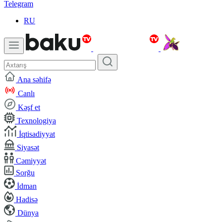
Telegram
RU
Ana səhifə
Canlı
Kəşf et
Texnologiya
İqtisadiyyat
Siyasət
Cəmiyyət
Sorğu
İdman
Hadisə
Dünya