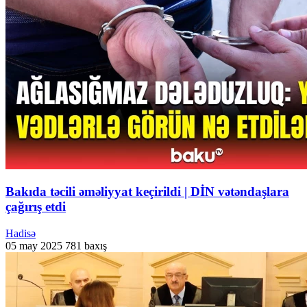
Bakıda təcili əməliyyat keçirildi | DİN vətəndaşlara
çağırış etdi
Hadisə
05 may 2025
781 baxış