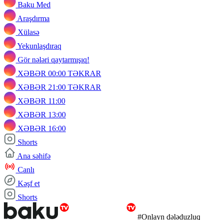
Baku Med
Araşdırma
Xülasə
Yekunlaşdıraq
Gör nələri qaytarmışıq!
XƏBƏR 00:00 TƏKRAR
XƏBƏR 21:00 TƏKRAR
XƏBƏR 11:00
XƏBƏR 13:00
XƏBƏR 16:00
Shorts
Ana səhifə
Canlı
Kəşf et
Shorts
#Onlayn dələduzluq