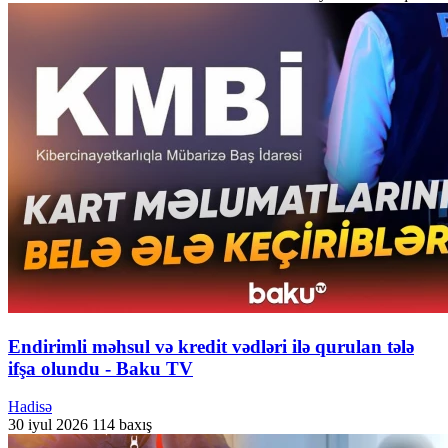
Endirimli məhsul və kredit vədləri ilə qurulan tələ
ifşa olundu - Baku TV
Hadisə
30 iyul 2026
114 baxış