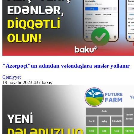
"Azərpoçt"un adından vətəndaşlara smslər yollanır
Cəmiyyət
19 noyabr 2023
437 baxış