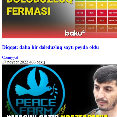
Diqqət: daha bir dələduzluq saytı peyda oldu
Cəmiyyət
17 noyabr 2023
466 baxış