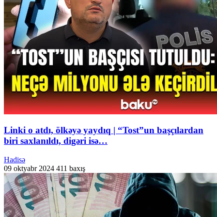
Linki o atdı, ölkəyə yaydıq | “Tost”un başçılardan
biri saxlanıldı, digəri isə…
Hadisə
09 oktyabr 2024
411 baxış