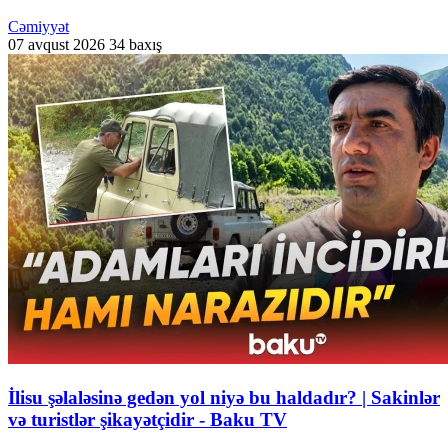
Cəmiyyət
07 avqust 2026
34 baxış
İlisu şəlaləsinə gedən yol niyə bu haldadır? | Sakinlər
və turistlər şikayətçidir - Baku TV