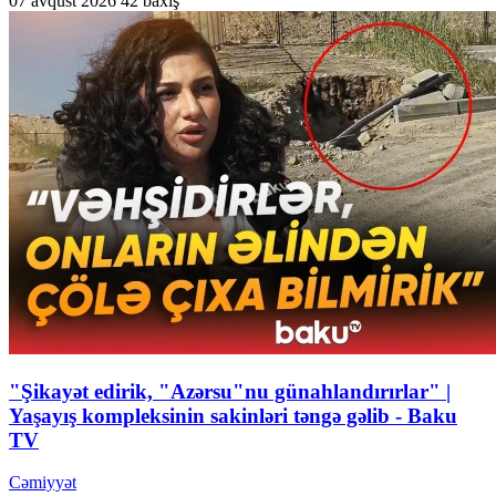
07 avqust 2026
42 baxış
"Şikayət edirik, "Azərsu"nu günahlandırırlar" |
Yaşayış kompleksinin sakinləri təngə gəlib - Baku
TV
Cəmiyyət