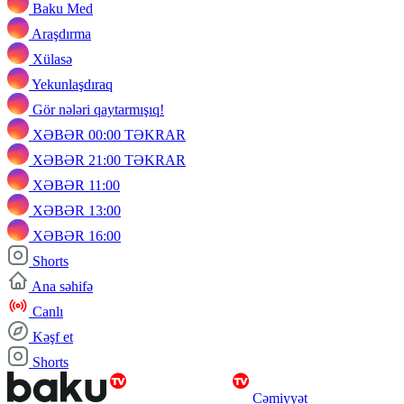
Baku Med
Araşdırma
Xülasə
Yekunlaşdıraq
Gör nələri qaytarmışıq!
XƏBƏR 00:00 TƏKRAR
XƏBƏR 21:00 TƏKRAR
XƏBƏR 11:00
XƏBƏR 13:00
XƏBƏR 16:00
Shorts
Ana səhifə
Canlı
Kəşf et
Shorts
Cəmiyyət