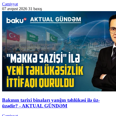
Cəmiyyət
07 avqust 2026
31 baxış
Bakının tarixi binaları yanğın təhlükəsi ilə üz-
üzədir? - AKTUAL GÜNDƏM
Cəmiyyət