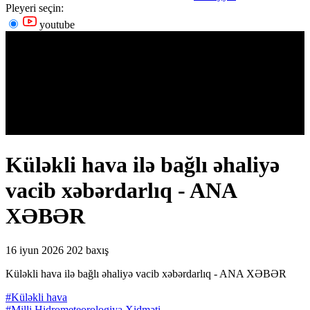
Pleyeri seçin:
youtube
Küləkli hava ilə bağlı əhaliyə
vacib xəbərdarlıq - ANA
XƏBƏR
16 iyun 2026
202 baxış
Küləkli hava ilə bağlı əhaliyə vacib xəbərdarlıq - ANA XƏBƏR
#Küləkli hava
#Milli Hidrometeorologiya Xidməti