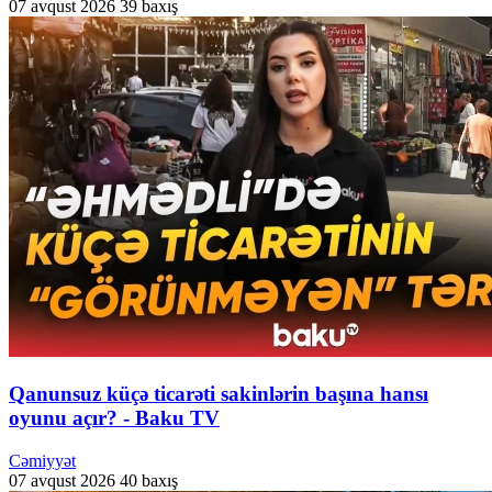
07 avqust 2026
39 baxış
Qanunsuz küçə ticarəti sakinlərin başına hansı
oyunu açır? - Baku TV
Cəmiyyət
07 avqust 2026
40 baxış