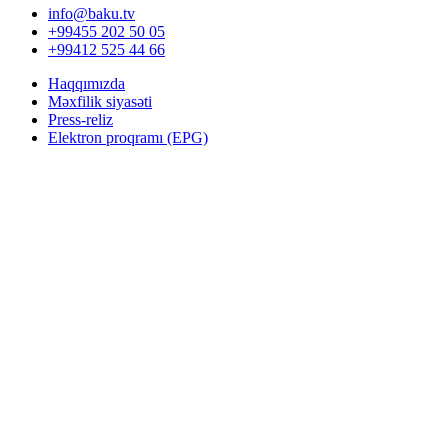
info@baku.tv
+99455 202 50 05
+99412 525 44 66
Haqqımızda
Məxfilik siyasəti
Press-reliz
Elektron proqramı (EPG)