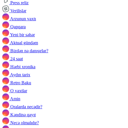
Press reliz
Verilişlər
Arzunun vaxtı
Qapqara
Yeni bir səhər
Aktual gündəm
Bizdən nə danışırlar?
24 saat
Hərbi xronika
Aydın tarix
Retro Baku
O vaxtlar
Amin
Oralarda necədir?
Kəndinə qayıt
Necə olmalıdır?