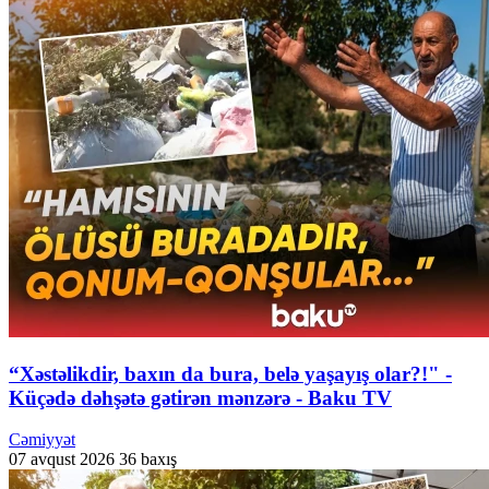
“Xəstəlikdir, baxın da bura, belə yaşayış olar?!" -
Küçədə dəhşətə gətirən mənzərə - Baku TV
Cəmiyyət
07 avqust 2026
36 baxış