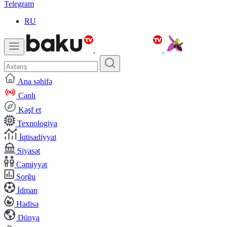
Telegram
RU
Ana səhifə
Canlı
Kəşf et
Texnologiya
İqtisadiyyat
Siyasət
Cəmiyyət
Sorğu
İdman
Hadisə
Dünya