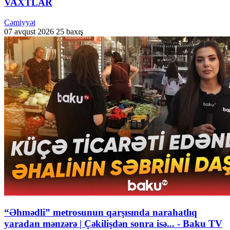
VAXTLAR
Cəmiyyət
07 avqust 2026
25 baxış
“Əhmədli” metrosunun qarşısında narahatlıq
yaradan mənzərə | Çəkilişdən sonra isə... - Baku TV