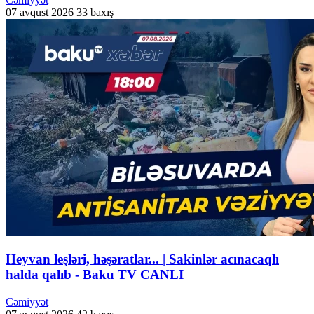
07 avqust 2026
33 baxış
Heyvan leşləri, həşəratlar... | Sakinlər acınacaqlı
halda qalıb - Baku TV CANLI
Cəmiyyət