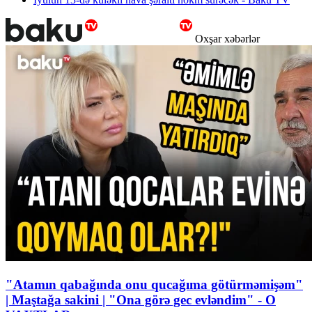
Oxşar xəbərlər
"Atamın qabağında onu qucağıma götürməmişəm"
| Maştağa sakini | "Ona görə gec evləndim" - O