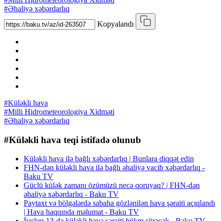
#Əhaliyə xəbərdarlıq
Kopyalandı
#Küləkli hava
#Milli Hidrometeorologiya Xidməti
#Əhaliyə xəbərdarlıq
#Küləkli hava teqi istifadə olunub
Küləkli hava ilə bağlı xəbərdarlıq | Bunlara diqqət edin
FHN-dən küləkli hava ilə bağlı əhaliyə vacib xəbərdarlıq -
Baku TV
Güclü külək zamanı özümüzü necə qoruyaq? | FHN-dən
əhaliyə xəbərdarlıq - Baku TV
Paytaxt və bölgələrdə sabaha gözlənilən hava şəraiti açıqlandı
| Hava haqqında məlumat - Baku TV
İyulun 13-də küləkli hava şəraiti hökm sürəcək - Baku TV