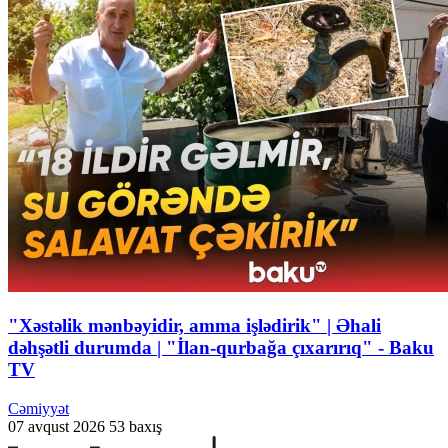
"Xəstəlik mənbəyidir, amma işlədirik" | Əhali
dəhşətli durumda | "İlan-qurbağa çıxarırıq" - Baku
TV
Cəmiyyət
07 avqust 2026
53 baxış