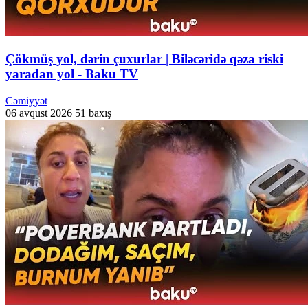
Çökmüş yol, dərin çuxurlar | Biləcəridə qəza riski
yaradan yol - Baku TV
Cəmiyyət
06 avqust 2026
51 baxış