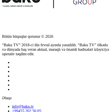
Bütün hüquqlar qorunur © 2026
“Baku TV” 2018-ci ilin fevral ayında yaradılıb. “Baku TV” ölkədə
və dünyada baş verən aktual, maraqlı və önəmli hadisələri izləyiciyə
operativ təqdim edir.
Əlaqə
info@baku.tv
+99455 202 50 05