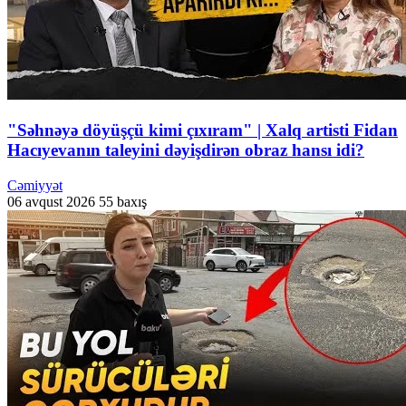
"Səhnəyə döyüşçü kimi çıxıram" | Xalq artisti Fidan
Hacıyevanın taleyini dəyişdirən obraz hansı idi?
Cəmiyyət
06 avqust 2026
55 baxış