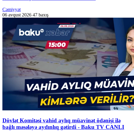
Cəmiyyət
06 avqust 2026
47 baxış
Dövlət Komitəsi vahid aylıq müavinət ödənişi ilə
bağlı məsələyə aydınlıq gətirdi - Baku TV CANLI