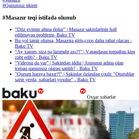
#Qanunsuz tikinti
#Masazır teqi istifadə olunub
“Düz evimin altına dolur” | Masazır sakinlərinin həll
edilməyən problemi- Baku TV
Bu yol təmir olunsa, Masazıra giriş-çıxış daha rahat olacaq -
Baku TV
“Ay xanım, sizə nə lazımdır axı?!” | Vətəndaşın torpağını kim
zəbt edib? - Baku TV
“Videosu da var” | Sakindən iddia | Anasının adına olan
torpaq qanunsuz olaraq satılıb? - Baku TV
"Qurum haraya baxır?!" | Sakinlər özündən çıxdı: "Oturublar
sərin yerdə, xəbərləri yoxdur" - Baku TV
Oxşar xəbərlər