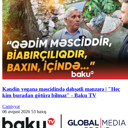
Kəndin yeganə məscidində dəhşətli mənzərə | "Heç
kim buradan götürə bilməz" - Baku TV
Cəmiyyət
06 avqust 2026
53 baxış