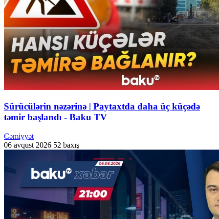
Sürücülərin nəzərinə | Paytaxtda daha üç küçədə
təmir başlandı - Baku TV
Cəmiyyət
06 avqust 2026
52 baxış