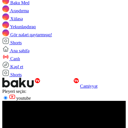
Baku Med
Araşdırma
Xülasə
Yekunlaşdıraq
Gör nələri qaytarmışıq!
Shorts
Ana səhifə
Canlı
Kəşf et
Shorts
Cəmiyyət
Pleyeri seçin:
youtube