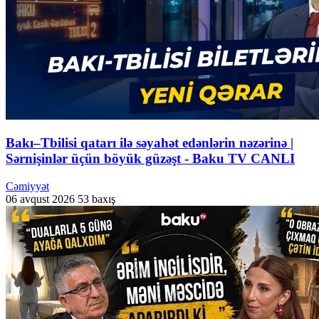
Bakı–Tbilisi qatarı ilə səyahət edənlərin nəzərinə |
Sərnişinlər üçün böyük güzəşt - Baku TV CANLI
Cəmiyyət
06 avqust 2026
53 baxış