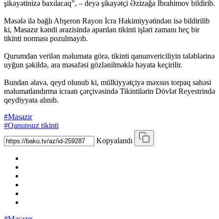
şikayətinizə baxılacaq”, – deyə şikayətçi Əzizağa İbrahimov bildirib.
Məsələ ilə bağlı Abşeron Rayon İcra Hakimiyyətindən isə bildirilib
ki, Masazır kəndi ərazisində aparılan tikinti işləri zamanı heç bir
tikinti norması pozulmayıb.
Qurumdan verilən məlumata görə, tikinti qanunvericiliyin tələblərinə
uyğun şəkildə, ara məsafəsi gözlənilməklə həyata keçirilir.
Bundan əlavə, qeyd olunub ki, mülkiyyətçiyə məxsus torpaq sahəsi
məlumatlandırma icraatı çərçivəsində Tikintilərin Dövlət Reyestrində
qeydiyyata alınıb.
#Masazır
#Qanunsuz tikinti
Kopyalandı
#Masazır