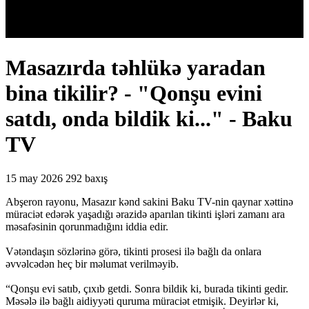
Masazırda təhlükə yaradan
bina tikilir? - "Qonşu evini
satdı, onda bildik ki..." - Baku
TV
15 may 2026
292 baxış
Abşeron rayonu, Masazır kənd sakini Baku TV-nin qaynar xəttinə
müraciət edərək yaşadığı ərazidə aparılan tikinti işləri zamanı ara
məsafəsinin qorunmadığını iddia edir.
Vətəndaşın sözlərinə görə, tikinti prosesi ilə bağlı da onlara
əvvəlcədən heç bir məlumat verilməyib.
“Qonşu evi satıb, çıxıb getdi. Sonra bildik ki, burada tikinti gedir.
Məsələ ilə bağlı aidiyyəti quruma müraciət etmişik. Deyirlər ki,