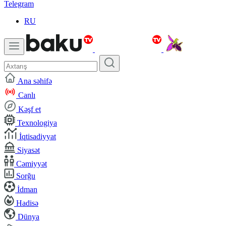
Telegram
RU
Ana səhifə
Canlı
Kəşf et
Texnologiya
İqtisadiyyat
Siyasət
Cəmiyyət
Sorğu
İdman
Hadisə
Dünya