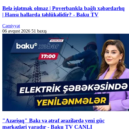
Belə işlətmək olmaz | Poverbankla bağlı xəbərdarlıq
| Hansı hallarda təhlükəlidir? - Baku TV
Cəmiyyət
06 avqust 2026
51 baxış
"Azərişıq" Bakı və ətraf ərazilərdə yeni güc
mərkəzləri yaradır - Baku TV CANLI