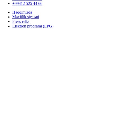
+99412 525 44 66
Haqqımızda
Məxfilik siyasəti
Press-reliz
Elektron proqramı (EPG)