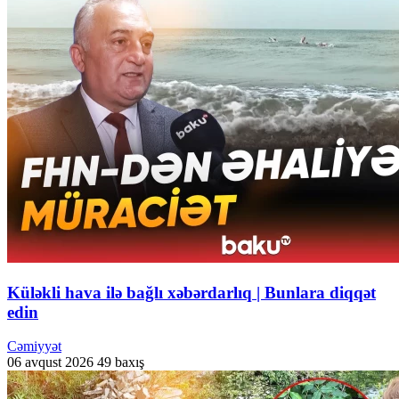
Küləkli hava ilə bağlı xəbərdarlıq | Bunlara diqqət
edin
Cəmiyyət
06 avqust 2026
49 baxış