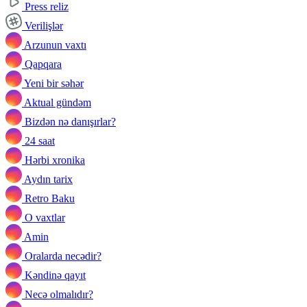
Press reliz
Verilişlər
Arzunun vaxtı
Qapqara
Yeni bir səhər
Aktual gündəm
Bizdən nə danışırlar?
24 saat
Hərbi xronika
Aydın tarix
Retro Baku
O vaxtlar
Amin
Oralarda necədir?
Kəndinə qayıt
Necə olmalıdır?