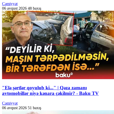
Cəmiyyət
06 avqust 2026
48 baxış
"Elə şərtlər qoyulub ki..." | Qəza zamanı
avtomobillər niyə kənara çəkilmir? - Baku TV
Cəmiyyət
06 avqust 2026
51 baxış