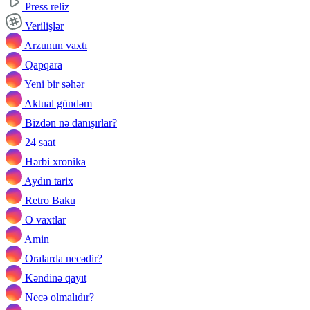
Press reliz
Verilişlər
Arzunun vaxtı
Qapqara
Yeni bir səhər
Aktual gündəm
Bizdən nə danışırlar?
24 saat
Hərbi xronika
Aydın tarix
Retro Baku
O vaxtlar
Amin
Oralarda necədir?
Kəndinə qayıt
Necə olmalıdır?