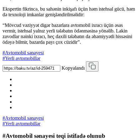
Ekspertin fikrincə, bu sahənin inkişafı üçün həm istehsal gücü, həm
də texnoloji imkanlar genişləndirilməlidir:
“Mövcud vəziyyət digər bazarlara avtomobil ixracı üçün əsas
vermir, istehsal yalnız yerli tələbatın ödənməsinə yönəlib. Lakin
zavodlar nəinki ixracı, heç daxili tələbatın da əhəmiyyətli hissəsini
ödəyə bilmir, bazarda payı çox cüzidir”.
#Avtomobil sənayesi
#Yerli avtomobillər
Kopyalandı
#Avtomobil sənayesi
#Yerli avtomobillər
#Avtomobil sənayesi teqi istifadə olunub