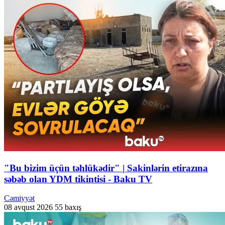
"Bu bizim üçün təhlükədir" | Sakinlərin etirazına
səbəb olan YDM tikintisi - Baku TV
Cəmiyyət
08 avqust 2026
55 baxış