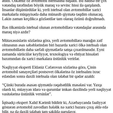
atıldı. Ölkəmiz öz avtomobil istehsalına başladı. Bu hadisə bir çox
vətəndaş tərəfindən böyük maraq və sevinc hissi ilə qarşılandı.
İnsanlar düşünürdülər ki, yerli istehsal olan avtomobillər xarici
markalarla müqayisədə daha münasib qiymətə təqdim olunacaq.
Lakin zaman keçdikcə gözləntilər tam olaraq özünü doğrultmadı.
Bəs ölkəmizdə istehsal olunan avtomobillərə vətəndaşlar arasında
maraq niyə azdır?
Mütəxəssislərin sözlərinə görə, yerli avtomobillərə marağın zəif
olmasının əsas səbəblərindən biri bazarda xarici ölkə istehsalı olan
avtomobillərin daha sərfəli qiymətlərlə satışa çıxarılmasıdır. Eyni
zamanda sürücülər keyfiyyət, texnologiya və ehtiyat hissələri
baxımından da xarici markalara üstünlük verirlər.
Nəqliyyat eksperti Eldəniz Cəfərovun sözlərinə görə, Çinin
avtomobil sənayeçiləri postsovet ölkələrinə öz istehsalını ixrac
edəndən sonra daxili istehsala olan tələbat bir qədər azaldı:
“Çünki burada əsasən qiymətdə rəqabətlilik məsələsi var. Yaxşı
olardı ki, müəyyən idarə və qurumlar imkan daxilində yerli nəqliyyat
vasitələrinə üstünlük versinlər”.
İqtisadçı ekspert Xalid Kərimli bildirir ki, Azərbaycanda fəaliyyət
göstərən avtomobil zavodları hələlik nə xarici bazara çıxış əldə edə
bilir, nə də daxili tələbatı tam şəkildə qarşılayır.