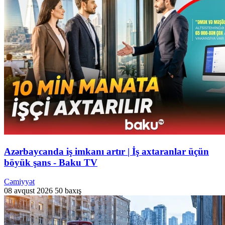
Azərbaycanda iş imkanı artır | İş axtaranlar üçün
böyük şans - Baku TV
Cəmiyyət
08 avqust 2026
50 baxış