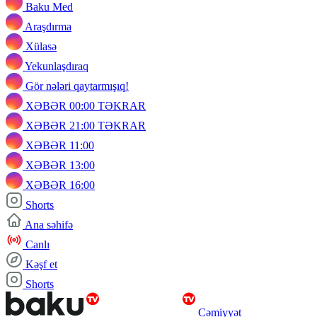
Baku Med
Araşdırma
Xülasə
Yekunlaşdıraq
Gör nələri qaytarmışıq!
XƏBƏR 00:00 TƏKRAR
XƏBƏR 21:00 TƏKRAR
XƏBƏR 11:00
XƏBƏR 13:00
XƏBƏR 16:00
Shorts
Ana səhifə
Canlı
Kəşf et
Shorts
Cəmiyyət