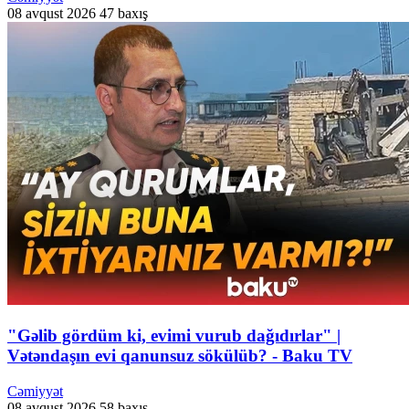
08 avqust 2026
47 baxış
"Gəlib gördüm ki, evimi vurub dağıdırlar" |
Vətəndaşın evi qanunsuz sökülüb? - Baku TV
Cəmiyyət
08 avqust 2026
58 baxış