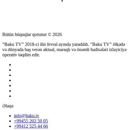
Bütün hüquqlar qorunur © 2026
“Baku TV” 2018-ci ilin fevral ayında yaradılıb. “Baku TV” ölkədə
və dünyada baş verən aktual, maraqlı və önəmli hadisələri izləyiciyə
operativ təqdim edir.
Əlaqə
info@baku.tv
+99455 202 50 05
+99412 525 44 66