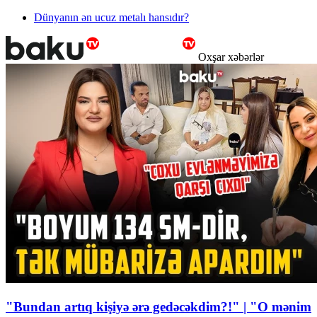
Dünyanın ən ucuz metalı hansıdır?
Oxşar xəbərlər
"Bundan artıq kişiyə ərə gedəcəkdim?!" | "O mənim