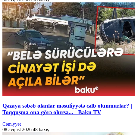
Qəzaya səbəb olanlar məsuliyyətə cəlb olunmurlar? |
Toqquşma ona görə olursa... - Baku TV
Cəmiyyət
08 avqust 2026
48 baxış