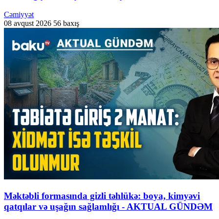
Cəmiyyət
08 avqust 2026
56 baxış
Məktəbli formasında gizli təhlükə: boya, kimyəvi
qatqılar və uşağın sağlamlığı - AKTUAL GÜNDƏM