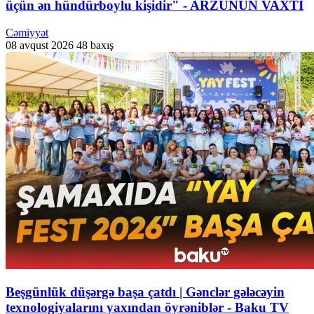
üçün ən hündürboylu kişidir" - ARZUNUN VAXTI
Cəmiyyət
08 avqust 2026
48 baxış
Beşgünlük düşərgə başa çatdı | Gənclər gələcəyin
texnologiyalarını yaxından öyrəniblər - Baku TV