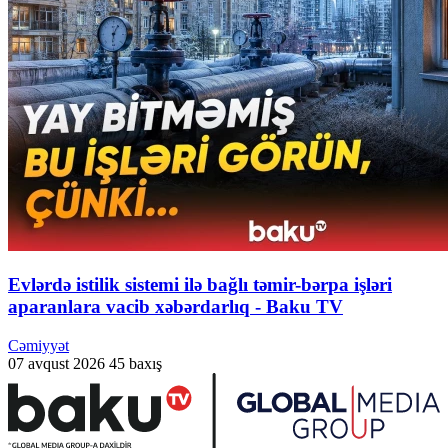
Evlərdə istilik sistemi ilə bağlı təmir-bərpa işləri
aparanlara vacib xəbərdarlıq - Baku TV
Cəmiyyət
07 avqust 2026
45 baxış