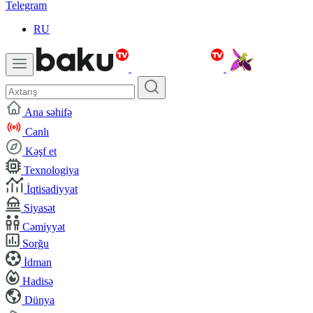
Telegram
RU
Ana səhifə
Canlı
Kəşf et
Texnologiya
İqtisadiyyat
Siyasət
Cəmiyyət
Sorğu
İdman
Hadisə
Dünya