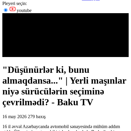
Pleyeri seçin:
youtube
"Düşünürlər ki, bunu
almaqdansa..." | Yerli maşınlar
niyə sürücülərin seçiminə
çevrilmədi? - Baku TV
16 may 2026
279 baxış
16 il əvvəl Azərbaycanda avtomobil sənayesində mühüm addım