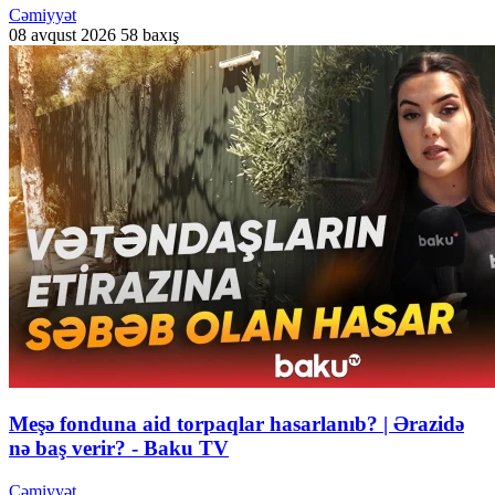
Cəmiyyət
08 avqust 2026
58 baxış
Meşə fonduna aid torpaqlar hasarlanıb? | Ərazidə
nə baş verir? - Baku TV
Cəmiyyət