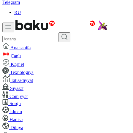
Telegram
RU
Ana səhifə
Canlı
Kəşf et
Texnologiya
İqtisadiyyat
Siyasət
Cəmiyyət
Sorğu
İdman
Hadisə
Dünya