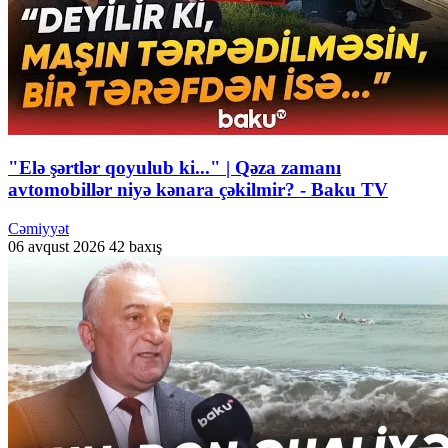
"Elə şərtlər qoyulub ki..." | Qəza zamanı
avtomobillər niyə kənara çəkilmir? - Baku TV
Cəmiyyət
06 avqust 2026
42 baxış