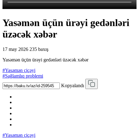
Yasəmən üçün ürəyi gedənləri
üzəcək xəbər
17 may 2026
235 baxış
Yasəmən üçün ürəyi gedənləri üzəcək xəbər
#Yasəmən çiçəyi
#Sağlamlıq problemi
Kopyalandı
#Yasəmən çiçəyi