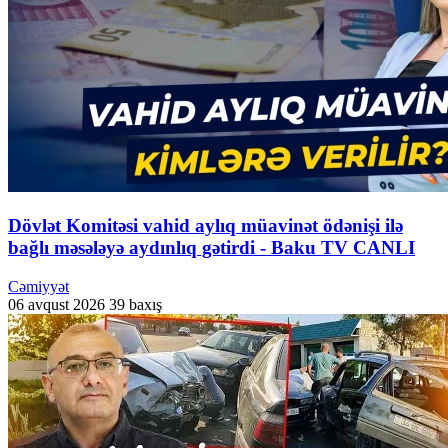
Dövlət Komitəsi vahid aylıq müavinət ödənişi ilə
bağlı məsələyə aydınlıq gətirdi - Baku TV CANLI
Cəmiyyət
06 avqust 2026
39 baxış