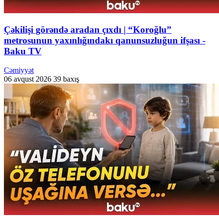
Çəkilişi görəndə aradan çıxdı | “Koroğlu”
metrosunun yaxınlığındakı qanunsuzluğun ifşası -
Baku TV
Cəmiyyət
06 avqust 2026
39 baxış