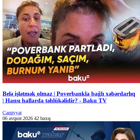
Belə işlətmək olmaz | Poverbankla bağlı xəbərdarlıq
| Hansı hallarda təhlükəlidir? - Baku TV
Cəmiyyət
06 avqust 2026
42 baxış