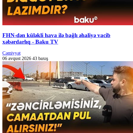
FHN-dən küləkli hava ilə bağlı əhaliyə vacib
xəbərdarlıq - Baku TV
Cəmiyyət
06 avqust 2026
43 baxış