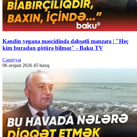
Kəndin yeganə məscidində dəhşətli mənzərə | "Heç
kim buradan götürə bilməz" - Baku TV
Cəmiyyət
06 avqust 2026
45 baxış