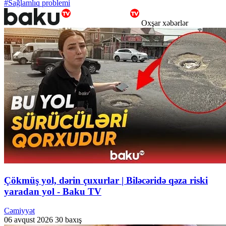
#Sağlamlıq problemi
Oxşar xəbərlər
Çökmüş yol, dərin çuxurlar | Biləcəridə qəza riski
yaradan yol - Baku TV
Cəmiyyət
06 avqust 2026
30 baxış