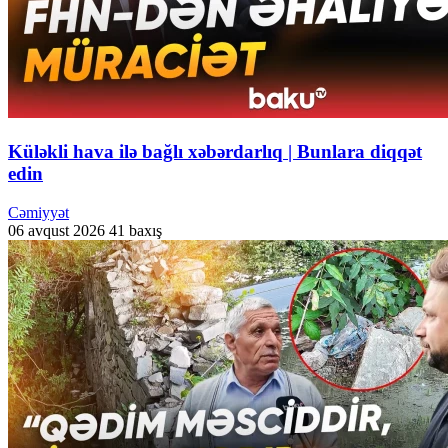
Küləkli hava ilə bağlı xəbərdarlıq | Bunlara diqqət
edin
Cəmiyyət
06 avqust 2026
41 baxış