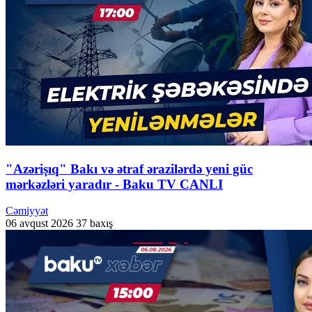
"Azərişıq" Bakı və ətraf ərazilərdə yeni güc
mərkəzləri yaradır - Baku TV CANLI
Cəmiyyət
06 avqust 2026
37 baxış