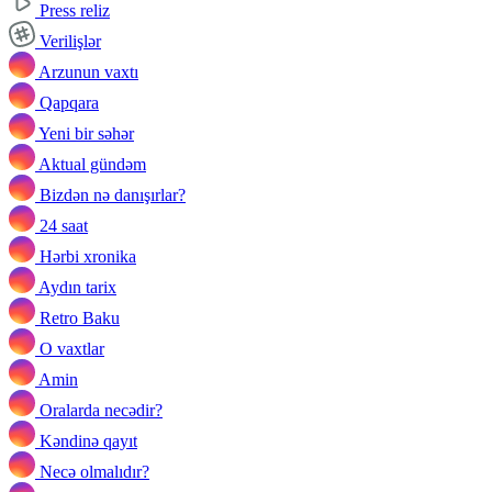
Press reliz
Verilişlər
Arzunun vaxtı
Qapqara
Yeni bir səhər
Aktual gündəm
Bizdən nə danışırlar?
24 saat
Hərbi xronika
Aydın tarix
Retro Baku
O vaxtlar
Amin
Oralarda necədir?
Kəndinə qayıt
Necə olmalıdır?