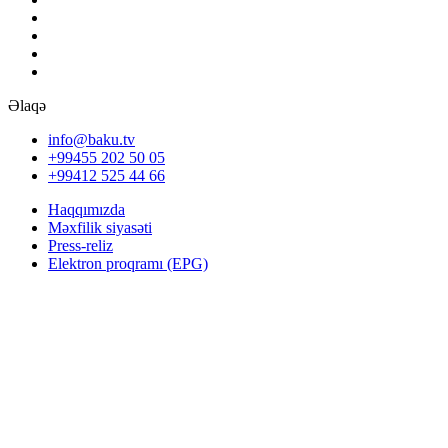
Əlaqə
info@baku.tv
+99455 202 50 05
+99412 525 44 66
Haqqımızda
Məxfilik siyasəti
Press-reliz
Elektron proqramı (EPG)