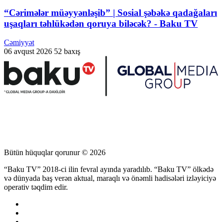
“Cərimələr müəyyənləşib” | Sosial şəbəkə qadağaları
uşaqları təhlükədən qoruya biləcək? - Baku TV
Cəmiyyət
06 avqust 2026
52 baxış
Bütün hüquqlar qorunur © 2026
“Baku TV” 2018-ci ilin fevral ayında yaradılıb. “Baku TV” ölkədə
və dünyada baş verən aktual, maraqlı və önəmli hadisələri izləyiciyə
operativ təqdim edir.