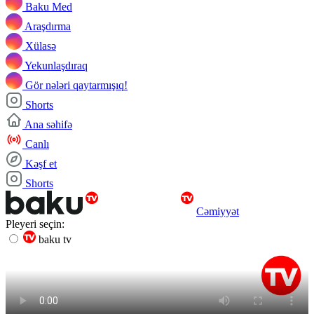
Baku Med
Araşdırma
Xülasə
Yekunlaşdıraq
Gör nələri qaytarmışıq!
Shorts
Ana səhifə
Canlı
Kəşf et
Shorts
Cəmiyyət
Pleyeri seçin:
baku tv