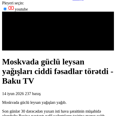
Pleyeri seçin:
youtube
Moskvada güclü leysan
yağışları ciddi fəsadlar törətdi -
Baku TV
14 iyun 2026
237 baxış
Moskvada güclü leysan yağışları yağıb.
Son günlər 30 dərəcədən yuxarı isti hava şəraitinin müşahidə
olunduğu Rusiya paytaxtı qəfil yağıntıların təsirinə məruz qalıb.