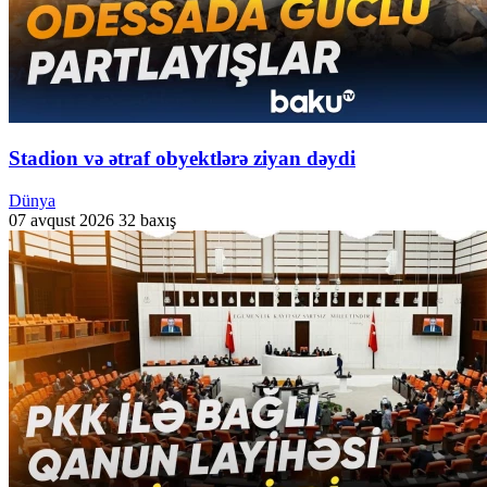
Stadion və ətraf obyektlərə ziyan dəydi
Dünya
07 avqust 2026
32 baxış