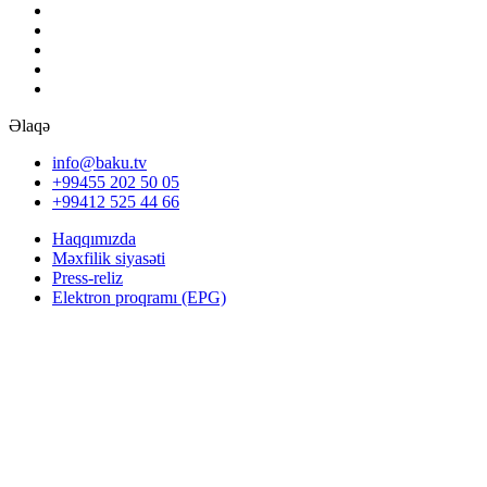
Əlaqə
info@baku.tv
+99455 202 50 05
+99412 525 44 66
Haqqımızda
Məxfilik siyasəti
Press-reliz
Elektron proqramı (EPG)