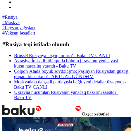
#Rusiya
#Moskva
#Leysan yağışları
#Yağışın fəsadları
#Rusiya teqi istifadə olunub
Brüssel Rusiyaya təzyiqi artırır? - Baku TV CANLI
Avrasiya İqtisadi İttifaqında böhran | İrəvanın yeni siyasi
kursu narazılıq yaratdı - Baku TV
Çolpon-Atada böyük sövdələşmə: Paşinyan Rusiyadan güzəşt
qopara biləcəkmi? - AKTUAL GÜNDƏM
Moskvadakı dəhşətli partlayışla bağlı yeni detallar üzə çıxdı -
Baku TV CANLI
Ukrayna hücumları Rusiyanın yanacaq bazarını sarsıtdı -
Baku TV
Oxşar xəbərlər