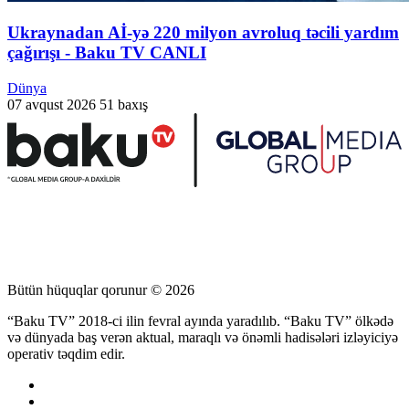
Ukraynadan Aİ-yə 220 milyon avroluq təcili yardım
çağırışı - Baku TV CANLI
Dünya
07 avqust 2026
51 baxış
Bütün hüquqlar qorunur © 2026
“Baku TV” 2018-ci ilin fevral ayında yaradılıb. “Baku TV” ölkədə
və dünyada baş verən aktual, maraqlı və önəmli hadisələri izləyiciyə
operativ təqdim edir.