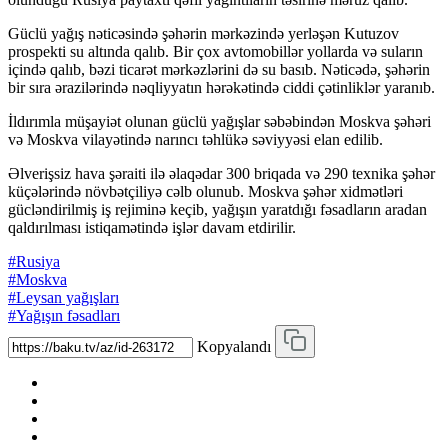
Güclü yağış nəticəsində şəhərin mərkəzində yerləşən Kutuzov
prospekti su altında qalıb. Bir çox avtomobillər yollarda və suların
içində qalıb, bəzi ticarət mərkəzlərini də su basıb. Nəticədə, şəhərin
bir sıra ərazilərində nəqliyyatın hərəkətində ciddi çətinliklər yaranıb.
İldırımla müşayiət olunan güclü yağışlar səbəbindən Moskva şəhəri
və Moskva vilayətində narıncı təhlükə səviyyəsi elan edilib.
Əlverişsiz hava şəraiti ilə əlaqədar 300 briqada və 290 texnika şəhər
küçələrində növbətçiliyə cəlb olunub. Moskva şəhər xidmətləri
gücləndirilmiş iş rejiminə keçib, yağışın yaratdığı fəsadların aradan
qaldırılması istiqamətində işlər davam etdirilir.
#Rusiya
#Moskva
#Leysan yağışları
#Yağışın fəsadları
Kopyalandı