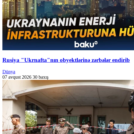
Rusiya "Ukrnafta"nın obyektlərinə zərbələr endirib
Dünya
07 avqust 2026
30 baxış