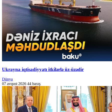
Ukrayna iqtisadiyyatı itkilərlə üz-üzədir
Dünya
07 avqust 2026
44 baxış