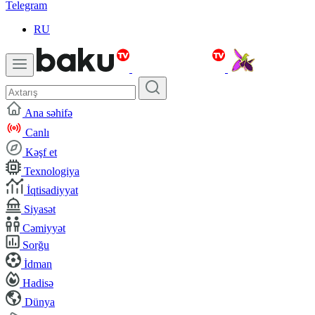
Telegram
RU
Ana səhifə
Canlı
Kəşf et
Texnologiya
İqtisadiyyat
Siyasət
Cəmiyyət
Sorğu
İdman
Hadisə
Dünya