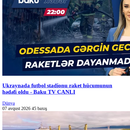
Ukraynada futbol stadionu raket hücumunun
hədəfi oldu - Baku TV CANLI
Dünya
07 avqust 2026
45 baxış