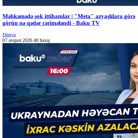
Məhkəmədə şok ittihamlar | "Meta" azyaşlılara görə
görün nə qədər cərimələndi - Baku TV
Dünya
07 avqust 2026
40 baxış