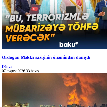
Ərdoğan Məkkə sazişinin önəmindən danışdı
Dünya
07 avqust 2026
33 baxış