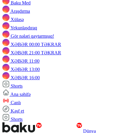
Baku Med
Araşdırma
Xülasə
Yekunlaşdıraq
Gör nələri qaytarmışıq!
XƏBƏR 00:00 TƏKRAR
XƏBƏR 21:00 TƏKRAR
XƏBƏR 11:00
XƏBƏR 13:00
XƏBƏR 16:00
Shorts
Ana səhifə
Canlı
Kəşf et
Shorts
Dünya