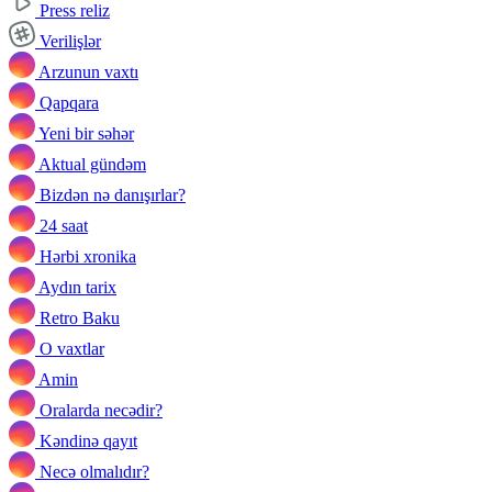
Press reliz
Verilişlər
Arzunun vaxtı
Qapqara
Yeni bir səhər
Aktual gündəm
Bizdən nə danışırlar?
24 saat
Hərbi xronika
Aydın tarix
Retro Baku
O vaxtlar
Amin
Oralarda necədir?
Kəndinə qayıt
Necə olmalıdır?