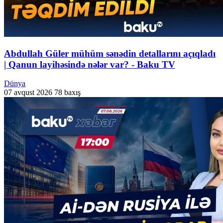
Abdullah Güler mühüm sənədin detallarını açıqladı
| Qanun layihəsində nələr var? - Baku TV
Dünya
07 avqust 2026
78 baxış