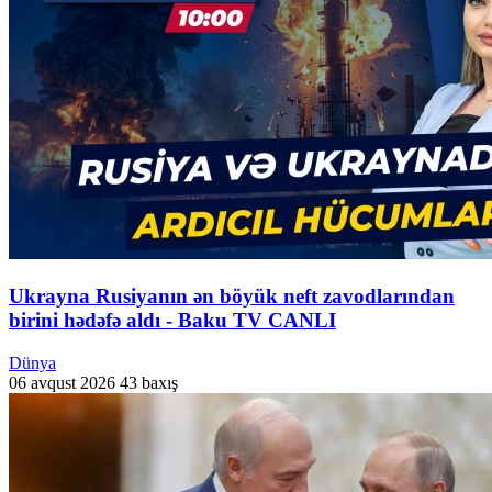
Ukrayna Rusiyanın ən böyük neft zavodlarından
birini hədəfə aldı - Baku TV CANLI
Dünya
06 avqust 2026
43 baxış