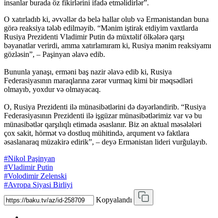
insanlar burada öz fikirlərini ifadə etməlidirlər”.
O xatırladıb ki, əvvəllər də belə hallar olub və Ermənistandan buna
görə reaksiya tələb edilməyib. “Mənim iştirak etdiyim vaxtlarda
Rusiya Prezidenti Vladimir Putin də müxtəlif ölkələrə qarşı
bəyanatlar verirdi, amma xatırlamıram ki, Rusiya mənim reaksiyamı
gözləsin”, – Paşinyan əlavə edib.
Bununla yanaşı, erməni baş nazir əlavə edib ki, Rusiya
Federasiyasının maraqlarına zərər vurmaq kimi bir məqsədləri
olmayıb, yoxdur və olmayacaq.
O, Rusiya Prezidenti ilə münasibətlərini də dəyərləndirib. “Rusiya
Federasiyasının Prezidenti ilə işgüzar münasibətlərimiz var və bu
münasibətlər qarşılıqlı etimada əsaslanır. Biz ən aktual məsələləri
çox sakit, hörmət və dostluq mühitində, arqument və faktlara
əsaslanaraq müzakirə edirik”, – deyə Ermənistan lideri vurğulayıb.
#Nikol Paşinyan
#Vladimir Putin
#Volodimir Zelenski
#Avropa Siyasi Birliyi
Kopyalandı