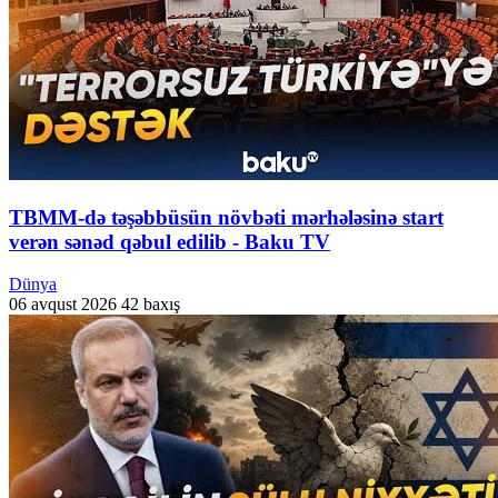
TBMM-də təşəbbüsün növbəti mərhələsinə start
verən sənəd qəbul edilib - Baku TV
Dünya
06 avqust 2026
42 baxış