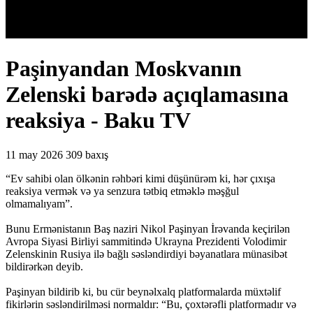
Paşinyandan Moskvanın
Zelenski barədə açıqlamasına
reaksiya - Baku TV
11 may 2026
309 baxış
“Ev sahibi olan ölkənin rəhbəri kimi düşünürəm ki, hər çıxışa
reaksiya vermək və ya senzura tətbiq etməklə məşğul
olmamalıyam”.
Bunu Ermənistanın Baş naziri Nikol Paşinyan İrəvanda keçirilən
Avropa Siyasi Birliyi sammitində Ukrayna Prezidenti Volodimir
Zelenskinin Rusiya ilə bağlı səsləndirdiyi bəyanatlara münasibət
bildirərkən deyib.
Paşinyan bildirib ki, bu cür beynəlxalq platformalarda müxtəlif
fikirlərin səsləndirilməsi normaldır: “Bu, çoxtərəfli platformadır və