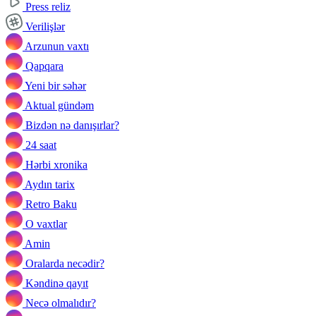
Press reliz
Verilişlər
Arzunun vaxtı
Qapqara
Yeni bir səhər
Aktual gündəm
Bizdən nə danışırlar?
24 saat
Hərbi xronika
Aydın tarix
Retro Baku
O vaxtlar
Amin
Oralarda necədir?
Kəndinə qayıt
Necə olmalıdır?