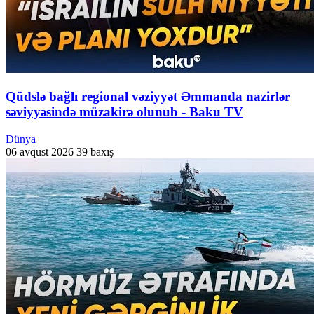
Qüdslə bağlı regional vəziyyət Əmmanda nazirlər
səviyyəsində müzakirə olunub - Baku TV
Dünya
06 avqust 2026
39 baxış