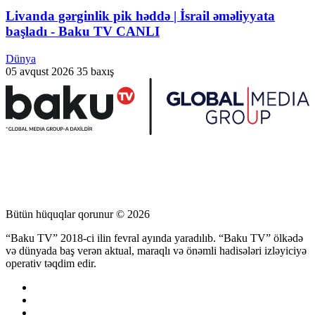
Livanda gərginlik pik həddə | İsrail əməliyyata
başladı - Baku TV CANLI
Dünya
05 avqust 2026
35 baxış
Bütün hüquqlar qorunur © 2026
“Baku TV” 2018-ci ilin fevral ayında yaradılıb. “Baku TV” ölkədə
və dünyada baş verən aktual, maraqlı və önəmli hadisələri izləyiciyə
operativ təqdim edir.