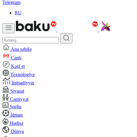
Telegram
RU
Ana səhifə
Canlı
Kəşf et
Texnologiya
İqtisadiyyat
Siyasət
Cəmiyyət
Sorğu
İdman
Hadisə
Dünya