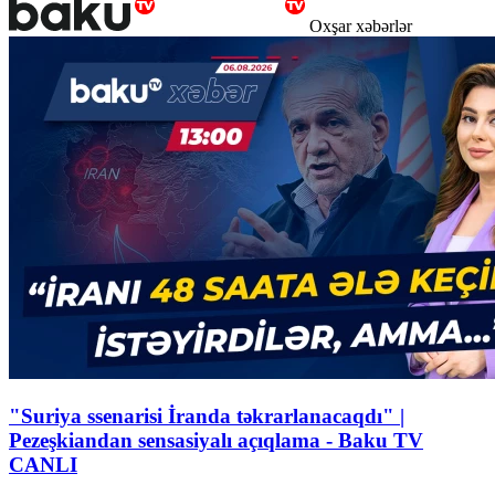
Oxşar xəbərlər
"Suriya ssenarisi İranda təkrarlanacaqdı" |
Pezeşkiandan sensasiyalı açıqlama - Baku TV
CANLI