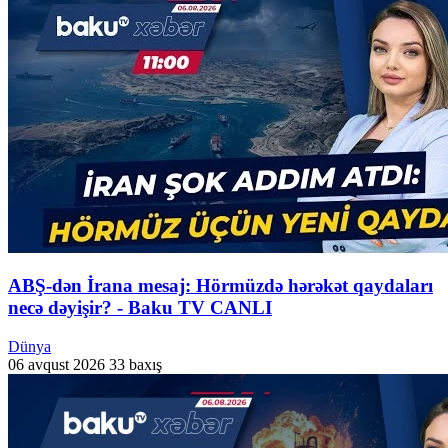
ABŞ-dən İrana mesaj: Hörmüzdə hərəkət qaydaları
necə dəyişir? - Baku TV CANLI
Dünya
06 avqust 2026
33 baxış