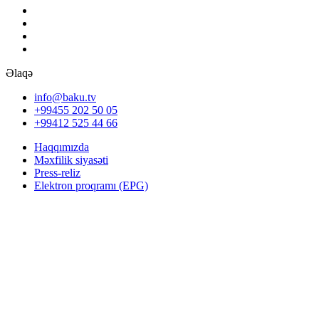
Əlaqə
info@baku.tv
+99455 202 50 05
+99412 525 44 66
Haqqımızda
Məxfilik siyasəti
Press-reliz
Elektron proqramı (EPG)