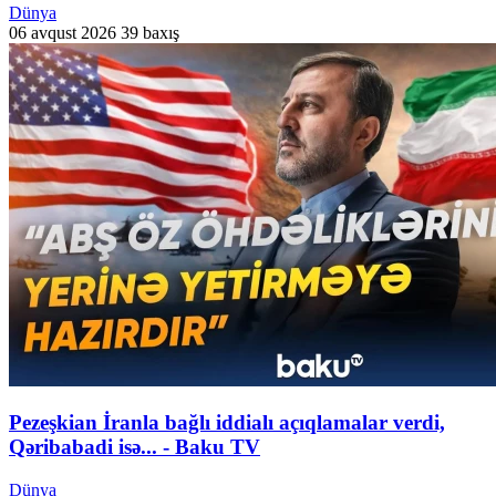
Dünya
06 avqust 2026
39 baxış
Pezeşkian İranla bağlı iddialı açıqlamalar verdi,
Qəribabadi isə... - Baku TV
Dünya