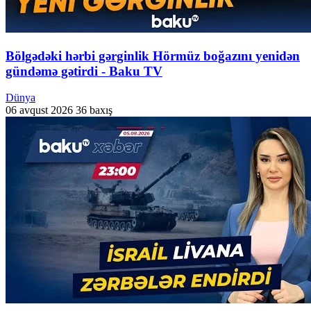
Bölgədəki hərbi gərginlik Hörmüz boğazını yenidən
gündəmə gətirdi - Baku TV
Dünya
06 avqust 2026
36 baxış