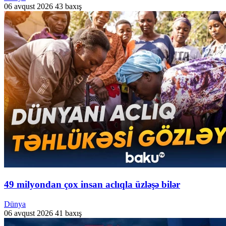
06 avqust 2026
43 baxış
49 milyondan çox insan aclıqla üzləşə bilər
Dünya
06 avqust 2026
41 baxış