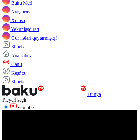
Baku Med
Araşdırma
Xülasə
Yekunlaşdıraq
Gör nələri qaytarmışıq!
Shorts
Ana səhifə
Canlı
Kəşf et
Shorts
Dünya
Pleyeri seçin:
youtube