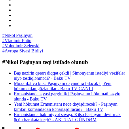
#Nikol Paşinyan
#Vladimir Putin
#Volodimir Zelenski
#Avropa Siyasi Birliyi
#Nikol Paşinyan teqi istifadə olunub
Baş nazirin qərarı diqqət çəkdi | Simonyanın istədiyi vəzifələr
niyə təsdiqlənmədi? - Baku TV
Müxalifət və kilsə Paşinyanı dayandıra biləcək? | Yeni
hökumətdən gözləntilər - Baku TV CANLI
Ermənistanda siyasi gərginlik | Paşinyanın hökuməti təzyiq
altında - Baku TV
Yeni hökumət Ermənistanı necə dəyişdirəcək? - Paşinyan
kimləri komandadan kənarlaşdıracaq? - Baku TV
Ermənistanda hakimiyyət savaşı: Kilsə Paşinyanı devirmək
üçün hərəkətə keçir? - AKTUAL GÜNDƏM