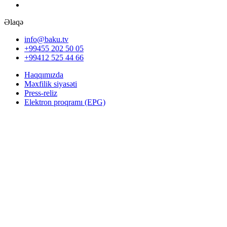
Əlaqə
info@baku.tv
+99455 202 50 05
+99412 525 44 66
Haqqımızda
Məxfilik siyasəti
Press-reliz
Elektron proqramı (EPG)