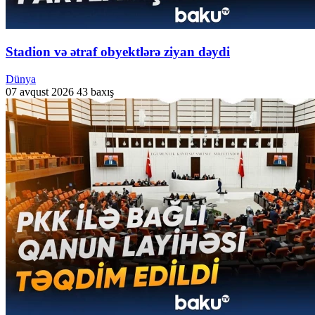
Stadion və ətraf obyektlərə ziyan dəydi
Dünya
07 avqust 2026
43 baxış