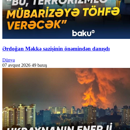
Ərdoğan Məkkə sazişinin önəmindən danışdı
Dünya
07 avqust 2026
49 baxış