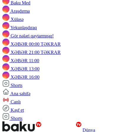
Baku Med
Araşdırma
Xülasə
Yekunlaşdıraq
Gör nələri qaytarmışıq!
XƏBƏR 00:00 TƏKRAR
XƏBƏR 21:00 TƏKRAR
XƏBƏR 11:00
XƏBƏR 13:00
XƏBƏR 16:00
Shorts
Ana səhifə
Canlı
Kəşf et
Shorts
Dünya