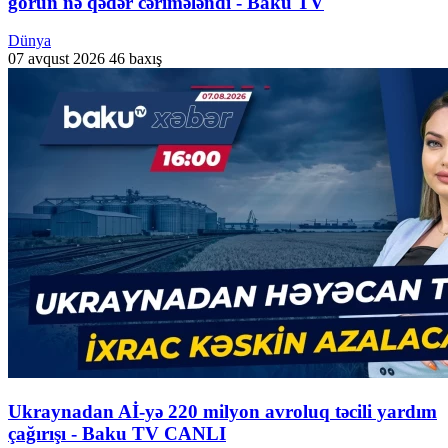
görün nə qədər cərimələndi - Baku TV
Dünya
07 avqust 2026
46 baxış
Ukraynadan Aİ-yə 220 milyon avroluq təcili yardım
çağırışı - Baku TV CANLI