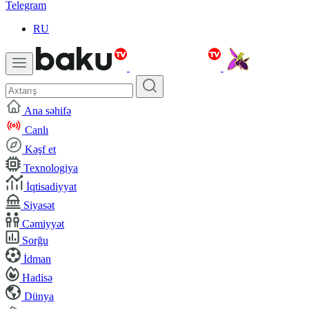
Telegram
RU
Ana səhifə
Canlı
Kəşf et
Texnologiya
İqtisadiyyat
Siyasət
Cəmiyyət
Sorğu
İdman
Hadisə
Dünya