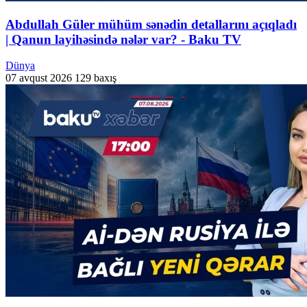
Abdullah Güler mühüm sənədin detallarını açıqladı
| Qanun layihəsində nələr var? - Baku TV
Dünya
07 avqust 2026
129 baxış