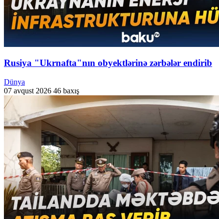
Rusiya "Ukrnafta"nın obyektlərinə zərbələr endirib
Dünya
07 avqust 2026
46 baxış