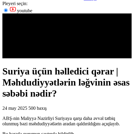
Pleyeri seçin:
youtube
Suriya üçün həlledici qərar |
Məhdudiyyətlərin ləğvinin əsas
səbəbi nədir?
24 may 2025
500 baxış
ABŞ-nin Maliyyə Nazirliyi Suriyaya qarşı daha əvvəl tətbiq
olunmuş bəzi məhdudiyyətlərin aradan qaldırıldığını açıqlayıb.
Bu barədə qurumun saytında bildirilib.