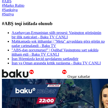
#ABŞ
#Marko Rubio
#Sanksiya
#Suriya
#ABŞ teqi istifadə olunub
Azərbaycan-Ermənistan sülh prosesi: Vaşinqton görüşünün
bir illik nəticələri - Baku TV CANLI
Məhkəmədə şok ittihamlar | "Meta" azyaşlılara görə görün nə
qədər cərimələndi - Baku TV
"ABŞ-dən qorxmuruq!" | Qalibaf Vaşinqtonu sərt şəkildə
ittiham etdi - Baku TV CANLI
İran Hörmüzdə keçid qaydalarını sərtləşdirir
İran və Oman arasında kritik razılaşma - Baku TV CANLI
Oxşar xəbərlər