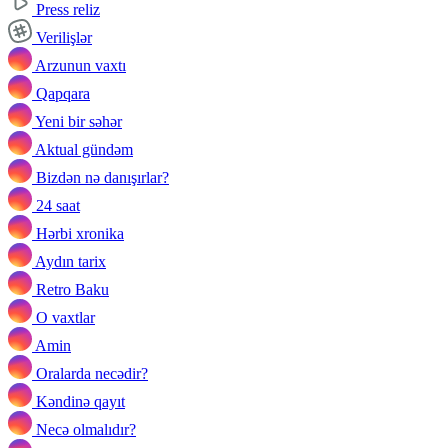
Press reliz
Verilişlər
Arzunun vaxtı
Qapqara
Yeni bir səhər
Aktual gündəm
Bizdən nə danışırlar?
24 saat
Hərbi xronika
Aydın tarix
Retro Baku
O vaxtlar
Amin
Oralarda necədir?
Kəndinə qayıt
Necə olmalıdır?