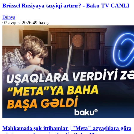
Brüssel Rusiyaya təzyiqi artırır? - Baku TV CANLI
Dünya
07 avqust 2026
49 baxış
Məhkəmədə şok ittihamlar | "Meta" azyaşlılara görə