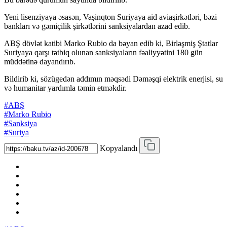
Yeni lisenziyaya əsasən, Vaşinqton Suriyaya aid aviaşirkətləri, bəzi
bankları və gəmiçilik şirkətlərini sanksiyalardan azad edib.
ABŞ dövlət katibi Marko Rubio da bəyan edib ki, Birləşmiş Ştatlar
Suriyaya qarşı tətbiq olunan sanksiyaların fəaliyyətini 180 gün
müddətinə dayandırıb.
Bildirib ki, sözügedən addımın məqsədi Dəməşqi elektrik enerjisi, su
və humanitar yardımla təmin etməkdir.
#ABŞ
#Marko Rubio
#Sanksiya
#Suriya
Kopyalandı