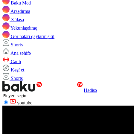
Baku Med
Araşdırma
Xülasə
Yekunlaşdıraq
Gör nələri qaytarmışıq!
Shorts
Ana səhifə
Canlı
Kəşf et
Shorts
Hadisə
Pleyeri seçin:
youtube