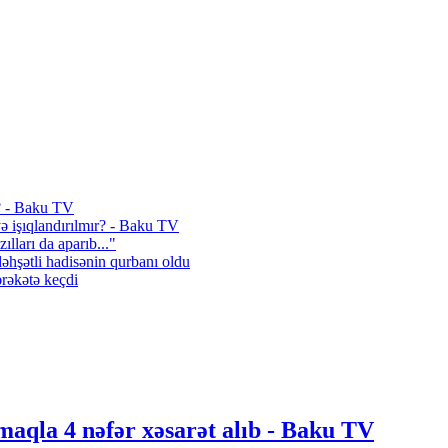
ı? - Baku TV
iyə işıqlandırılmır? - Baku TV
ılları da aparıb..."
dəhşətli hadisənin qurbanı oldu
ərəkətə keçdi
lmaqla 4 nəfər xəsarət alıb - Baku TV