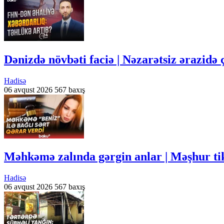
Dənizdə növbəti faciə | Nəzarətsiz ərazidə 
Hadisə
06 avqust 2026
567 baxış
Məhkəmə zalında gərgin anlar | Məşhur ti
Hadisə
06 avqust 2026
567 baxış