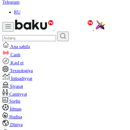
Telegram
RU
Ana səhifə
Canlı
Kəşf et
Texnologiya
İqtisadiyyat
Siyasət
Cəmiyyət
Sorğu
İdman
Hadisə
Dünya