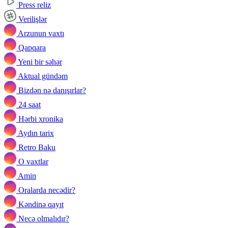
Press reliz
Verilişlər
Arzunun vaxtı
Qapqara
Yeni bir səhər
Aktual gündəm
Bizdən nə danışırlar?
24 saat
Hərbi xronika
Aydın tarix
Retro Baku
O vaxtlar
Amin
Oralarda necədir?
Kəndinə qayıt
Necə olmalıdır?