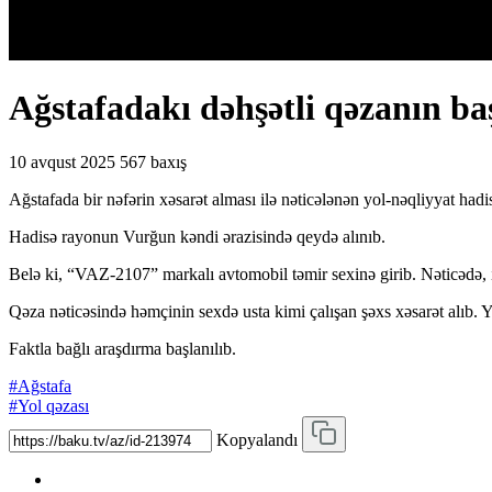
Ağstafadakı dəhşətli qəzanın ba
10 avqust 2025
567 baxış
Ağstafada bir nəfərin xəsarət alması ilə nəticələnən yol-nəqliyyat hadis
Hadisə rayonun Vurğun kəndi ərazisində qeydə alınıb.
Belə ki, “VAZ-2107” markalı avtomobil təmir sexinə girib. Nəticədə,
Qəza nəticəsində həmçinin sexdə usta kimi çalışan şəxs xəsarət alıb. Yar
Faktla bağlı araşdırma başlanılıb.
#Ağstafa
#Yol qəzası
Kopyalandı