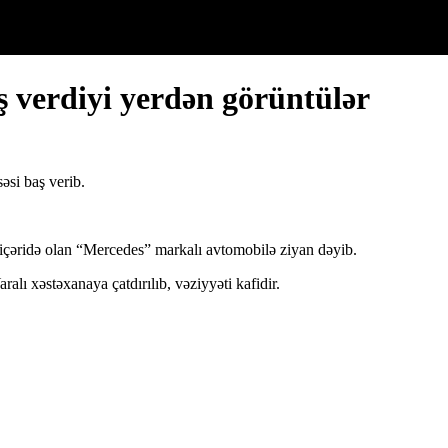
ş verdiyi yerdən görüntülər
əsi baş verib.
 içəridə olan “Mercedes” markalı avtomobilə ziyan dəyib.
alı xəstəxanaya çatdırılıb, vəziyyəti kafidir.