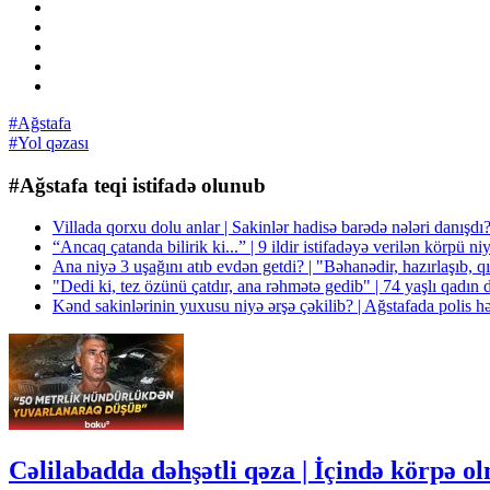
#Ağstafa
#Yol qəzası
#Ağstafa teqi istifadə olunub
Villada qorxu dolu anlar | Sakinlər hadisə barədə nələri danışd
“Ancaq çatanda bilirik ki...” | 9 ildir istifadəyə verilən körpü n
Ana niyə 3 uşağını atıb evdən getdi? | "Bəhanədir, hazırlaşıb, qız
"Dedi ki, tez özünü çatdır, ana rəhmətə gedib" | 74 yaşlı qadın 
Kənd sakinlərinin yuxusu niyə ərşə çəkilib? | Ağstafada polis h
Cəlilabadda dəhşətli qəza | İçində körpə o