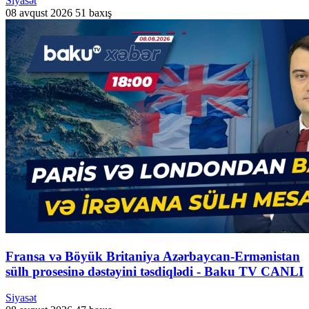
Siyasət
08 avqust 2026
51 baxış
Fransa və Böyük Britaniya Azərbaycan-Ermənistan
sülh prosesinə dəstəyini təsdiqlədi - Baku TV CANLI
Siyasət