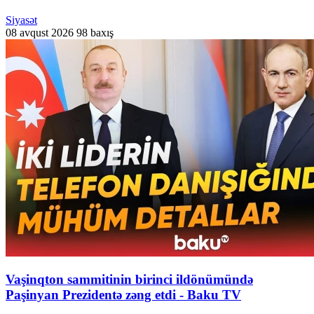
Siyasət
08 avqust 2026
98 baxış
Vaşinqton sammitinin birinci ildönümündə
Paşinyan Prezidentə zəng etdi - Baku TV