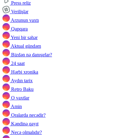
Press reliz
Verilişlər
Arzunun vaxtı
Qapqara
Yeni bir səhər
Aktual gündəm
Bizdən nə danışırlar?
24 saat
Hərbi xronika
Aydın tarix
Retro Baku
O vaxtlar
Amin
Oralarda necədir?
Kəndinə qayıt
Necə olmalıdır?