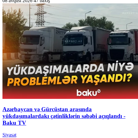
08 avqust 2026
47 baxış
Azərbaycan və Gürcüstan arasında
yükdaşımalardakı çətinliklərin səbəbi açıqlandı -
Baku TV
Siyasət