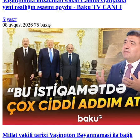
Vaşinqtonda imzalanan sənəd Cənubi Qafqazda
yeni reallığın əsasını qoydu - Baku TV CANLI
Siyasət
08 avqust 2026
75 baxış
Millət vəkili tarixi Vaşinqton Bəyannaməsi ilə bağlı