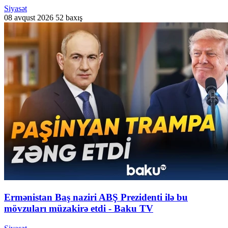
Siyasət
08 avqust 2026
52 baxış
Ermənistan Baş naziri ABŞ Prezidenti ilə bu
mövzuları müzakirə etdi - Baku TV