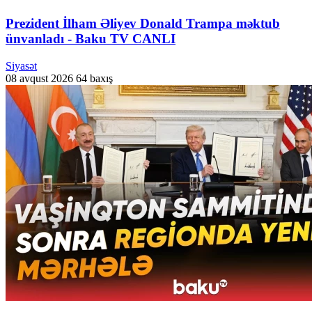
Prezident İlham Əliyev Donald Trampa məktub
ünvanladı - Baku TV CANLI
Siyasət
08 avqust 2026
64 baxış