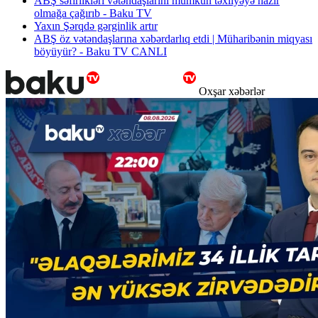
ABŞ səfirlikləri vətəndaşlarını mümkün təxliyəyə hazır
olmağa çağırıb - Baku TV
Yaxın Şərqdə gərginlik artır
ABŞ öz vətəndaşlarına xəbərdarlıq etdi | Müharibənin miqyası
böyüyür? - Baku TV CANLI
Oxşar xəbərlər