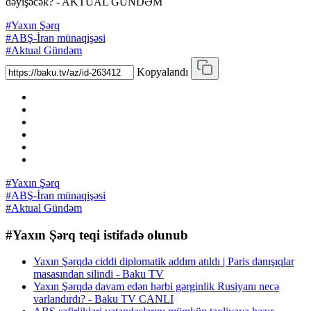
dəyişəcək? - AKTUAL GÜNDƏM
#Yaxın Şərq
#ABŞ-İran münaqişəsi
#Aktual Gündəm
Kopyalandı
#Yaxın Şərq
#ABŞ-İran münaqişəsi
#Aktual Gündəm
#Yaxın Şərq teqi istifadə olunub
Yaxın Şərqdə ciddi diplomatik addım atıldı | Paris danışıqlar
masasından silindi - Baku TV
Yaxın Şərqdə davam edən hərbi gərginlik Rusiyanı necə
varlandırdı? - Baku TV CANLI