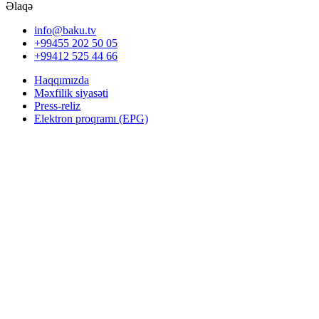
Əlaqə
info@baku.tv
+99455 202 50 05
+99412 525 44 66
Haqqımızda
Məxfilik siyasəti
Press-reliz
Elektron proqramı (EPG)