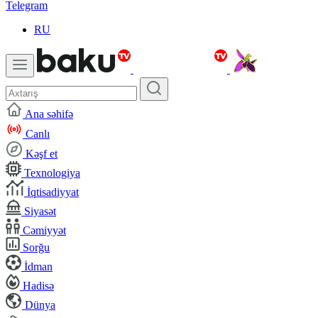
Telegram
RU
Ana səhifə
Canlı
Kəşf et
Texnologiya
İqtisadiyyat
Siyasət
Cəmiyyət
Sorğu
İdman
Hadisə
Dünya