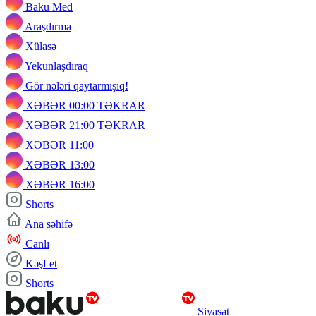
Baku Med
Araşdırma
Xülasə
Yekunlaşdıraq
Gör nələri qaytarmışıq!
XƏBƏR 00:00 TƏKRAR
XƏBƏR 21:00 TƏKRAR
XƏBƏR 11:00
XƏBƏR 13:00
XƏBƏR 16:00
Shorts
Ana səhifə
Canlı
Kəşf et
Shorts
Siyasət