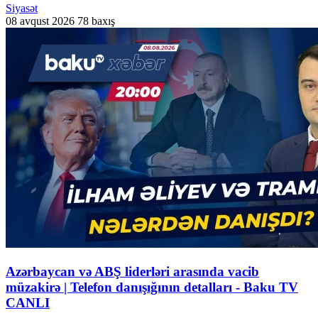
Siyasət
08 avqust 2026
78 baxış
Azərbaycan və ABŞ liderləri arasında vacib
müzakirə | Telefon danışığının detalları - Baku TV
CANLI