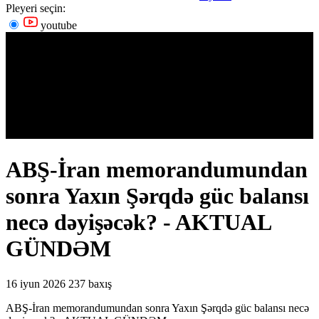
Pleyeri seçin:
youtube
ABŞ-İran memorandumundan
sonra Yaxın Şərqdə güc balansı
necə dəyişəcək? - AKTUAL
GÜNDƏM
16 iyun 2026
237 baxış
ABŞ-İran memorandumundan sonra Yaxın Şərqdə güc balansı necə