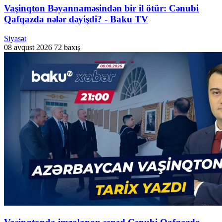
Vaşinqton Bəyannaməsindən bir il ötür: Cənubi
Qafqazda nələr dəyişdi? - Baku TV
Siyasət
08 avqust 2026
72 baxış