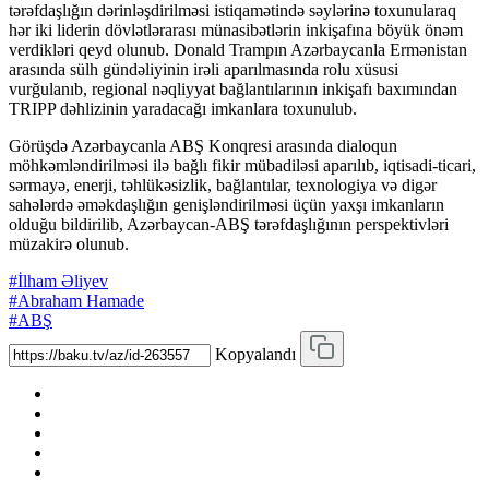
tərəfdaşlığın dərinləşdirilməsi istiqamətində səylərinə toxunularaq
hər iki liderin dövlətlərarası münasibətlərin inkişafına böyük önəm
verdikləri qeyd olunub. Donald Trampın Azərbaycanla Ermənistan
arasında sülh gündəliyinin irəli aparılmasında rolu xüsusi
vurğulanıb, regional nəqliyyat bağlantılarının inkişafı baxımından
TRIPP dəhlizinin yaradacağı imkanlara toxunulub.
Görüşdə Azərbaycanla ABŞ Konqresi arasında dialoqun
möhkəmləndirilməsi ilə bağlı fikir mübadiləsi aparılıb, iqtisadi-ticari,
sərmayə, enerji, təhlükəsizlik, bağlantılar, texnologiya və digər
sahələrdə əməkdaşlığın genişləndirilməsi üçün yaxşı imkanların
olduğu bildirilib, Azərbaycan-ABŞ tərəfdaşlığının perspektivləri
müzakirə olunub.
#İlham Əliyev
#Abraham Hamade
#ABŞ
Kopyalandı