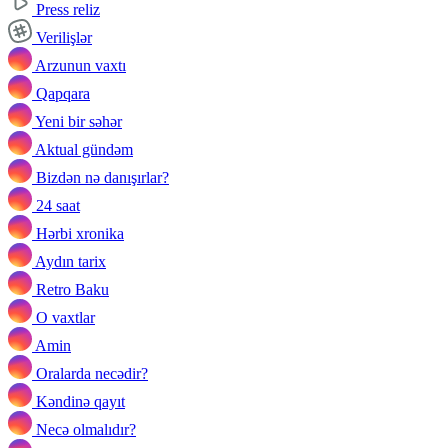
Press reliz
Verilişlər
Arzunun vaxtı
Qapqara
Yeni bir səhər
Aktual gündəm
Bizdən nə danışırlar?
24 saat
Hərbi xronika
Aydın tarix
Retro Baku
O vaxtlar
Amin
Oralarda necədir?
Kəndinə qayıt
Necə olmalıdır?