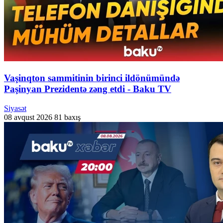
Vaşinqton sammitinin birinci ildönümündə
Paşinyan Prezidentə zəng etdi - Baku TV
Siyasət
08 avqust 2026
81 baxış