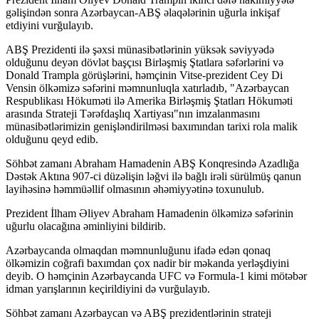
gəlişindən sonra Azərbaycan-ABŞ əlaqələrinin uğurla inkişaf
etdiyini vurğulayıb.
ABŞ Prezidenti ilə şəxsi münasibətlərinin yüksək səviyyədə
olduğunu deyən dövlət başçısı Birləşmiş Ştatlara səfərlərini və
Donald Trampla görüşlərini, həmçinin Vitse-prezident Cey Di
Vensin ölkəmizə səfərini məmnunluqla xatırladıb, "Azərbaycan
Respublikası Hökuməti ilə Amerika Birləşmiş Ştatları Hökuməti
arasında Strateji Tərəfdaşlıq Xartiyası"nın imzalanmasını
münasibətlərimizin genişləndirilməsi baxımından tarixi rola malik
olduğunu qeyd edib.
Söhbət zamanı Abraham Hamadenin ABŞ Konqresində Azadlığa
Dəstək Aktına 907-ci düzəlişin ləğvi ilə bağlı irəli sürülmüş qanun
layihəsinə həmmüəllif olmasının əhəmiyyətinə toxunulub.
Prezident İlham Əliyev Abraham Hamadenin ölkəmizə səfərinin
uğurlu olacağına əminliyini bildirib.
Azərbaycanda olmaqdan məmnunluğunu ifadə edən qonaq
ölkəmizin coğrafi baxımdan çox nadir bir məkanda yerləşdiyini
deyib. O həmçinin Azərbaycanda UFC və Formula-1 kimi mötəbər
idman yarışlarının keçirildiyini də vurğulayıb.
Söhbət zamanı Azərbaycan və ABŞ prezidentlərinin strateji