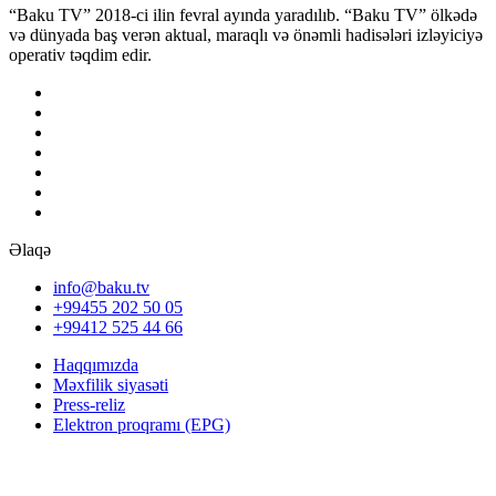
“Baku TV” 2018-ci ilin fevral ayında yaradılıb. “Baku TV” ölkədə
və dünyada baş verən aktual, maraqlı və önəmli hadisələri izləyiciyə
operativ təqdim edir.
Əlaqə
info@baku.tv
+99455 202 50 05
+99412 525 44 66
Haqqımızda
Məxfilik siyasəti
Press-reliz
Elektron proqramı (EPG)