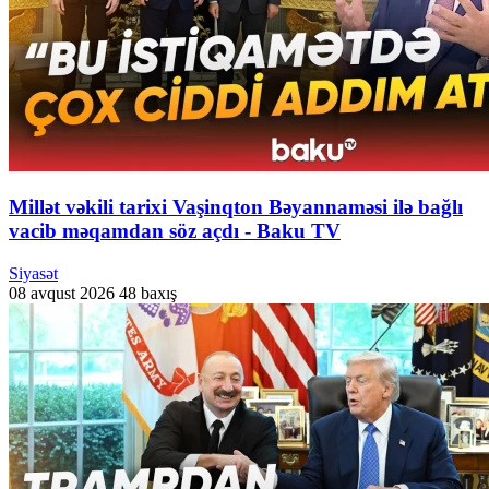
Millət vəkili tarixi Vaşinqton Bəyannaməsi ilə bağlı
vacib məqamdan söz açdı - Baku TV
Siyasət
08 avqust 2026
48 baxış