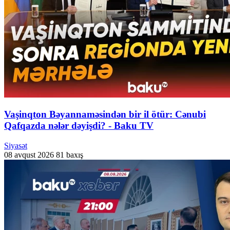
Vaşinqton Bəyannaməsindən bir il ötür: Cənubi
Qafqazda nələr dəyişdi? - Baku TV
Siyasət
08 avqust 2026
81 baxış