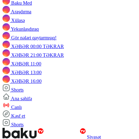
Baku Med
Araşdırma
Xülasə
Yekunlaşdıraq
Gör nələri qaytarmışıq!
XƏBƏR 00:00 TƏKRAR
XƏBƏR 21:00 TƏKRAR
XƏBƏR 11:00
XƏBƏR 13:00
XƏBƏR 16:00
Shorts
Ana səhifə
Canlı
Kəşf et
Shorts
Siyasət