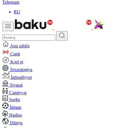
Telegram
RU
Ana səhifə
Canlı
Kəşf et
Texnologiya
İqtisadiyyat
Siyasət
Cəmiyyət
Sorğu
İdman
Hadisə
Dünya