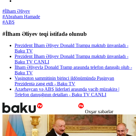
#İlham Əliyev
#Abraham Hamade
#ABŞ
#İlham Əliyev teqi istifadə olunub
Prezident İlham Əliyev Donald Trampa məktub ünvanladı -
Baku TV
Prezident İlham Əliyev Donald Trampa məktub ünvanladı -
Baku TV CANLI
İlham Əliyevlə Donald Tramp arasında telefon danışığı olub -
Baku TV
Vaşinqton sammitinin birinci ildönümündə Paşinyan
Prezidentə zəng etdi - Baku TV
Azərbaycan və ABŞ liderləri arasında vacib müzakirə |
Telefon danışığının detalları - Baku TV CANLI
Oxşar xəbərlər