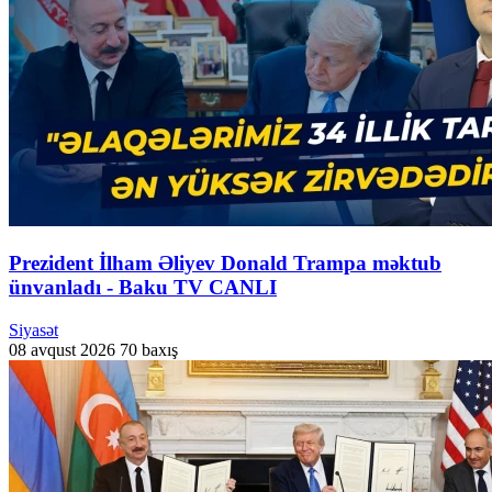
Prezident İlham Əliyev Donald Trampa məktub
ünvanladı - Baku TV CANLI
Siyasət
08 avqust 2026
70 baxış