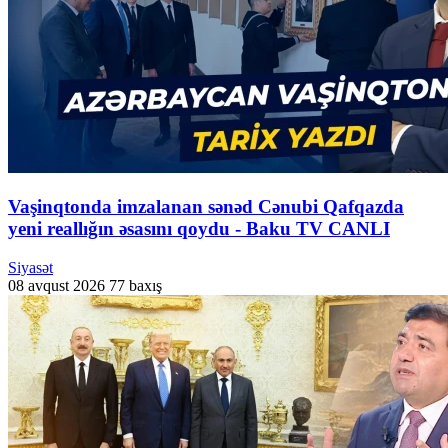
Vaşinqtonda imzalanan sənəd Cənubi Qafqazda
yeni reallığın əsasını qoydu - Baku TV CANLI
Siyasət
08 avqust 2026
77 baxış