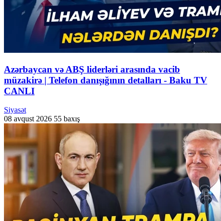
Azərbaycan və ABŞ liderləri arasında vacib
müzakirə | Telefon danışığının detalları - Baku TV
CANLI
Siyasət
08 avqust 2026
55 baxış