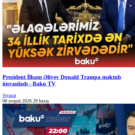
Prezident İlham Əliyev Donald Trampa məktub
ünvanladı - Baku TV
Siyasət
08 avqust 2026
29 baxış