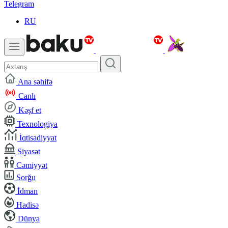
Telegram
RU
Ana səhifə
Canlı
Kəşf et
Texnologiya
İqtisadiyyat
Siyasət
Cəmiyyət
Sorğu
İdman
Hadisə
Dünya