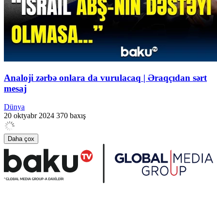
Analoji zərbə onlara da vurulacaq | Əraqçıdan sərt
mesaj
Dünya
20 oktyabr 2024
370 baxış
Daha çox