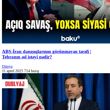
ABŞ-İran danışıqlarının görünməyən tərəfi |
Tehranın əsl istəyi nədir?
Dünya
11 aprel 2025
714 baxış