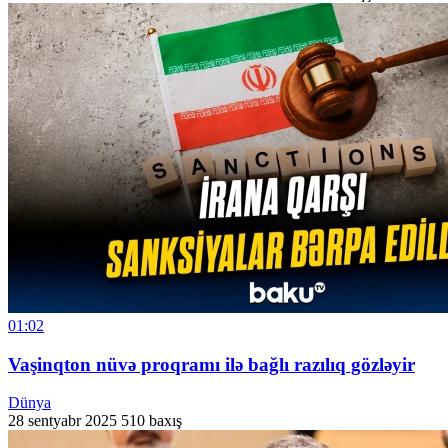
01:02
Vaşinqton nüvə proqramı ilə bağlı razılıq gözləyir
Dünya
28 sentyabr 2025
510 baxış