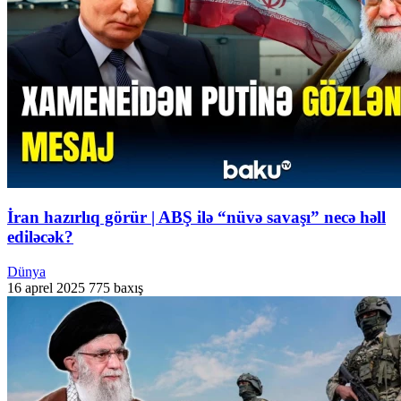
İran hazırlıq görür | ABŞ ilə “nüvə savaşı” necə həll
ediləcək?
Dünya
16 aprel 2025
775 baxış