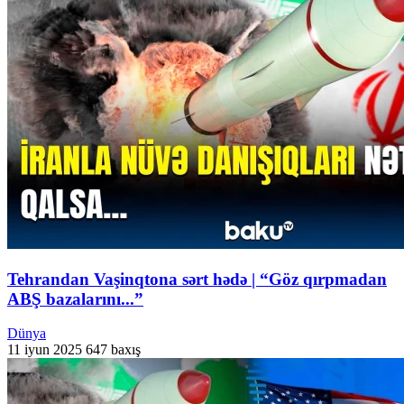
Tehrandan Vaşinqtona sərt hədə | “Göz qırpmadan
ABŞ bazalarını...”
Dünya
11 iyun 2025
647 baxış