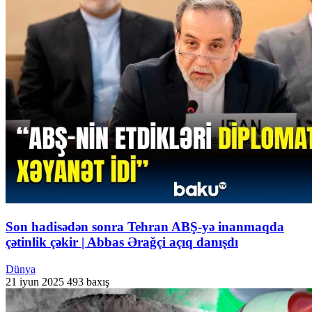
Son hadisədən sonra Tehran ABŞ-yə inanmaqda
çətinlik çəkir | Abbas Ərağçi açıq danışdı
Dünya
21 iyun 2025
493 baxış