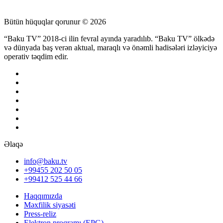
Bütün hüquqlar qorunur © 2026
“Baku TV” 2018-ci ilin fevral ayında yaradılıb. “Baku TV” ölkədə
və dünyada baş verən aktual, maraqlı və önəmli hadisələri izləyiciyə
operativ təqdim edir.
Əlaqə
info@baku.tv
+99455 202 50 05
+99412 525 44 66
Haqqımızda
Məxfilik siyasəti
Press-reliz
Elektron proqramı (EPG)