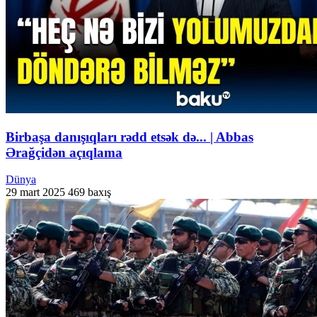
Birbaşa danışıqları rədd etsək də... | Abbas
Ərağçidən açıqlama
Dünya
29 mart 2025
469 baxış