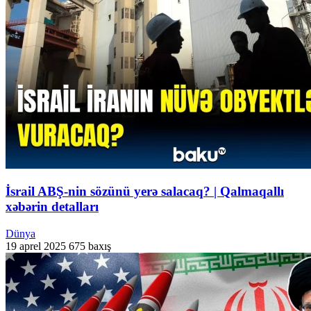
İsrail ABŞ-nin sözünü yerə salacaq? | Qalmaqallı
xəbərin detalları
Dünya
19 aprel 2025
675 baxış