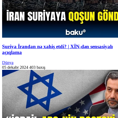
Suriya İrandan nə xahiş etdi? | XİN-dən sensasiyalı
açıqlama
Dünya
05 dekabr 2024
403 baxış