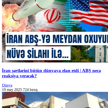
İran şərtlərini bütün dünyaya elan etdi | ABŞ necə
reaksiya verəcək?
Dünya
19 may 2025
724 baxış