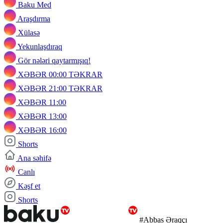
Baku Med
Araşdırma
Xülasə
Yekunlaşdıraq
Gör nələri qaytarmışıq!
XƏBƏR 00:00 TƏKRAR
XƏBƏR 21:00 TƏKRAR
XƏBƏR 11:00
XƏBƏR 13:00
XƏBƏR 16:00
Shorts
Ana səhifə
Canlı
Kəşf et
Shorts
#Abbas Əraqçı