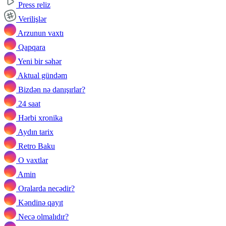
Press reliz
Verilişlər
Arzunun vaxtı
Qapqara
Yeni bir səhər
Aktual gündəm
Bizdən nə danışırlar?
24 saat
Hərbi xronika
Aydın tarix
Retro Baku
O vaxtlar
Amin
Oralarda necədir?
Kəndinə qayıt
Necə olmalıdır?