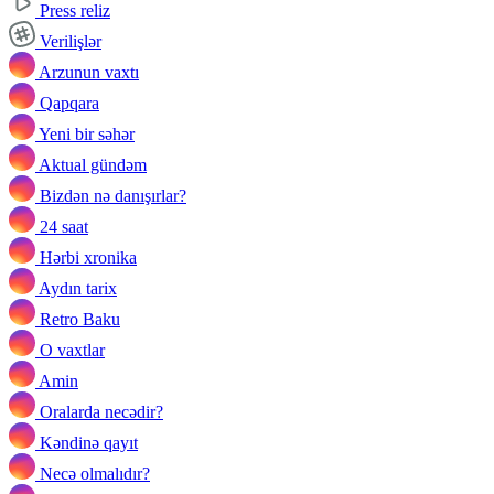
Press reliz
Verilişlər
Arzunun vaxtı
Qapqara
Yeni bir səhər
Aktual gündəm
Bizdən nə danışırlar?
24 saat
Hərbi xronika
Aydın tarix
Retro Baku
O vaxtlar
Amin
Oralarda necədir?
Kəndinə qayıt
Necə olmalıdır?