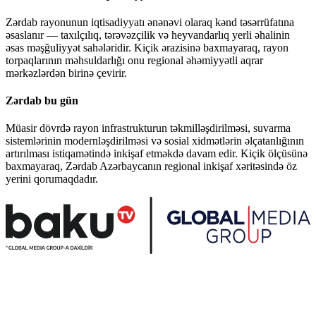
Zərdab rayonunun iqtisadiyyatı ənənəvi olaraq kənd təsərrüfatına
əsaslanır — taxılçılıq, tərəvəzçilik və heyvandarlıq yerli əhalinin
əsas məşğuliyyət sahələridir. Kiçik ərazisinə baxmayaraq, rayon
torpaqlarının məhsuldarlığı onu regional əhəmiyyətli aqrar
mərkəzlərdən birinə çevirir.
Zərdab bu gün
Müasir dövrdə rayon infrastrukturun təkmilləşdirilməsi, suvarma
sistemlərinin modernləşdirilməsi və sosial xidmətlərin əlçatanlığının
artırılması istiqamətində inkişaf etməkdə davam edir. Kiçik ölçüsünə
baxmayaraq, Zərdab Azərbaycanın regional inkişaf xəritəsində öz
yerini qorumaqdadır.