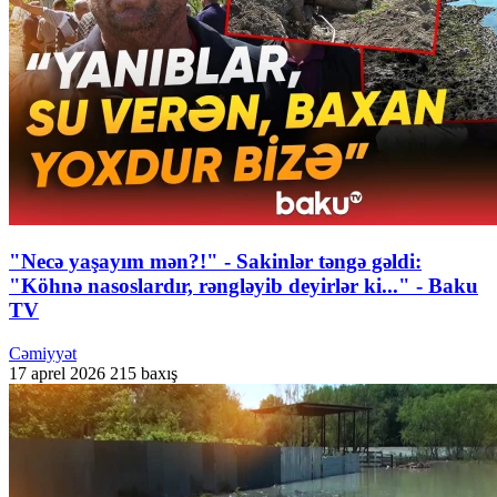
"Necə yaşayım mən?!" - Sakinlər təngə gəldi:
"Köhnə nasoslardır, rəngləyib deyirlər ki..." - Baku
TV
Cəmiyyət
17 aprel 2026
215 baxış