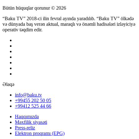
Bütün hüquqlar qorunur © 2026
“Baku TV” 2018-ci ilin fevral ayında yaradılıb. “Baku TV” ölkədə
və dünyada baş verən aktual, maraqlı və önəmli hadisələri izləyiciyə
operativ təqdim edir.
Əlaqə
info@baku.tv
+99455 202 50 05
+99412 525 44 66
Haqqımızda
Məxfilik siyasəti
Press-reliz
Elektron proqramı (EPG)