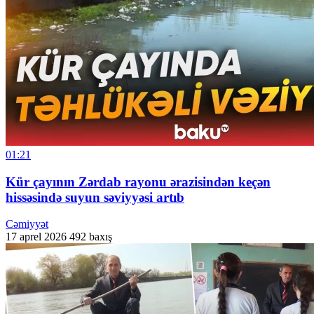
01:21
Kür çayının Zərdab rayonu ərazisindən keçən
hissəsində suyun səviyyəsi artıb
Cəmiyyət
17 aprel 2026
492 baxış