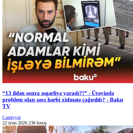
“13 ildən sonra əsgərliyə yaradı?!” - Ürəyində
problem olan şəxs hərbi xidmətə çağırılıb? - Baku
TV
Cəmiyyət
22 iyun 2026
236 baxış