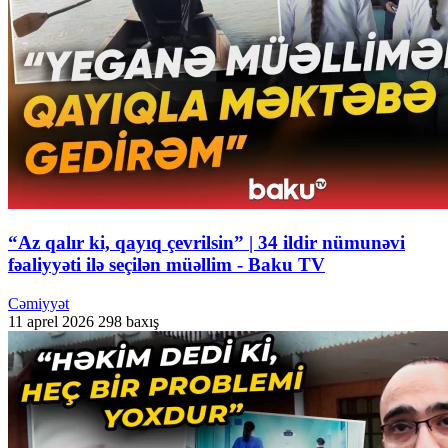
“Az qalır ki, qayıq çevrilsin” | 34 ildir nümunəvi
fəaliyyəti ilə seçilən müəllim - Baku TV
Cəmiyyət
11 aprel 2026
298 baxış