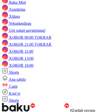
Baku Med
Araşdırma
Xülasə
Yekunlaşdıraq
Gör nələri qaytarmışıq!
XƏBƏR 00:00 TƏKRAR
XƏBƏR 21:00 TƏKRAR
XƏBƏR 11:00
XƏBƏR 13:00
XƏBƏR 16:00
Shorts
Ana səhifə
Canlı
Kəşf et
Shorts
#Zərdab rayonu