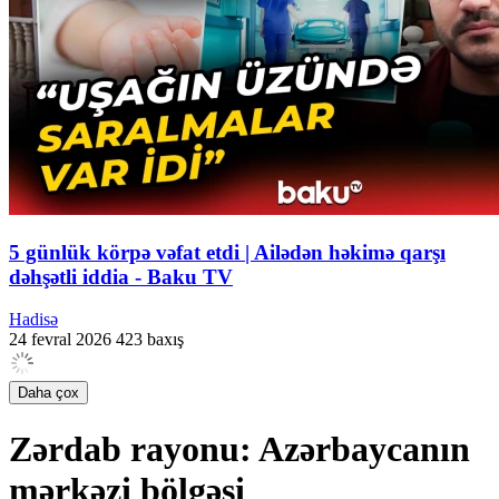
5 günlük körpə vəfat etdi | Ailədən həkimə qarşı
dəhşətli iddia - Baku TV
Hadisə
24 fevral 2026
423 baxış
Daha çox
Zərdab rayonu: Azərbaycanın
mərkəzi bölgəsi