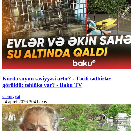
Kürdə suyun səviyyəsi artır? - Təcili tədbirlər
görüldü: təhlükə var? - Baku TV
Cəmiyyət
24 aprel 2026
304 baxış