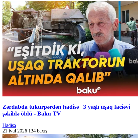
Zərdabda tükürpərdən hadisə | 3 yaşlı uşaq faciəvi
şəkildə öldü - Baku TV
Hadisə
21 iyul 2026
134 baxış