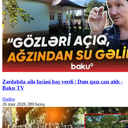
Zərdabda ailə faciəsi baş verdi | Dəm qazı can aldı -
Baku TV
Hadisə
26 may 2026
289 baxış