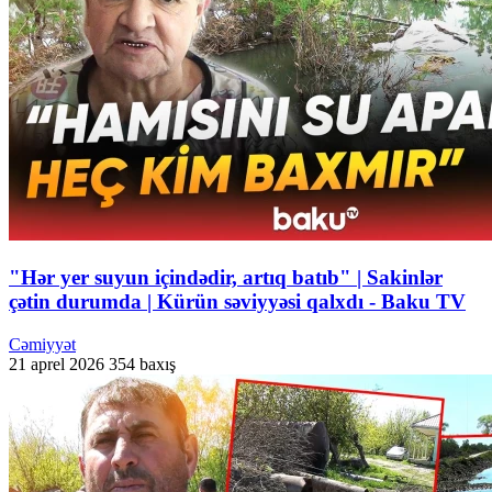
"Hər yer suyun içindədir, artıq batıb" | Sakinlər
çətin durumda | Kürün səviyyəsi qalxdı - Baku TV
Cəmiyyət
21 aprel 2026
354 baxış