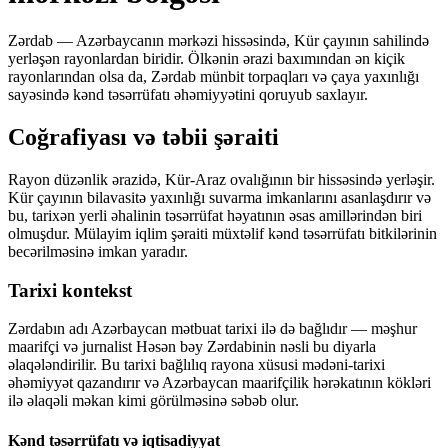
Zərdab — Azərbaycanın mərkəzi hissəsində, Kür çayının sahilində
yerləşən rayonlardan biridir. Ölkənin ərazi baxımından ən kiçik
rayonlarından olsa da, Zərdab münbit torpaqları və çaya yaxınlığı
sayəsində kənd təsərrüfatı əhəmiyyətini qoruyub saxlayır.
Coğrafiyası və təbii şəraiti
Rayon düzənlik ərazidə, Kür-Araz ovalığının bir hissəsində yerləşir.
Kür çayının bilavasitə yaxınlığı suvarma imkanlarını asanlaşdırır və
bu, tarixən yerli əhalinin təsərrüfat həyatının əsas amillərindən biri
olmuşdur. Mülayim iqlim şəraiti müxtəlif kənd təsərrüfatı bitkilərinin
becərilməsinə imkan yaradır.
Tarixi kontekst
Zərdabın adı Azərbaycan mətbuat tarixi ilə də bağlıdır — məşhur
maarifçi və jurnalist Həsən bəy Zərdabinin nəsli bu diyarla
əlaqələndirilir. Bu tarixi bağlılıq rayona xüsusi mədəni-tarixi
əhəmiyyət qazandırır və Azərbaycan maarifçilik hərəkatının kökləri
ilə əlaqəli məkan kimi görülməsinə səbəb olur.
Kənd təsərrüfatı və iqtisadiyyat