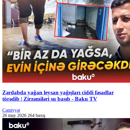
Zərdabda yağan leysan yağışları ciddi fəsadlar
törədib | Zirzəmiləri su basıb - Baku TV
Cəmiyyət
26 may 2026
264 baxış