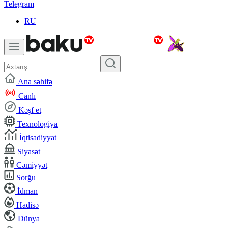
Telegram
RU
Ana səhifə
Canlı
Kəşf et
Texnologiya
İqtisadiyyat
Siyasət
Cəmiyyət
Sorğu
İdman
Hadisə
Dünya