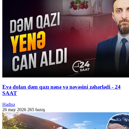
Evə dolan dəm qazı nənə və nəvəsini zəhərlədi - 24
SAAT
Hadisə
26 may 2026
265 baxış