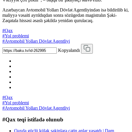
Azərbaycan Avtomobil Yolları Dövlət Agentliyindən isə bildirilib ki,
maliyyə vəsaiti ayrıldıqdan sonra sözügedən magistralın Şəki-
Zaqatala hissəsi əsaslı şəkildə yenidən qurulacaq.
#Qax
#Yol problemi
#Avtomobil Yolları Dövlət Agentliyi
Kopyalandı
#Qax
#Yol problemi
#Avtomobil Yolları Dövlət Agentliyi
#Qax teqi istifadə olunub
Qaxda güclü külək sakinlərə çətin anlar yaşatdı | Dam