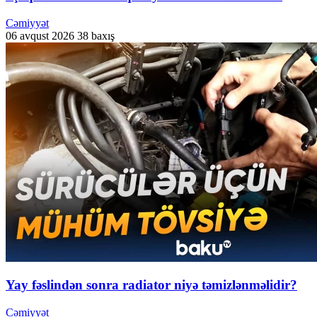
Cəmiyyət
06 avqust 2026
38 baxış
Yay fəslindən sonra radiator niyə təmizlənməlidir?
Cəmiyyət