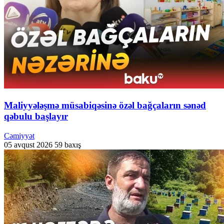
Maliyyələşmə müsabiqəsinə özəl bağçaların sənəd
qəbulu başlayır
Cəmiyyət
05 avqust 2026
59 baxış