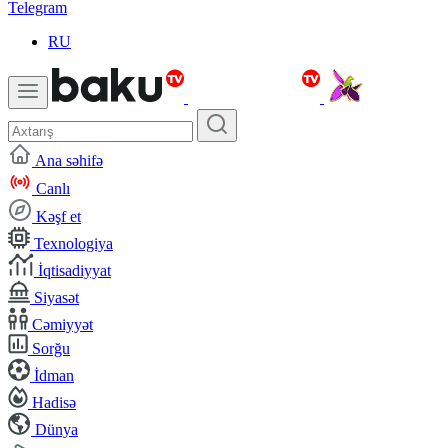
Telegram
RU
Ana səhifə
Canlı
Kəşf et
Texnologiya
İqtisadiyyat
Siyasət
Cəmiyyət
Sorğu
İdman
Hadisə
Dünya