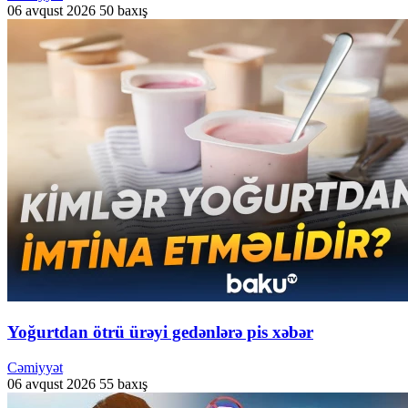
06 avqust 2026
50 baxış
Yoğurtdan ötrü ürəyi gedənlərə pis xəbər
Cəmiyyət
06 avqust 2026
55 baxış