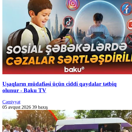
Uşaqların müdafiəsi üçün ciddi qaydalar tətbiq
olunur - Baku TV
Cəmiyyət
05 avqust 2026
39 baxış