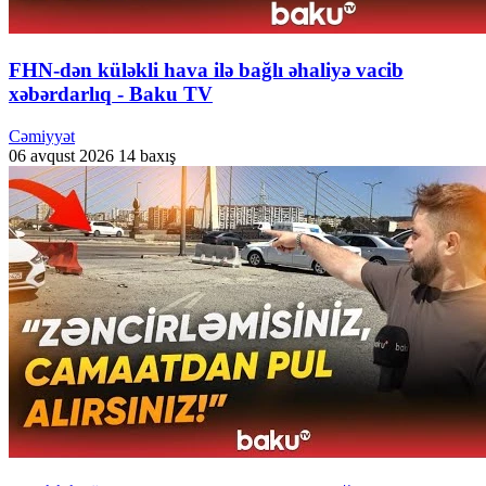
FHN-dən küləkli hava ilə bağlı əhaliyə vacib
xəbərdarlıq - Baku TV
Cəmiyyət
06 avqust 2026
14 baxış