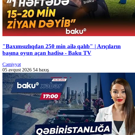
"Baxımsızlıqdan 250 min ailə qalıb" | Arıçıların
başına oyun açan hadisə - Baku TV
Cəmiyyət
05 avqust 2026
54 baxış