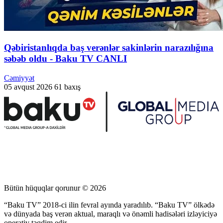
Qəbiristanlıqda baş verənlər sakinlərin narazılığına
səbəb oldu - Baku TV CANLI
Cəmiyyət
05 avqust 2026
61 baxış
Bütün hüquqlar qorunur © 2026
“Baku TV” 2018-ci ilin fevral ayında yaradılıb. “Baku TV” ölkədə
və dünyada baş verən aktual, maraqlı və önəmli hadisələri izləyiciyə
operativ təqdim edir.