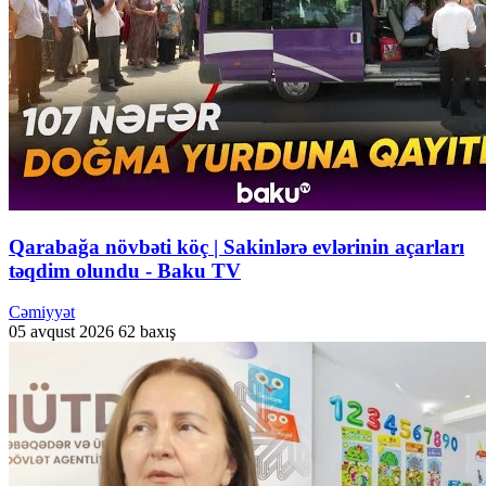
Qarabağa növbəti köç | Sakinlərə evlərinin açarları
təqdim olundu - Baku TV
Cəmiyyət
05 avqust 2026
62 baxış