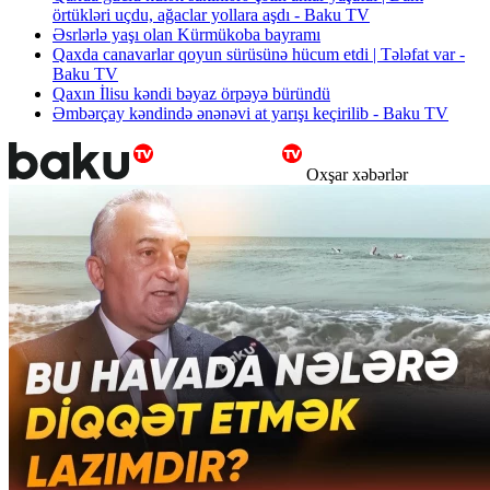
örtükləri uçdu, ağaclar yollara aşdı - Baku TV
Əsrlərlə yaşı olan Kürmükoba bayramı
Qaxda canavarlar qoyun sürüsünə hücum etdi | Tələfat var -
Baku TV
Qaxın İlisu kəndi bəyaz örpəyə büründü
Əmbərçay kəndində ənənəvi at yarışı keçirilib - Baku TV
Oxşar xəbərlər