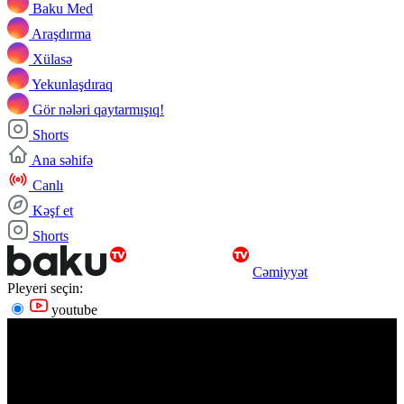
Baku Med
Araşdırma
Xülasə
Yekunlaşdıraq
Gör nələri qaytarmışıq!
Shorts
Ana səhifə
Canlı
Kəşf et
Shorts
Cəmiyyət
Pleyeri seçin:
youtube