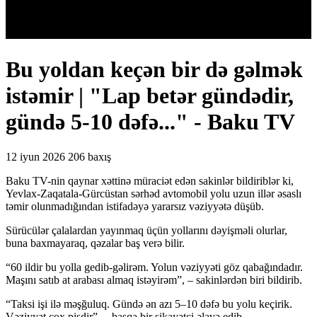
Bu yoldan keçən bir də gəlmək
istəmir | "Lap betər gündədir,
gündə 5-10 dəfə..." - Baku TV
12 iyun 2026
206 baxış
Baku TV-nin qaynar xəttinə müraciət edən sakinlər bildiriblər ki,
Yevlax-Zaqatala-Gürcüstan sərhəd avtomobil yolu uzun illər əsaslı
təmir olunmadığından istifadəyə yararsız vəziyyətə düşüb.
Sürücülər çalalardan yayınmaq üçün yollarını dəyişməli olurlar,
buna baxmayaraq, qəzalar baş verə bilir.
“60 ildir bu yolla gedib-gəlirəm. Yolun vəziyyəti göz qabağındadır.
Maşını satıb at arabası almaq istəyirəm”, – sakinlərdən biri bildirib.
“Taksi işi ilə məşğuluq. Gündə ən azı 5–10 dəfə bu yolu keçirik.
Vəziyyət çox pisdir”, – başqa bir şikayətçi əlavə edib.