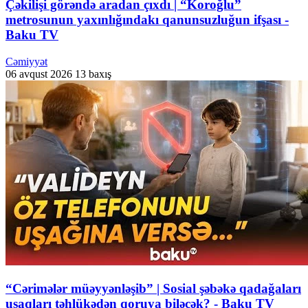
Çəkilişi görəndə aradan çıxdı | “Koroğlu”
metrosunun yaxınlığındakı qanunsuzluğun ifşası -
Baku TV
Cəmiyyət
06 avqust 2026
13 baxış
“Cərimələr müəyyənləşib” | Sosial şəbəkə qadağaları
uşaqları təhlükədən qoruya biləcək? - Baku TV