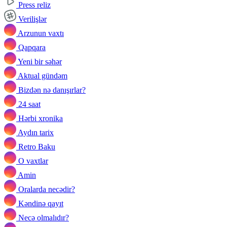
Press reliz
Verilişlər
Arzunun vaxtı
Qapqara
Yeni bir səhər
Aktual gündəm
Bizdən nə danışırlar?
24 saat
Hərbi xronika
Aydın tarix
Retro Baku
O vaxtlar
Amin
Oralarda necədir?
Kəndinə qayıt
Necə olmalıdır?