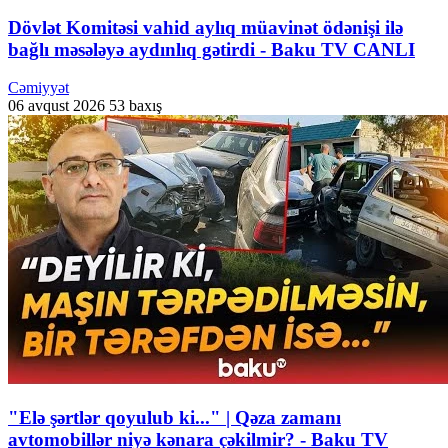
Dövlət Komitəsi vahid aylıq müavinət ödənişi ilə
bağlı məsələyə aydınlıq gətirdi - Baku TV CANLI
Cəmiyyət
06 avqust 2026
53 baxış
"Elə şərtlər qoyulub ki..." | Qəza zamanı
avtomobillər niyə kənara çəkilmir? - Baku TV