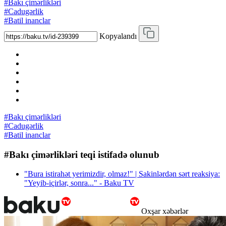
#Bakı çimərlikləri
#Cadugərlik
#Batil inanclar
Kopyalandı
#Bakı çimərlikləri
#Cadugərlik
#Batil inanclar
#Bakı çimərlikləri teqi istifadə olunub
"Bura istirahət yerimizdir, olmaz!" | Sakinlərdən sərt reaksiya:
"Yeyib-içirlər, sonra..." - Baku TV
Oxşar xəbərlər