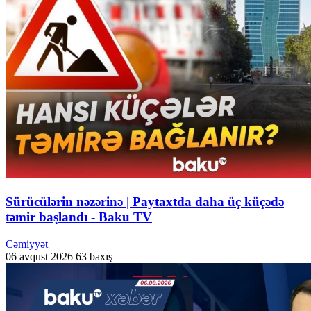
Sürücülərin nəzərinə | Paytaxtda daha üç küçədə
təmir başlandı - Baku TV
Cəmiyyət
06 avqust 2026
63 baxış