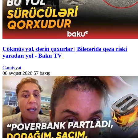
Çökmüş yol, dərin çuxurlar | Biləcəridə qəza riski
yaradan yol - Baku TV
Cəmiyyət
06 avqust 2026
57 baxış