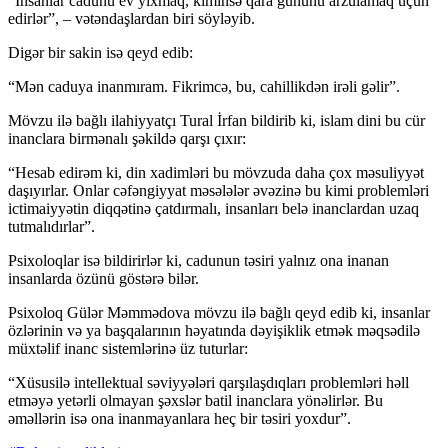
“İnsanlar cadunu ev yıxmaq, kiminsə qara gününü arzulamaq üçün
edirlər”, – vətəndaşlardan biri söyləyib.
Digər bir sakin isə qeyd edib:
“Mən caduya inanmıram. Fikrimcə, bu, cahillikdən irəli gəlir”.
Mövzu ilə bağlı ilahiyyatçı Tural İrfan bildirib ki, islam dini bu cür
inanclara birmənalı şəkildə qarşı çıxır:
“Hesab edirəm ki, din xadimləri bu mövzuda daha çox məsuliyyət
daşıyırlar. Onlar cəfəngiyyat məsələlər əvəzinə bu kimi problemləri
ictimaiyyətin diqqətinə çatdırmalı, insanları belə inanclardan uzaq
tutmalıdırlar”.
Psixoloqlar isə bildirirlər ki, cadunun təsiri yalnız ona inanan
insanlarda özünü göstərə bilər.
Psixoloq Gülər Məmmədova mövzu ilə bağlı qeyd edib ki, insanlar
özlərinin və ya başqalarının həyatında dəyişiklik etmək məqsədilə
müxtəlif inanc sistemlərinə üz tuturlar:
“Xüsusilə intellektual səviyyələri qarşılaşdıqları problemləri həll
etməyə yetərli olmayan şəxslər batil inanclara yönəlirlər. Bu
əməllərin isə ona inanmayanlara heç bir təsiri yoxdur”.