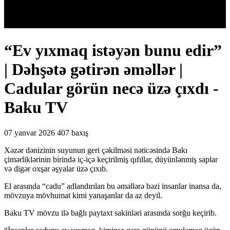
“Ev yıxmaq istəyən bunu edir”
| Dəhşətə gətirən əməllər |
Cadular görün necə üzə çıxdı -
Baku TV
07 yanvar 2026
407 baxış
Xəzər dənizinin suyunun geri çəkilməsi nəticəsində Bakı
çimərliklərinin birində iç-içə keçirilmiş qıfıllar, düyünlənmiş saplar
və digər oxşar əşyalar üzə çıxıb.
El arasında “cadu” adlandırılan bu əməllərə bəzi insanlar inansa da,
mövzuya mövhumat kimi yanaşanlar da az deyil.
Baku TV mövzu ilə bağlı paytaxt sakinləri arasında sorğu keçirib.