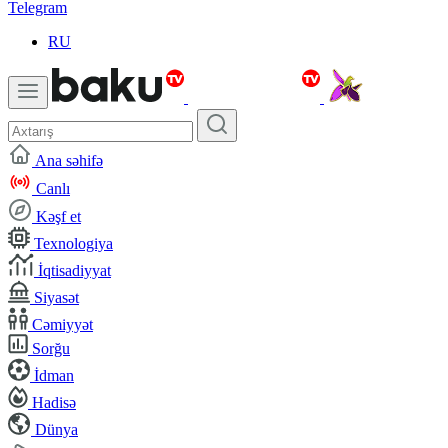
Telegram
RU
Ana səhifə
Canlı
Kəşf et
Texnologiya
İqtisadiyyat
Siyasət
Cəmiyyət
Sorğu
İdman
Hadisə
Dünya