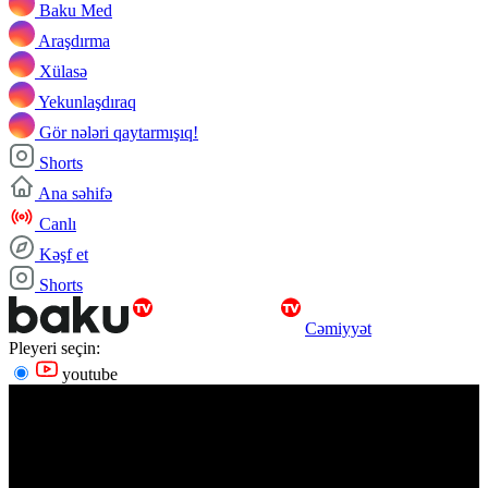
Baku Med
Araşdırma
Xülasə
Yekunlaşdıraq
Gör nələri qaytarmışıq!
Shorts
Ana səhifə
Canlı
Kəşf et
Shorts
Cəmiyyət
Pleyeri seçin:
youtube