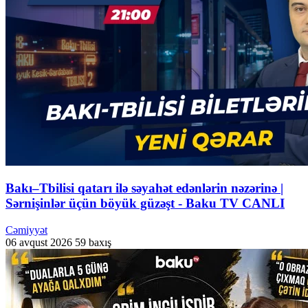
Bakı–Tbilisi qatarı ilə səyahət edənlərin nəzərinə |
Sərnişinlər üçün böyük güzəşt - Baku TV CANLI
Cəmiyyət
06 avqust 2026
59 baxış