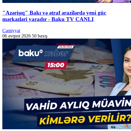
"Azərişıq" Bakı və ətraf ərazilərdə yeni güc
mərkəzləri yaradır - Baku TV CANLI
Cəmiyyət
06 avqust 2026
50 baxış