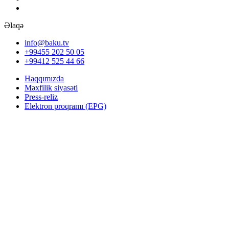
Əlaqə
info@baku.tv
+99455 202 50 05
+99412 525 44 66
Haqqımızda
Məxfilik siyasəti
Press-reliz
Elektron proqramı (EPG)