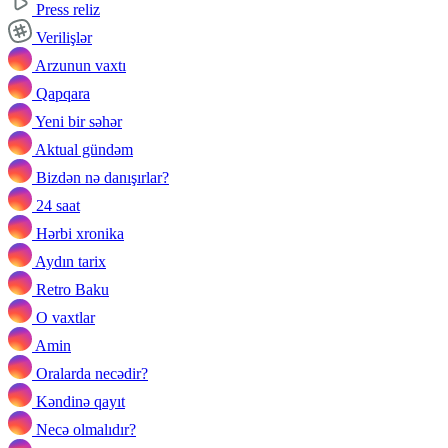
Press reliz
Verilişlər
Arzunun vaxtı
Qapqara
Yeni bir səhər
Aktual gündəm
Bizdən nə danışırlar?
24 saat
Hərbi xronika
Aydın tarix
Retro Baku
O vaxtlar
Amin
Oralarda necədir?
Kəndinə qayıt
Necə olmalıdır?