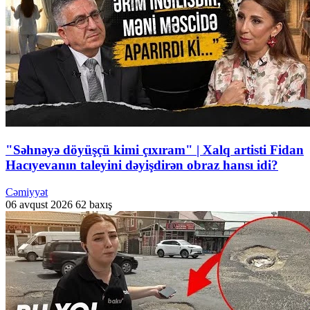
"Səhnəyə döyüşçü kimi çıxıram" | Xalq artisti Fidan
Hacıyevanın taleyini dəyişdirən obraz hansı idi?
Cəmiyyət
06 avqust 2026
62 baxış