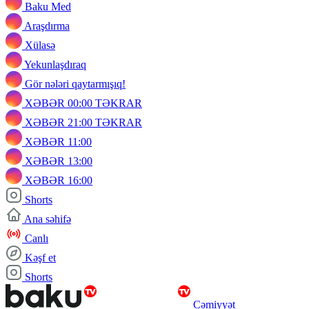
Baku Med
Araşdırma
Xülasə
Yekunlaşdıraq
Gör nələri qaytarmışıq!
XƏBƏR 00:00 TƏKRAR
XƏBƏR 21:00 TƏKRAR
XƏBƏR 11:00
XƏBƏR 13:00
XƏBƏR 16:00
Shorts
Ana səhifə
Canlı
Kəşf et
Shorts
Cəmiyyət