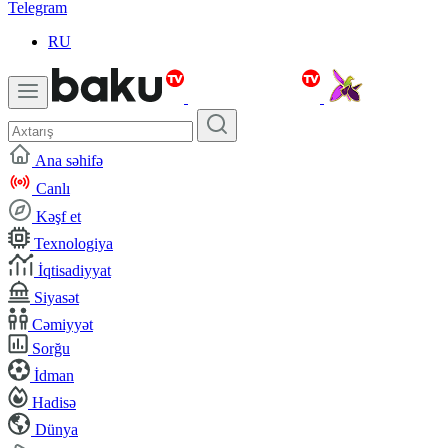
Telegram
RU
Ana səhifə
Canlı
Kəşf et
Texnologiya
İqtisadiyyat
Siyasət
Cəmiyyət
Sorğu
İdman
Hadisə
Dünya