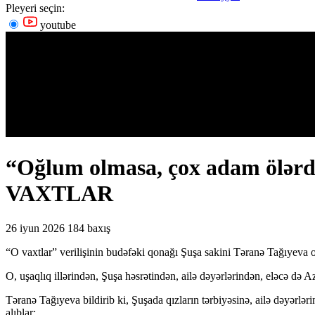
Pleyeri seçin:
youtube
“Oğlum olmasa, çox adam ölərdi”
VAXTLAR
26 iyun 2026
184 baxış
“O vaxtlar” verilişinin budəfəki qonağı Şuşa sakini Təranə Tağıyeva 
O, uşaqlıq illərindən, Şuşa həsrətindən, ailə dəyərlərindən, eləcə də
Təranə Tağıyeva bildirib ki, Şuşada qızların tərbiyəsinə, ailə dəyərləri
alıblar: