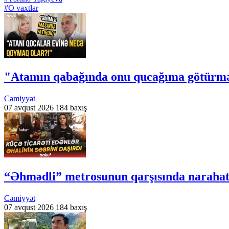
#O vaxtlar
"Atamın qabağında onu qucağıma götürmə
Cəmiyyət
07 avqust 2026
184 baxış
“Əhmədli” metrosunun qarşısında narahatlı
Cəmiyyət
07 avqust 2026
184 baxış