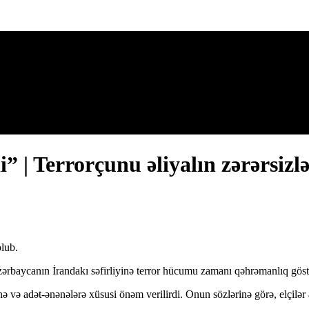
 | Terrorçunu əliyalın zərərsizl
olub.
 Azərbaycanın İrandakı səfirliyinə terror hücumu zamanı qəhrəmanlıq gös
nə və adət-ənənələrə xüsusi önəm verilirdi. Onun sözlərinə görə, elçilər 