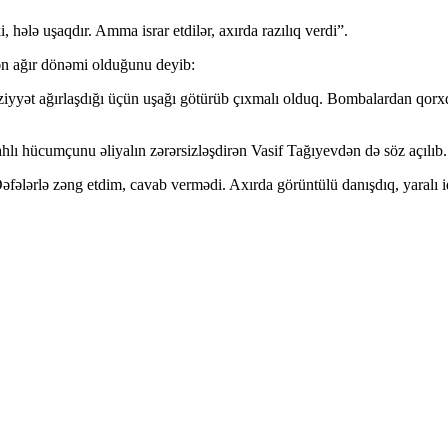
, hələ uşaqdır. Amma israr etdilər, axırda razılıq verdi”.
 ən ağır dönəmi olduğunu deyib:
ziyyət ağırlaşdığı üçün uşağı götürüb çıxmalı olduq. Bombalardan qorxd
hlı hücumçunu əliyalın zərərsizləşdirən Vasif Tağıyevdən də söz açılıb.
əfələrlə zəng etdim, cavab vermədi. Axırda görüntülü danışdıq, yaralı