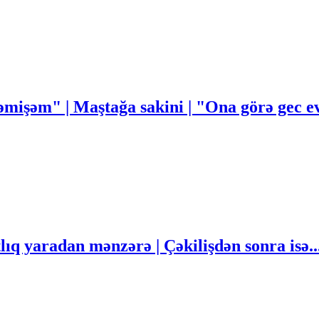
mişəm" | Maştağa sakini | "Ona görə gec
q yaradan mənzərə | Çəkilişdən sonra isə..