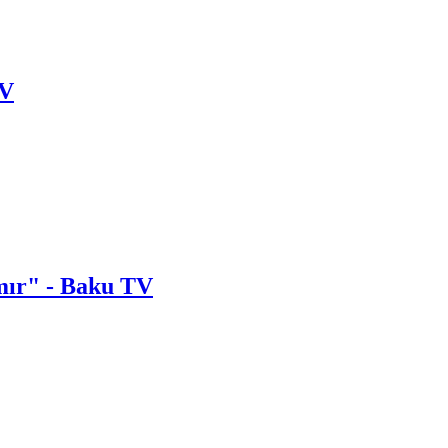
TV
lmır" - Baku TV