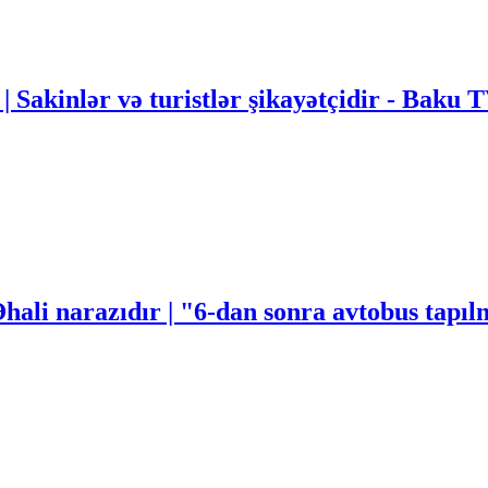
 | Sakinlər və turistlər şikayətçidir - Baku 
Əhali narazıdır | "6-dan sonra avtobus tapı