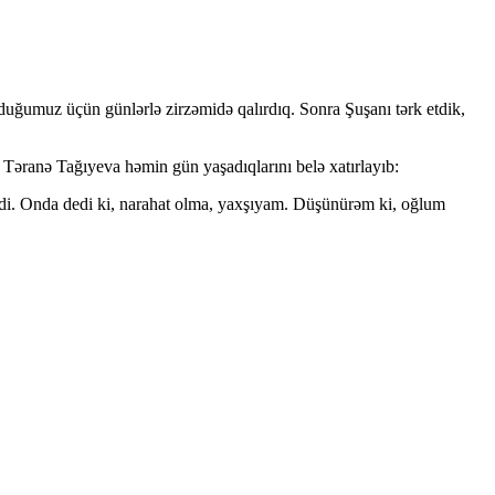
uğumuz üçün günlərlə zirzəmidə qalırdıq. Sonra Şuşanı tərk etdik,
 Təranə Tağıyeva həmin gün yaşadıqlarını belə xatırlayıb:
 idi. Onda dedi ki, narahat olma, yaxşıyam. Düşünürəm ki, oğlum