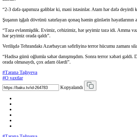
“2-3 dəfə qapımıza gəliblər ki, məni istəsinlər. Atam hər dəfə deyirdi ki
Şuşanın işğalı dövrünü xatırlayan qonaq həmin günlərin həyatlarının
“Təzə evlənmişdik. Evimiz, cehizimiz, hər şeyimiz təzə idi. Amma və
hər şeyimiz orada qaldı”.
Verilişdə Tehrandakı Azərbaycan səfirliyinə terror hücumu zamanı sila
“Hadisə günü oğlumla səhər danışmışdım. Sonra terror xəbəri gəldi. D
orada olmasaydı, çox adam ölərdi”.
#Təranə Tağıyeva
#O vaxtlar
Kopyalandı
#Təranə Tağıyeva