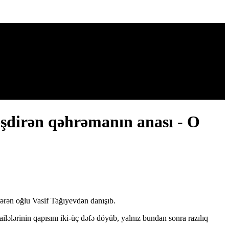
əşdirən qəhrəmanın anası - O
tərən oğlu Vasif Tağıyevdən danışıb.
ailələrinin qapısını iki-üç dəfə döyüb, yalnız bundan sonra razılıq