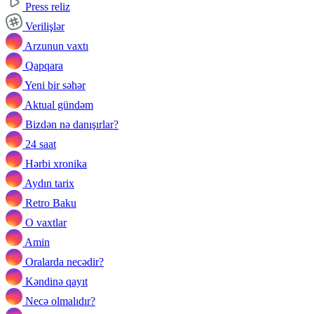
Press reliz
Verilişlər
Arzunun vaxtı
Qapqara
Yeni bir səhər
Aktual gündəm
Bizdən nə danışırlar?
24 saat
Hərbi xronika
Aydın tarix
Retro Baku
O vaxtlar
Amin
Oralarda necədir?
Kəndinə qayıt
Necə olmalıdır?