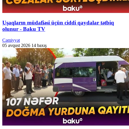
Uşaqların müdafiəsi üçün ciddi qaydalar tətbiq
olunur - Baku TV
Cəmiyyət
05 avqust 2026
14 baxış