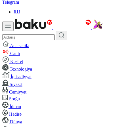
Telegram
RU
Ana səhifə
Canlı
Kəşf et
Texnologiya
İqtisadiyyat
Siyasət
Cəmiyyət
Sorğu
İdman
Hadisə
Dünya