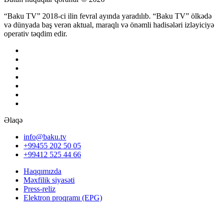
“Baku TV” 2018-ci ilin fevral ayında yaradılıb. “Baku TV” ölkədə
və dünyada baş verən aktual, maraqlı və önəmli hadisələri izləyiciyə
operativ təqdim edir.
Əlaqə
info@baku.tv
+99455 202 50 05
+99412 525 44 66
Haqqımızda
Məxfilik siyasəti
Press-reliz
Elektron proqramı (EPG)