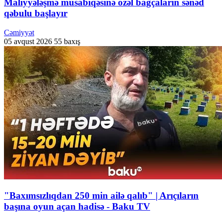
Maliyyələşmə müsabiqəsinə özəl bağçaların sənəd
qəbulu başlayır
Cəmiyyət
05 avqust 2026
55 baxış
"Baxımsızlıqdan 250 min ailə qalıb" | Arıçıların
başına oyun açan hadisə - Baku TV