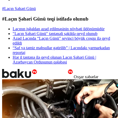
#Laçın Şəhəri Günü
#Laçın Şəhəri Günü teqi istifadə olunub
Laçının işğaldan azad edilməsinin növbəti ildönümüdür
"Laçın Şəhəri Günü" təntənəli şəkildə qeyd olunub
Azad Laçında “Laçın Günü” sevinci böyük coşqu ilə qeyd
edildi
“Saf və təmiz məhsullar gətirilib” | Laçındakı yarmarkadan
reportaj
Hər il təntənə ilə qeyd olunan Laçın Şəhəri Günü |
Azərbaycan Ordusunun qələbəsi
Oxşar xəbərlər