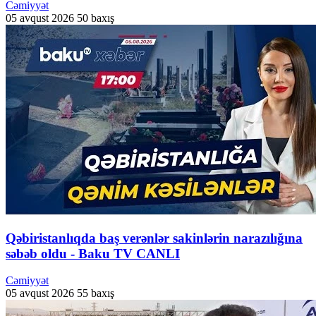
Cəmiyyət
05 avqust 2026
50 baxış
Qəbiristanlıqda baş verənlər sakinlərin narazılığına
səbəb oldu - Baku TV CANLI
Cəmiyyət
05 avqust 2026
55 baxış