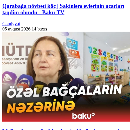
Qarabağa növbəti köç | Sakinlərə evlərinin açarları
təqdim olundu - Baku TV
Cəmiyyət
05 avqust 2026
14 baxış