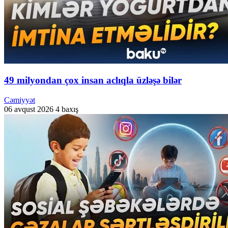
49 milyondan çox insan aclıqla üzləşə bilər
Cəmiyyət
06 avqust 2026
4 baxış