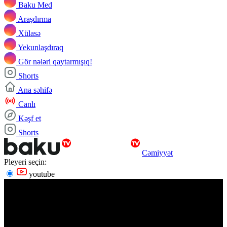
Baku Med
Araşdırma
Xülasə
Yekunlaşdıraq
Gör nələri qaytarmışıq!
Shorts
Ana səhifə
Canlı
Kəşf et
Shorts
Cəmiyyət
Pleyeri seçin:
youtube