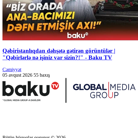
Qəbiristanlıqdan dəhşətə gətirən görüntülər |
"Qəbirlərlə nə işiniz var sizin?!" - Baku TV
Cəmiyyət
05 avqust 2026
55 baxış
Bütün hüquqlar qorunur © 2026