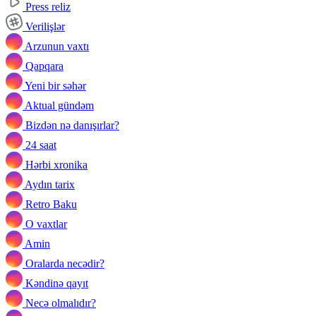
Press reliz
Verilişlər
Arzunun vaxtı
Qapqara
Yeni bir səhər
Aktual gündəm
Bizdən nə danışırlar?
24 saat
Hərbi xronika
Aydın tarix
Retro Baku
O vaxtlar
Amin
Oralarda necədir?
Kəndinə qayıt
Necə olmalıdır?