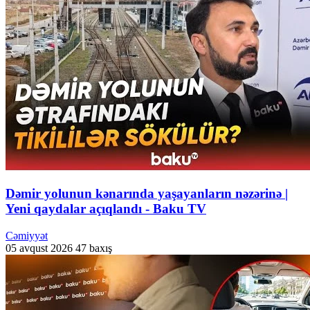
Dəmir yolunun kənarında yaşayanların nəzərinə |
Yeni qaydalar açıqlandı - Baku TV
Cəmiyyət
05 avqust 2026
47 baxış