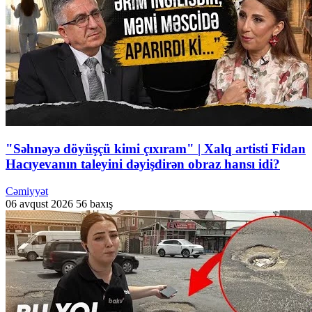
"Səhnəyə döyüşçü kimi çıxıram" | Xalq artisti Fidan
Hacıyevanın taleyini dəyişdirən obraz hansı idi?
Cəmiyyət
06 avqust 2026
56 baxış