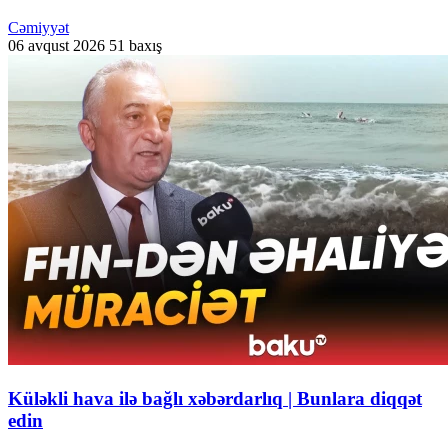
Cəmiyyət
06 avqust 2026
51 baxış
Küləkli hava ilə bağlı xəbərdarlıq | Bunlara diqqət
edin