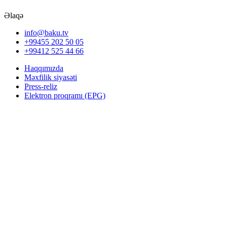
Əlaqə
info@baku.tv
+99455 202 50 05
+99412 525 44 66
Haqqımızda
Məxfilik siyasəti
Press-reliz
Elektron proqramı (EPG)