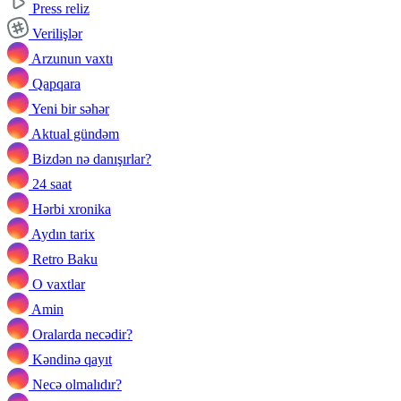
Press reliz
Verilişlər
Arzunun vaxtı
Qapqara
Yeni bir səhər
Aktual gündəm
Bizdən nə danışırlar?
24 saat
Hərbi xronika
Aydın tarix
Retro Baku
O vaxtlar
Amin
Oralarda necədir?
Kəndinə qayıt
Necə olmalıdır?