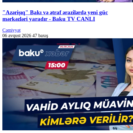
"Azərişıq" Bakı və ətraf ərazilərdə yeni güc
mərkəzləri yaradır - Baku TV CANLI
Cəmiyyət
06 avqust 2026
47 baxış