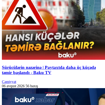
Sürücülərin nəzərinə | Paytaxtda daha üç küçədə
təmir başlandı - Baku TV
Cəmiyyət
06 avqust 2026
56 baxış