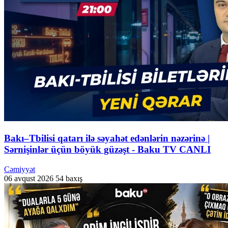
Bakı–Tbilisi qatarı ilə səyahət edənlərin nəzərinə |
Sərnişinlər üçün böyük güzəşt - Baku TV CANLI
Cəmiyyət
06 avqust 2026
54 baxış