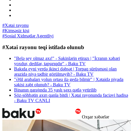
#Xətai rayonu
#Kimsəsiz kişi
#Sosial Xidmətlər Agentliyi
#Xətai rayonu teqi istifadə olunub
"Belə şey olmaz axı!" - Sakinlərin etirazı | "İcranın xəbəri
yoxdur, dedilər, tapşırıqdır" - Baku TV
Bakıda eyni yerdə ikinci dəhşət | Torpaq sürüşməsi olan
ərazidə niyə tədbir görülməyib? - Baku TV
"Əlil arabaları yolun ortası ilə gedə bilmir" | Xətaidə piyada
səkisi zəbt olunub? - Baku TV
Binanın qarajında 35 yaşlı şəxs qətlə yetirilib
Söz-söhbətin axırı qanla bitdi | Xətai rayonunda faciəvi hadisə
- Baku TV CANLI
Oxşar xəbərlər