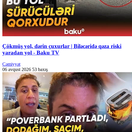
Çökmüş yol, dərin çuxurlar | Biləcəridə qəza riski
yaradan yol - Baku TV
Cəmiyyət
06 avqust 2026
53 baxış