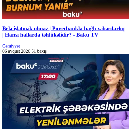
Belə işlətmək olmaz | Poverbankla bağlı xəbərdarlıq
| Hansı hallarda təhlükəlidir? - Baku TV
Cəmiyyət
06 avqust 2026
51 baxış