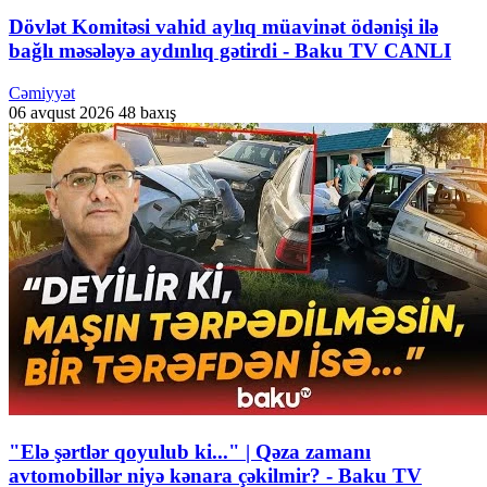
Dövlət Komitəsi vahid aylıq müavinət ödənişi ilə
bağlı məsələyə aydınlıq gətirdi - Baku TV CANLI
Cəmiyyət
06 avqust 2026
48 baxış
"Elə şərtlər qoyulub ki..." | Qəza zamanı
avtomobillər niyə kənara çəkilmir? - Baku TV