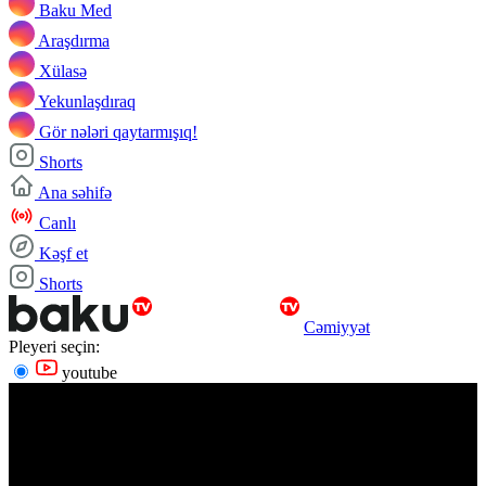
Baku Med
Araşdırma
Xülasə
Yekunlaşdıraq
Gör nələri qaytarmışıq!
Shorts
Ana səhifə
Canlı
Kəşf et
Shorts
Cəmiyyət
Pleyeri seçin:
youtube