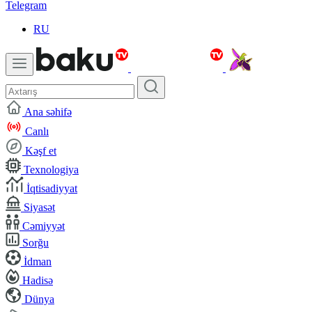
Telegram
RU
Ana səhifə
Canlı
Kəşf et
Texnologiya
İqtisadiyyat
Siyasət
Cəmiyyət
Sorğu
İdman
Hadisə
Dünya