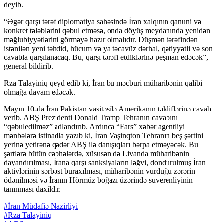
deyib.
“Əgər qarşı tərəf diplomatiya sahəsində İran xalqının qanuni və
konkret tələblərini qəbul etməsə, onda döyüş meydanında yenidən
məğlubiyyətlərini görməyə hazır olmalıdır. Düşmən tərəfindən
istənilən yeni təhdid, hücum və ya təcavüz dərhal, qətiyyətli və son
cavabla qarşılanacaq. Bu, qarşı tərəfi etdiklərinə peşman edəcək”, –
general bildirib.
Rza Talayiniq qeyd edib ki, İran bu məcburi müharibənin qalibi
olmağa davam edəcək.
Mayın 10-da İran Pakistan vasitəsilə Amerikanın təkliflərinə cavab
verib. ABŞ Prezidenti Donald Tramp Tehranın cavabını
“qəbuledilməz” adlandırıb. Ardınca “Fars” xəbər agentliyi
mənbələrə istinadla yazıb ki, İran Vaşinqton Tehranın beş şərtini
yerinə yetirənə qədər ABŞ ilə danışıqları bərpa etməyəcək. Bu
şərtlərə bütün cəbhələrdə, xüsusən də Livanda müharibənin
dayandırılması, İrana qarşı sanksiyaların ləğvi, dondurulmuş İran
aktivlərinin sərbəst buraxılması, müharibənin vurduğu zərərin
ödənilməsi və İranın Hörmüz boğazı üzərində suverenliyinin
tanınması daxildir.
#İran Müdafiə Nazirliyi
#Rza Talayiniq