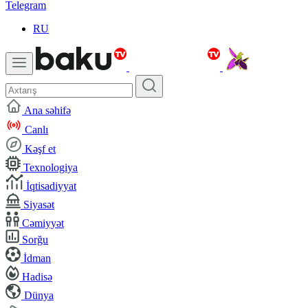
Telegram
RU
Ana səhifə
Canlı
Kəşf et
Texnologiya
İqtisadiyyat
Siyasət
Cəmiyyət
Sorğu
İdman
Hadisə
Dünya