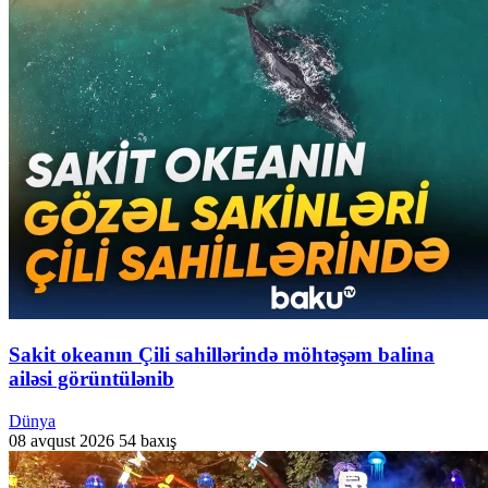
Sakit okeanın Çili sahillərində möhtəşəm balina
ailəsi görüntülənib
Dünya
08 avqust 2026
54 baxış