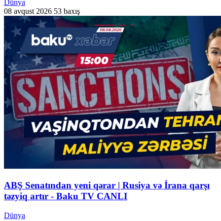
Dünya
08 avqust 2026
53 baxış
ABŞ Senatından yeni qərar | Rusiya və İrana qarşı
təzyiq artır - Baku TV CANLI
Dünya