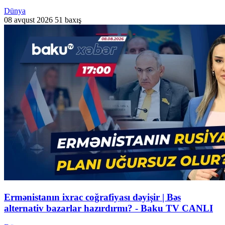
Dünya
08 avqust 2026
51 baxış
Ermənistanın ixrac coğrafiyası dəyişir | Bəs
alternativ bazarlar hazırdırmı? - Baku TV CANLI