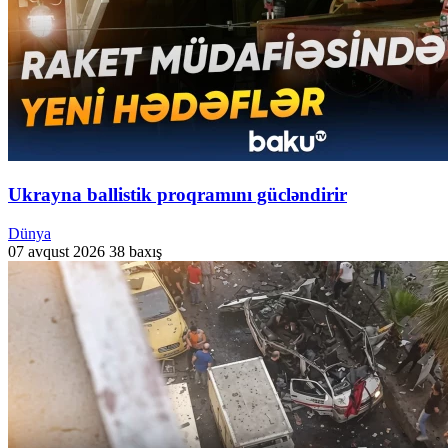
Ukrayna ballistik proqramını gücləndirir
Dünya
07 avqust 2026
38 baxış