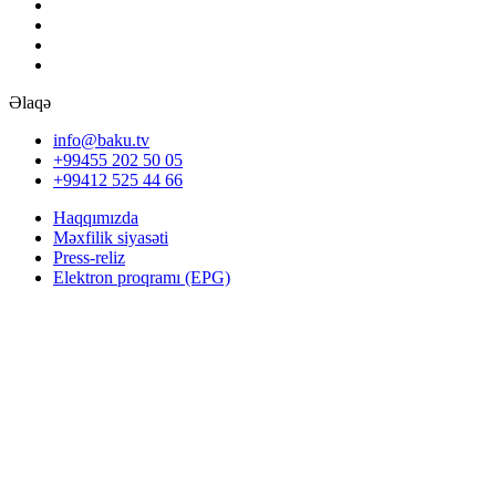
Əlaqə
info@baku.tv
+99455 202 50 05
+99412 525 44 66
Haqqımızda
Məxfilik siyasəti
Press-reliz
Elektron proqramı (EPG)