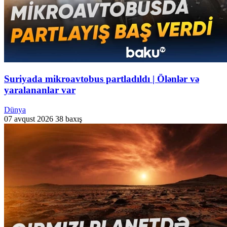
Suriyada mikroavtobus partladıldı | Ölənlər və
yaralananlar var
Dünya
07 avqust 2026
38 baxış