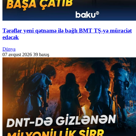
Tərəflər yeni qətnamə ilə bağlı BMT TŞ-yə müraciət
edəcək
Dünya
07 avqust 2026
39 baxış