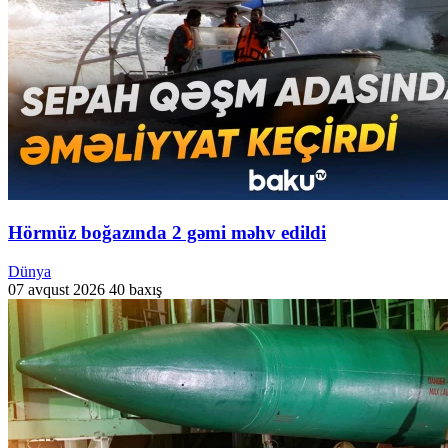
Hörmüz boğazında 2 gəmi məhv edildi
Dünya
07 avqust 2026
40 baxış