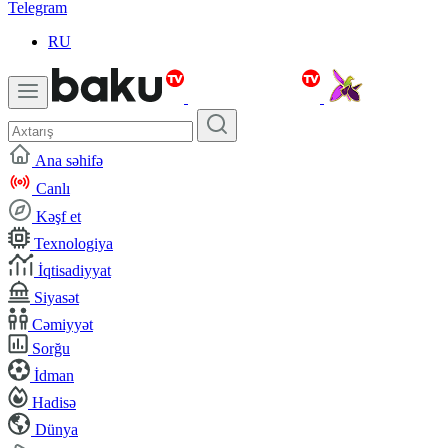
Telegram
RU
Ana səhifə
Canlı
Kəşf et
Texnologiya
İqtisadiyyat
Siyasət
Cəmiyyət
Sorğu
İdman
Hadisə
Dünya