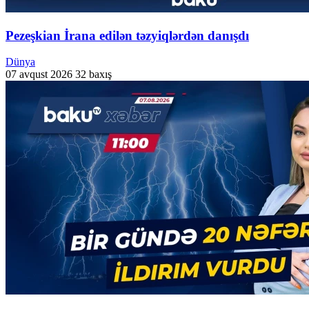
Pezeşkian İrana edilən təzyiqlərdən danışdı
Dünya
07 avqust 2026
32 baxış