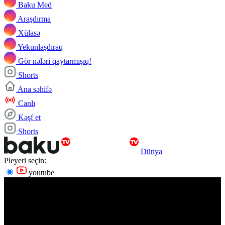
Baku Med
Araşdırma
Xülasə
Yekunlaşdıraq
Gör nələri qaytarmışıq!
Shorts
Ana səhifə
Canlı
Kəşf et
Shorts
Dünya
Pleyeri seçin:
youtube