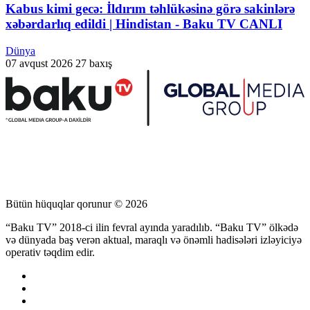
Kabus kimi gecə: İldırım təhlükəsinə görə sakinlərə
xəbərdarlıq edildi | Hindistan - Baku TV CANLI
Dünya
07 avqust 2026
27 baxış
Bütün hüquqlar qorunur © 2026
“Baku TV” 2018-ci ilin fevral ayında yaradılıb. “Baku TV” ölkədə
və dünyada baş verən aktual, maraqlı və önəmli hadisələri izləyiciyə
operativ təqdim edir.