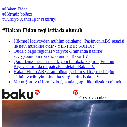
#Hakan Fidan
#Hörmüz boğazı
#Türkiyə Xarici İşlər Nazirliyi
#Hakan Fidan teqi istifadə olunub
Hikmət Hacıyevdən mühüm açıqlama | Paşinyan ABŞ rəsmisi
ilə nəyi müzakirə etdi? - YENİ BİR SƏHƏR
Qüdslə bağlı regional vəziyyət Əmmanda nazirlər
səviyyəsində müzakirə olunub - Baku TV
Qara dəniz məsələsi Türkiyəni hərəkətə keçirdi | Fidanın
Kiyev səfərində diqqətçəkən detal - Baku TV
Hakan Fidan ABŞ-İran münaqişəsinin sakitləşməsi üçün
sülhün vacibliyini bir daha vurğuladı - Baku TV
Yaxın Şərq və Hörmüz boğazında gərginlik müzakirə olundu
Oxşar xəbərlər