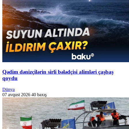
Qədim dənizçilərin sirli bələdçisi alimləri çaşbaş
qoydu
Dünya
07 avqust 2026
40 baxış