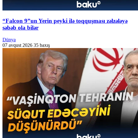
“Falcon 9”un Yerin peyki ilə toqquşması zəlzələyə
səbəb ola bilər
Dünya
07 avqust 2026
35 baxış