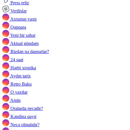
Press reliz
Verilişlər
Arzunun vaxtı
Qapqara
Yeni bir səhər
Aktual gündəm
Bizdən nə danışırlar?
24 saat
Hərbi xronika
Aydın tarix
Retro Baku
O vaxtlar
Amin
Oralarda necədir?
Kəndinə qayıt
Necə olmalıdır?