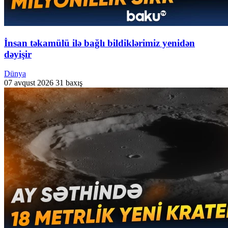
İnsan təkamülü ilə bağlı bildiklərimiz yenidən
dəyişir
Dünya
07 avqust 2026
31 baxış