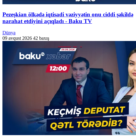
Pezeşkian ölkədə iqtisadi vəziyyətin onu ciddi şəkildə
narahat etdiyini açıqladı - Baku TV
Dünya
09 avqust 2026
42 baxış