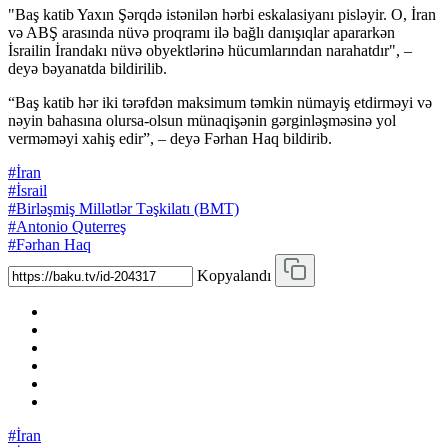
"Baş katib Yaxın Şərqdə istənilən hərbi eskalasiyanı pisləyir. O, İran
və ABŞ arasında nüvə proqramı ilə bağlı danışıqlar apararkən
İsrailin İrandakı nüvə obyektlərinə hücumlarından narahatdır", –
deyə bəyanatda bildirilib.
“Baş katib hər iki tərəfdən maksimum təmkin nümayiş etdirməyi və
nəyin bahasına olursa-olsun münaqişənin gərginləşməsinə yol
verməməyi xahiş edir”, – deyə Fərhan Haq bildirib.
#İran
#İsrail
#Birləşmiş Millətlər Təşkilatı (BMT)
#Antonio Quterreş
#Fərhan Haq
Kopyalandı
#İran