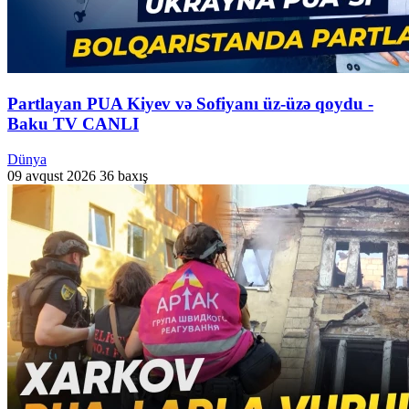
Partlayan PUA Kiyev və Sofiyanı üz-üzə qoydu -
Baku TV CANLI
Dünya
09 avqust 2026
36 baxış