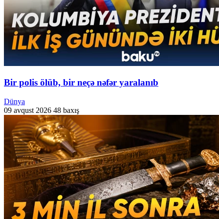
Bir polis ölüb, bir neçə nəfər yaralanıb
Dünya
09 avqust 2026
48 baxış