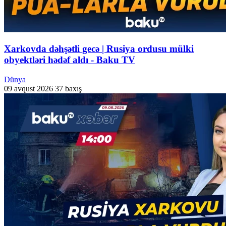
Xarkovda dəhşətli gecə | Rusiya ordusu mülki
obyektləri hədəf aldı - Baku TV
Dünya
09 avqust 2026
37 baxış