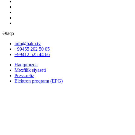
Əlaqə
info@baku.tv
+99455 202 50 05
+99412 525 44 66
Haqqımızda
Məxfilik siyasəti
Press-reliz
Elektron proqramı (EPG)