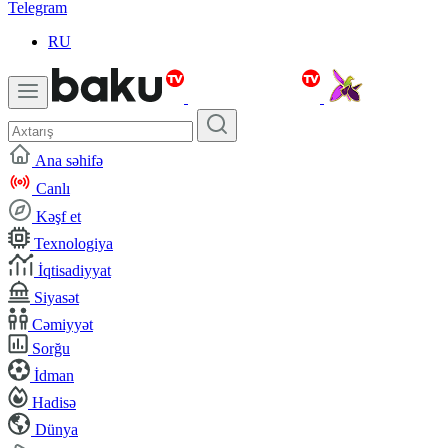
Telegram
RU
Ana səhifə
Canlı
Kəşf et
Texnologiya
İqtisadiyyat
Siyasət
Cəmiyyət
Sorğu
İdman
Hadisə
Dünya