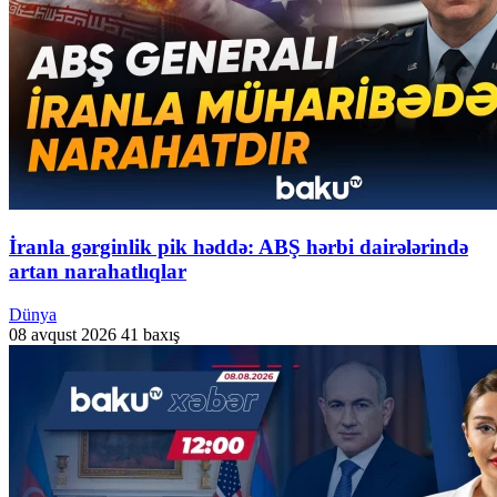
İranla gərginlik pik həddə: ABŞ hərbi dairələrində
artan narahatlıqlar
Dünya
08 avqust 2026
41 baxış