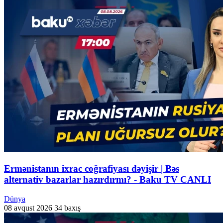
Ermənistanın ixrac coğrafiyası dəyişir | Bəs
alternativ bazarlar hazırdırmı? - Baku TV CANLI
Dünya
08 avqust 2026
34 baxış