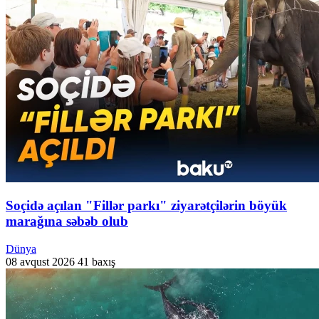
Soçidə açılan "Fillər parkı" ziyarətçilərin böyük
marağına səbəb olub
Dünya
08 avqust 2026
41 baxış