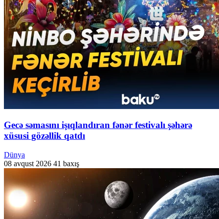
Gecə səmasını işıqlandıran fənər festivalı şəhərə
xüsusi gözəllik qatdı
Dünya
08 avqust 2026
41 baxış