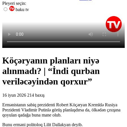
Pleyeri seçin:
baku tv
Köçəryanın planları niyə
alınmadı? | “İndi qurban
veriləcəyindən qorxur”
16 iyun 2026
214 baxış
Ermənistanın sabiq prezidenti Robert Köçəryan Kremldə Rusiya
Prezidenti Vladimir Putinlə görüş planlaşdırsa da, ölkədən çıxışına
qoyulan qadağa buna mane olub.
Bunu erməni politoloq Lilit Dallakyan deyib.