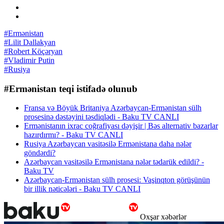
#Ermənistan
#Lilit Dallakyan
#Robert Köçəryan
#Vladimir Putin
#Rusiya
#Ermənistan teqi istifadə olunub
Fransa və Böyük Britaniya Azərbaycan-Ermənistan sülh
prosesinə dəstəyini təsdiqlədi - Baku TV CANLI
Ermənistanın ixrac coğrafiyası dəyişir | Bəs alternativ bazarlar
hazırdırmı? - Baku TV CANLI
Rusiya Azərbaycan vasitəsilə Ermənistana daha nələr
göndərdi?
Azərbaycan vasitəsilə Ermənistana nələr tədarük edildi? -
Baku TV
Azərbaycan-Ermənistan sülh prosesi: Vaşinqton görüşünün
bir illik nəticələri - Baku TV CANLI
Oxşar xəbərlər