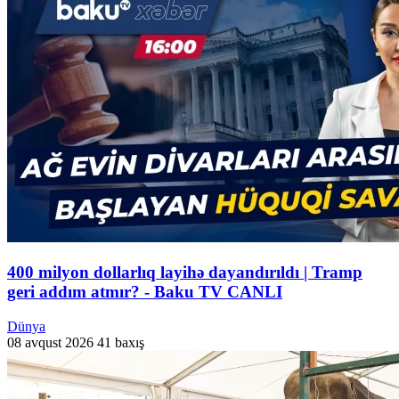
400 milyon dollarlıq layihə dayandırıldı | Tramp
geri addım atmır? - Baku TV CANLI
Dünya
08 avqust 2026
41 baxış