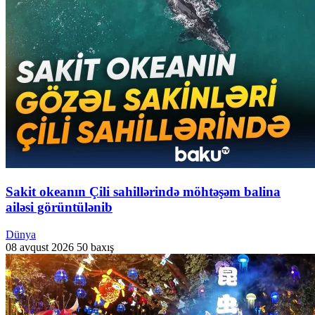
Sakit okeanın Çili sahillərində möhtəşəm balina
ailəsi görüntülənib
Dünya
08 avqust 2026
50 baxış