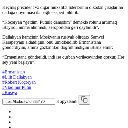
Keçmiş prezident və digər müxalifət liderlərinin ölkədən çıxışlarına
qadağa qoyulması ilə bağlı ekspert bildirib:
“Köçəryan “getdim, Putinlə danışdım” deməklə rolunu artırmaq
istəyirdi, amma alınmadı, aeroportdan geri qaytarıldı”.
Dallakyan həmçinin Moskvanın rusiyalı olirqarx Samvel
Karapetyanı aldatdığını, onu ümidləndirib Ermənistana
göndərdiyini, amma gözləntiləri doğrultmadığını istisna etmir:
“Ermənistana göndərildi, indi isə qurban veriləcəyindən qorxur. Hər
şey yeni başlayır”.
#Ermənistan
#Lilit Dallakyan
#Robert Köçəryan
#Vladimir Putin
#Rusiya
Kopyalandı