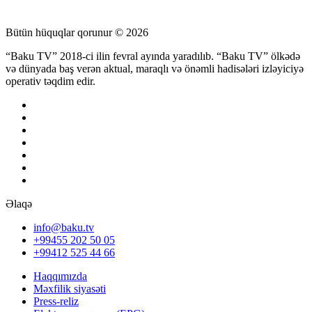
Bütün hüquqlar qorunur © 2026
“Baku TV” 2018-ci ilin fevral ayında yaradılıb. “Baku TV” ölkədə
və dünyada baş verən aktual, maraqlı və önəmli hadisələri izləyiciyə
operativ təqdim edir.
Əlaqə
info@baku.tv
+99455 202 50 05
+99412 525 44 66
Haqqımızda
Məxfilik siyasəti
Press-reliz