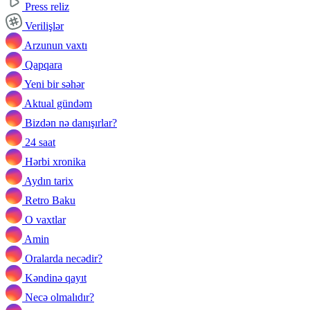
Press reliz
Verilişlər
Arzunun vaxtı
Qapqara
Yeni bir səhər
Aktual gündəm
Bizdən nə danışırlar?
24 saat
Hərbi xronika
Aydın tarix
Retro Baku
O vaxtlar
Amin
Oralarda necədir?
Kəndinə qayıt
Necə olmalıdır?