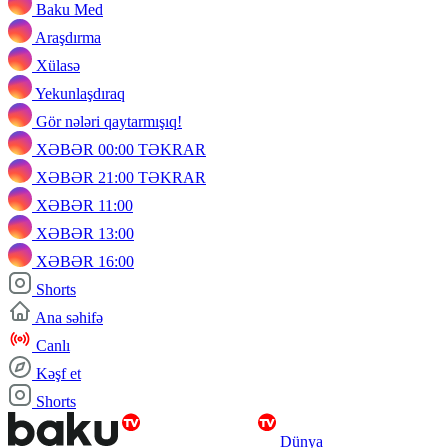
Baku Med
Araşdırma
Xülasə
Yekunlaşdıraq
Gör nələri qaytarmışıq!
XƏBƏR 00:00 TƏKRAR
XƏBƏR 21:00 TƏKRAR
XƏBƏR 11:00
XƏBƏR 13:00
XƏBƏR 16:00
Shorts
Ana səhifə
Canlı
Kəşf et
Shorts
Dünya