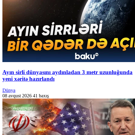
Ayın sirli dünyasını aydınladan 3 metr uzunluğunda
yeni xəritə hazırlandı
Dünya
08 avqust 2026
41 baxış