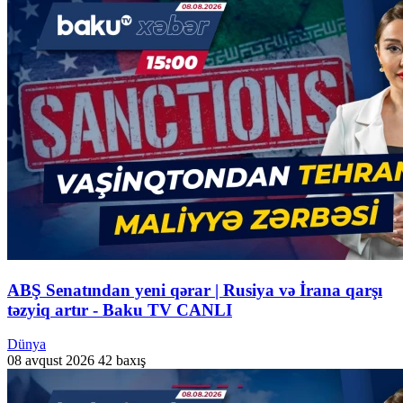
ABŞ Senatından yeni qərar | Rusiya və İrana qarşı
təzyiq artır - Baku TV CANLI
Dünya
08 avqust 2026
42 baxış