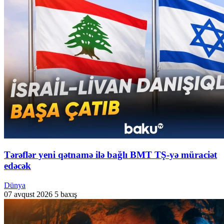
Tərəflər yeni qətnamə ilə bağlı BMT TŞ-yə müraciət
edəcək
Dünya
07 avqust 2026
5 baxış