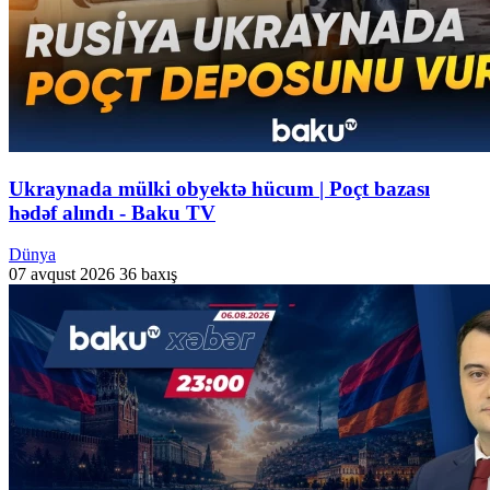
Ukraynada mülki obyektə hücum | Poçt bazası
hədəf alındı - Baku TV
Dünya
07 avqust 2026
36 baxış