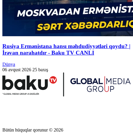
Rusiya Ermənistana hansı məhdudiyyətləri qoydu? |
İrəvan narahatdır - Baku TV CANLI
Dünya
06 avqust 2026
25 baxış
Bütün hüquqlar qorunur © 2026