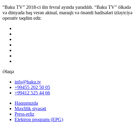
“Baku TV” 2018-ci ilin fevral ayında yaradılıb. “Baku TV” ölkədə
və dünyada baş verən aktual, maraqlı və önəmli hadisələri izləyiciyə
operativ təqdim edir.
Əlaqə
info@baku.tv
+99455 202 50 05
+99412 525 44 66
Haqqımızda
Məxfilik siyasəti
Press-reliz
Elektron proqramı (EPG)