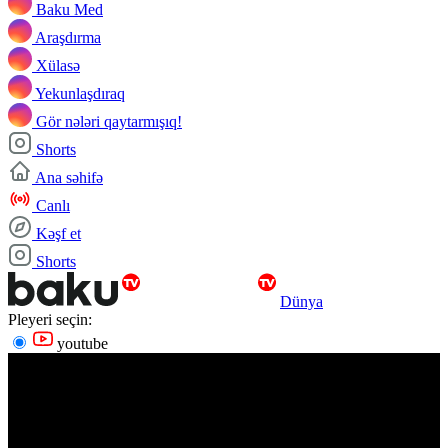
Baku Med
Araşdırma
Xülasə
Yekunlaşdıraq
Gör nələri qaytarmışıq!
Shorts
Ana səhifə
Canlı
Kəşf et
Shorts
Dünya
Pleyeri seçin:
youtube