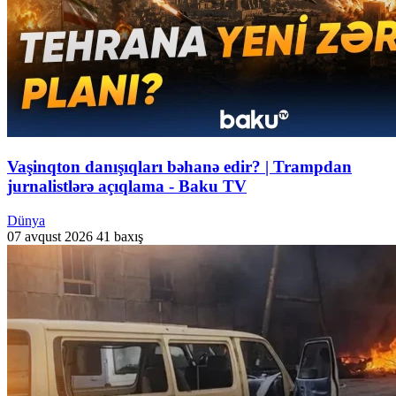
Vaşinqton danışıqları bəhanə edir? | Trampdan
jurnalistlərə açıqlama - Baku TV
Dünya
07 avqust 2026
41 baxış