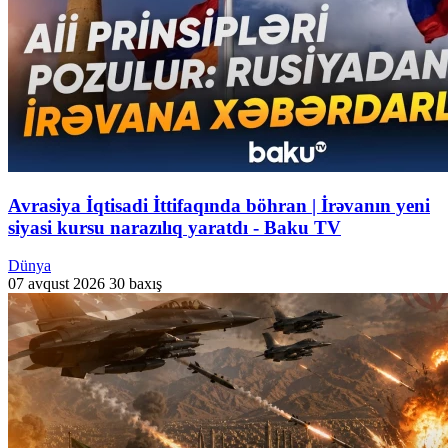
Avrasiya İqtisadi İttifaqında böhran | İrəvanın yeni
siyasi kursu narazılıq yaratdı - Baku TV
Dünya
07 avqust 2026
30 baxış