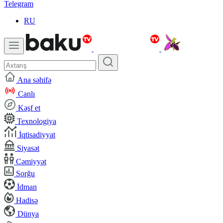
Telegram
RU
Ana səhifə
Canlı
Kəşf et
Texnologiya
İqtisadiyyat
Siyasət
Cəmiyyət
Sorğu
İdman
Hadisə
Dünya