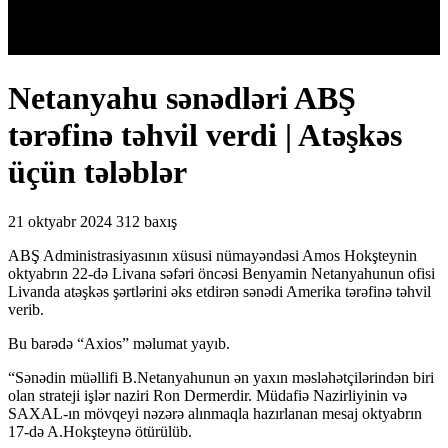
Netanyahu sənədləri ABŞ
tərəfinə təhvil verdi | Atəşkəs
üçün tələblər
21 oktyabr 2024
312 baxış
ABŞ Administrasiyasının xüsusi nümayəndəsi Amos Hokşteynin
oktyabrın 22-də Livana səfəri öncəsi Benyamin Netanyahunun ofisi
Livanda atəşkəs şərtlərini əks etdirən sənədi Amerika tərəfinə təhvil
verib.
Bu barədə “Axios” məlumat yayıb.
“Sənədin müəllifi B.Netanyahunun ən yaxın məsləhətçilərindən biri
olan strateji işlər naziri Ron Dermerdir. Müdafiə Nazirliyinin və
SAXAL-ın mövqeyi nəzərə alınmaqla hazırlanan mesaj oktyabrın
17-də A.Hokşteynə ötürülüb.