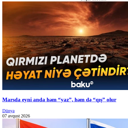
Marsda eyni anda həm “yaz”, həm də “qış” olur
Dünya
07 avqust 2026