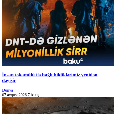
İnsan təkamülü ilə bağlı bildiklərimiz yenidən
dəyişir
Dünya
07 avqust 2026
7 baxış