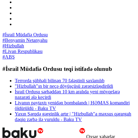
#İsrail Müdafiə Ordusu
#Benyamin Netanyahu
#Hizbullah
#Livan Respublikası
#ABŞ
#İsrail Müdafiə Ordusu teqi istifadə olunub
Terrorda şübhəli bilinən 70 fələstinli saxlanılıb
"Hizbullah"ın bir neçə döyüşçüsü zərərsizləşdirildi
İsrail Ordusu sərhəddən 10 km aralıda yeni mövqelərə
nəzarəti ələ keçirdi
Livanın paytaxtı yenidən bombalandı | HƏMAS komandiri
öldürüldü - Baku TV
Yaxın Şərqdə gərginlik artır | "Hizbullah"a məxsus qərargah
dəqiq zərbə ilə vuruldu - Baku TV
Oxşar xəbərlər