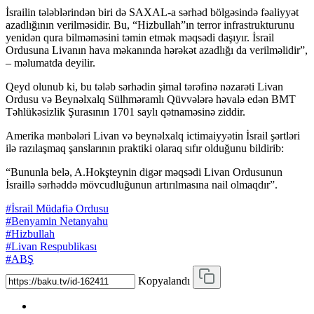
İsrailin tələblərindən biri də SAXAL-a sərhəd bölgəsində fəaliyyət
azadlığının verilməsidir. Bu, “Hizbullah”ın terror infrastrukturunu
yenidən qura bilməməsini təmin etmək məqsədi daşıyır. İsrail
Ordusuna Livanın hava məkanında hərəkət azadlığı da verilməlidir”,
– məlumatda deyilir.
Qeyd olunub ki, bu tələb sərhədin şimal tərəfinə nəzarəti Livan
Ordusu və Beynəlxalq Sülhməramlı Qüvvələrə həvalə edən BMT
Təhlükəsizlik Şurasının 1701 saylı qətnaməsinə ziddir.
Amerika mənbələri Livan və beynəlxalq ictimaiyyətin İsrail şərtləri
ilə razılaşmaq şanslarının praktiki olaraq sıfır olduğunu bildirib:
“Bununla belə, A.Hokşteynin digər məqsədi Livan Ordusunun
İsraillə sərhəddə mövcudluğunun artırılmasına nail olmaqdır”.
#İsrail Müdafiə Ordusu
#Benyamin Netanyahu
#Hizbullah
#Livan Respublikası
#ABŞ
Kopyalandı