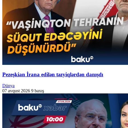
Pezeşkian İrana edilən təzyiqlərdən danışdı
Dünya
07 avqust 2026
9 baxış