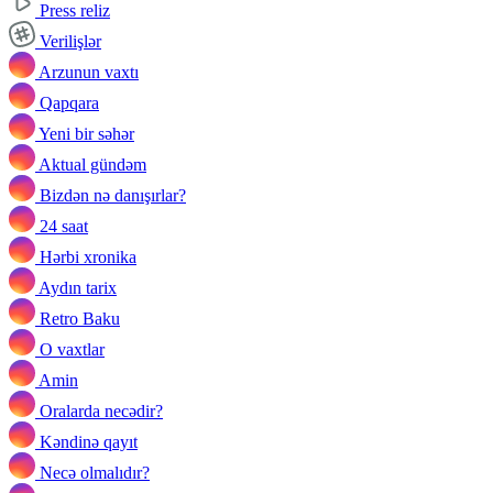
Press reliz
Verilişlər
Arzunun vaxtı
Qapqara
Yeni bir səhər
Aktual gündəm
Bizdən nə danışırlar?
24 saat
Hərbi xronika
Aydın tarix
Retro Baku
O vaxtlar
Amin
Oralarda necədir?
Kəndinə qayıt
Necə olmalıdır?