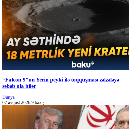
“Falcon 9”un Yerin peyki ilə toqquşması zəlzələyə
səbəb ola bilər
Dünya
07 avqust 2026
9 baxış