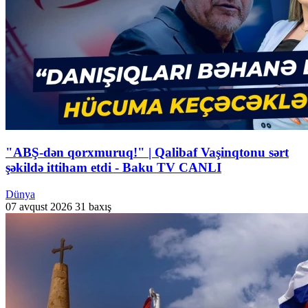
"ABŞ-dən qorxmuruq!" | Qalibaf Vaşinqtonu sərt
şəkildə ittiham etdi - Baku TV CANLI
Dünya
07 avqust 2026
31 baxış