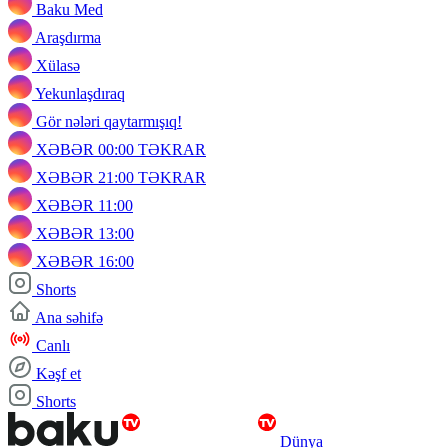
Baku Med
Araşdırma
Xülasə
Yekunlaşdıraq
Gör nələri qaytarmışıq!
XƏBƏR 00:00 TƏKRAR
XƏBƏR 21:00 TƏKRAR
XƏBƏR 11:00
XƏBƏR 13:00
XƏBƏR 16:00
Shorts
Ana səhifə
Canlı
Kəşf et
Shorts
Dünya