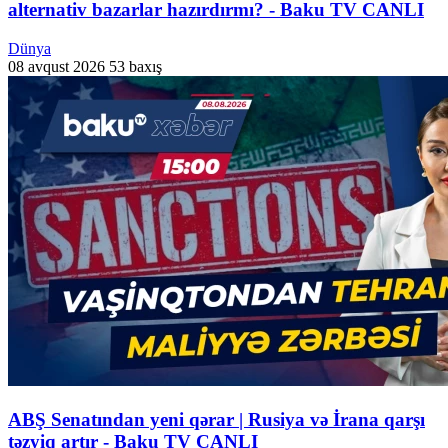
alternativ bazarlar hazırdırmı? - Baku TV CANLI
Dünya
08 avqust 2026
53 baxış
ABŞ Senatından yeni qərar | Rusiya və İrana qarşı
təzyiq artır - Baku TV CANLI