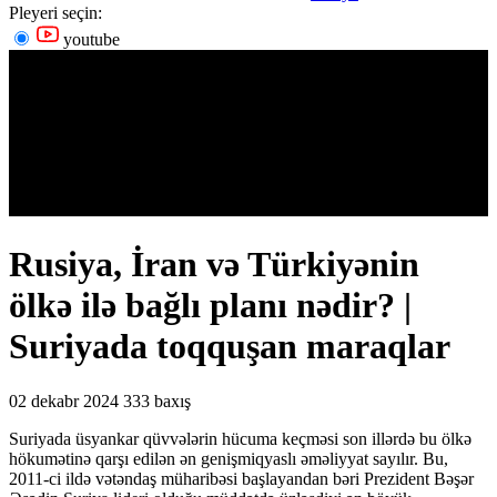
Pleyeri seçin:
youtube
Rusiya, İran və Türkiyənin
ölkə ilə bağlı planı nədir? |
Suriyada toqquşan maraqlar
02 dekabr 2024
333 baxış
Suriyada üsyankar qüvvələrin hücuma keçməsi son illərdə bu ölkə
hökumətinə qarşı edilən ən genişmiqyaslı əməliyyat sayılır. Bu,
2011-ci ildə vətəndaş müharibəsi başlayandan bəri Prezident Bəşər