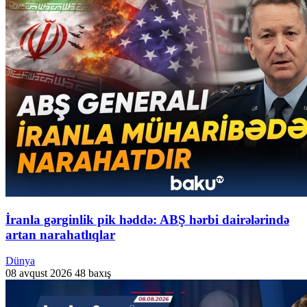
İranla gərginlik pik həddə: ABŞ hərbi dairələrində
artan narahatlıqlar
Dünya
08 avqust 2026
48 baxış