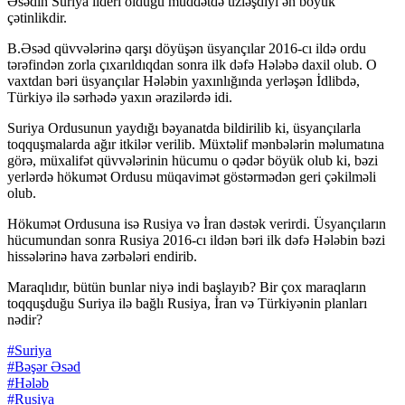
Əsədin Suriya lideri olduğu müddətdə üzləşdiyi ən böyük
çətinlikdir.
B.Əsəd qüvvələrinə qarşı döyüşən üsyançılar 2016-cı ildə ordu
tərəfindən zorla çıxarıldıqdan sonra ilk dəfə Hələbə daxil olub. O
vaxtdan bəri üsyançılar Hələbin yaxınlığında yerləşən İdlibdə,
Türkiyə ilə sərhədə yaxın ərazilərdə idi.
Suriya Ordusunun yaydığı bəyanatda bildirilib ki, üsyançılarla
toqquşmalarda ağır itkilər verilib. Müxtəlif mənbələrin məlumatına
görə, müxalifət qüvvələrinin hücumu o qədər böyük olub ki, bəzi
yerlərdə hökumət Ordusu müqavimət göstərmədən geri çəkilməli
olub.
Hökumət Ordusuna isə Rusiya və İran dəstək verirdi. Üsyançıların
hücumundan sonra Rusiya 2016-cı ildən bəri ilk dəfə Hələbin bəzi
hissələrinə hava zərbələri endirib.
Maraqlıdır, bütün bunlar niyə indi başlayıb? Bir çox maraqların
toqquşduğu Suriya ilə bağlı Rusiya, İran və Türkiyənin planları
nədir?
#Suriya
#Bəşər Əsəd
#Hələb
#Rusiya