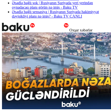
Əsədlə bağlı şok | Rusiyanın Suriyada yeri yerindən
oynadacaq planı görün nə imiş - Baku TV
Əsədlə bağlı sensasiya | Rusiyanın Suriyada hakimiyyət
dəyişikliyi planı nə imiş? - Baku TV CANLI
Oxşar xəbərlər