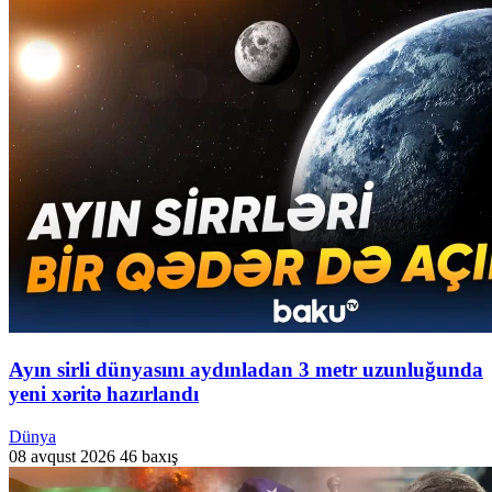
Ayın sirli dünyasını aydınladan 3 metr uzunluğunda
yeni xəritə hazırlandı
Dünya
08 avqust 2026
46 baxış