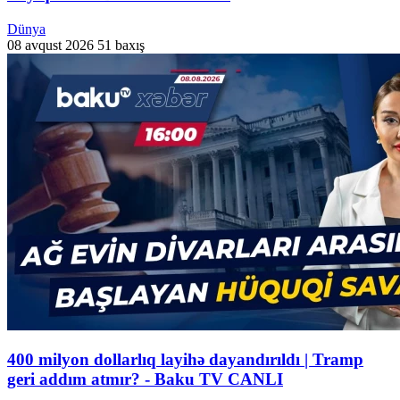
Dünya
08 avqust 2026
51 baxış
400 milyon dollarlıq layihə dayandırıldı | Tramp
geri addım atmır? - Baku TV CANLI