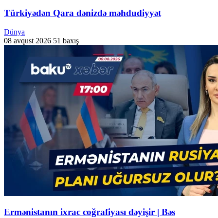
Türkiyədən Qara dənizdə məhdudiyyət
Dünya
08 avqust 2026
51 baxış
Ermənistanın ixrac coğrafiyası dəyişir | Bəs