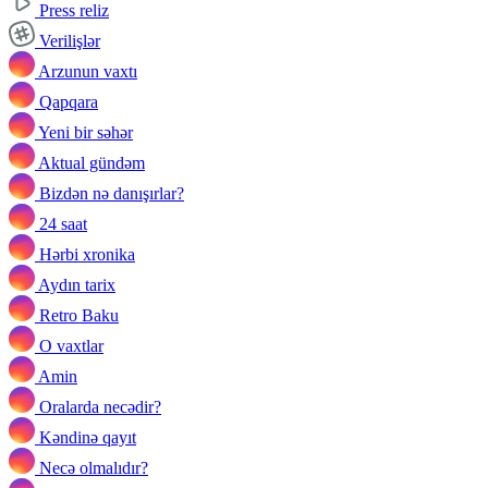
Press reliz
Verilişlər
Arzunun vaxtı
Qapqara
Yeni bir səhər
Aktual gündəm
Bizdən nə danışırlar?
24 saat
Hərbi xronika
Aydın tarix
Retro Baku
O vaxtlar
Amin
Oralarda necədir?
Kəndinə qayıt
Necə olmalıdır?