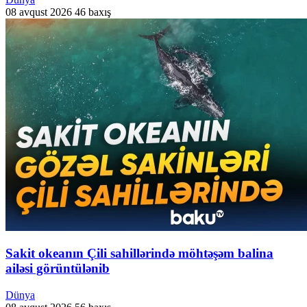
08 avqust 2026
46 baxış
Sakit okeanın Çili sahillərində möhtəşəm balina
ailəsi görüntülənib
Dünya