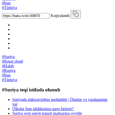
#İran
#Türkiyə
Kopyalandı
#Suriya
#Bəşər Əsəd
#Hələb
#Rusiya
#İran
#Türkiyə
#Suriya teqi istifadə olunub
Suriyada mikroavtobus partladıldı | Ölənlər və yaralananlar
var
Ölkələr İran təhlükəsinə qarşı birləşir?
Suriya yeni enerji tranzit mərkəzinə çevrilir