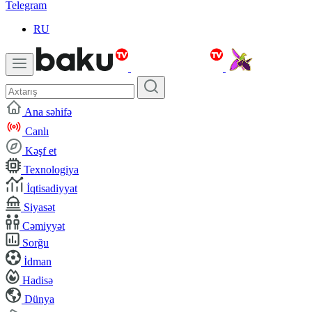
Telegram
RU
Ana səhifə
Canlı
Kəşf et
Texnologiya
İqtisadiyyat
Siyasət
Cəmiyyət
Sorğu
İdman
Hadisə
Dünya