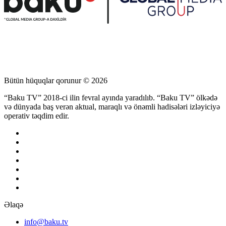
Bütün hüquqlar qorunur © 2026
“Baku TV” 2018-ci ilin fevral ayında yaradılıb. “Baku TV” ölkədə
və dünyada baş verən aktual, maraqlı və önəmli hadisələri izləyiciyə
operativ təqdim edir.
Əlaqə
info@baku.tv