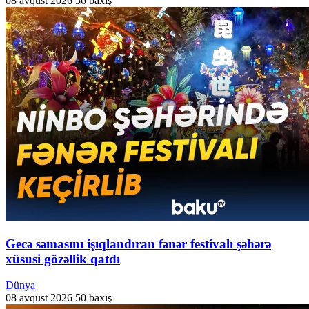
08 avqust 2026
56 baxış
Gecə səmasını işıqlandıran fənər festivalı şəhərə
xüsusi gözəllik qatdı
Dünya
08 avqust 2026
50 baxış