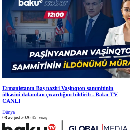
Ermənistanın Baş naziri Vaşinqton sammitinin
ölkəsini dalandan çıxardığını bildirib - Baku TV
CANLI
Dünya
08 avqust 2026
45 baxış