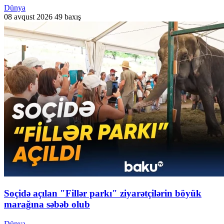
Dünya
08 avqust 2026
49 baxış
Soçidə açılan "Fillər parkı" ziyarətçilərin böyük
marağına səbəb olub
Dünya