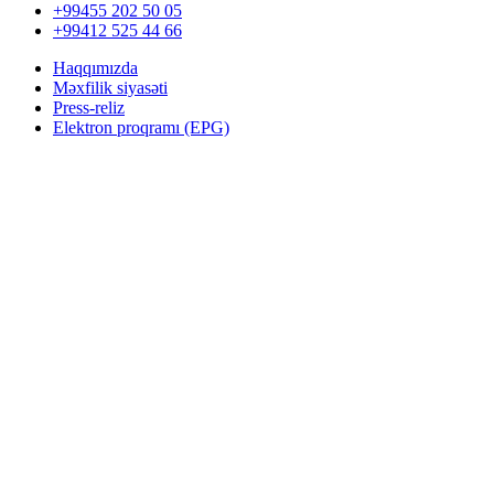
+99455 202 50 05
+99412 525 44 66
Haqqımızda
Məxfilik siyasəti
Press-reliz
Elektron proqramı (EPG)