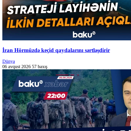
İran Hörmüzdə keçid qaydalarını sərtləşdirir
Dünya
06 avqust 2026
57 baxış