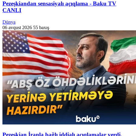
Pezeşkiandan sensasiyalı açıqlama - Baku TV
CANLI
Dünya
06 avqust 2026
55 baxış
Pezeşkian İranla bağlı iddialı açıqlamalar verdi,