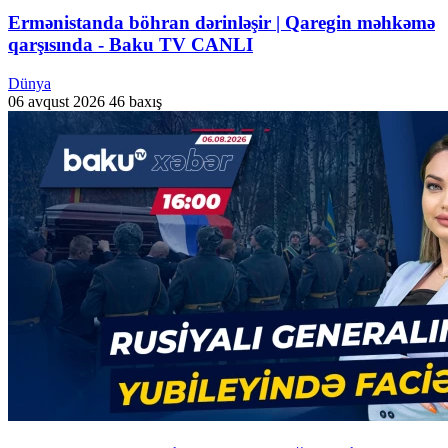
Ermənistanda böhran dərinləşir | Qaregin məhkəmə
qarşısında - Baku TV CANLI
Dünya
06 avqust 2026
46 baxış