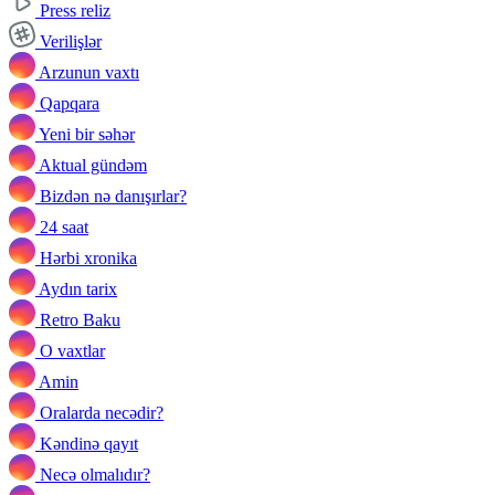
Press reliz
Verilişlər
Arzunun vaxtı
Qapqara
Yeni bir səhər
Aktual gündəm
Bizdən nə danışırlar?
24 saat
Hərbi xronika
Aydın tarix
Retro Baku
O vaxtlar
Amin
Oralarda necədir?
Kəndinə qayıt
Necə olmalıdır?