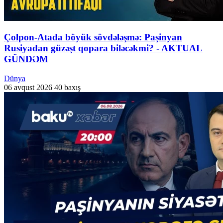
Çolpon-Atada böyük sövdələşmə: Paşinyan
Rusiyadan güzəşt qopara biləcəkmi? - AKTUAL
GÜNDƏM
Dünya
06 avqust 2026
40 baxış