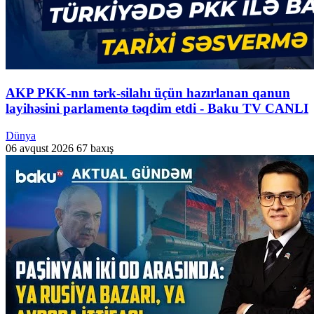
AKP PKK-nın tərk-silahı üçün hazırlanan qanun
layihəsini parlamentə təqdim etdi - Baku TV CANLI
Dünya
06 avqust 2026
67 baxış