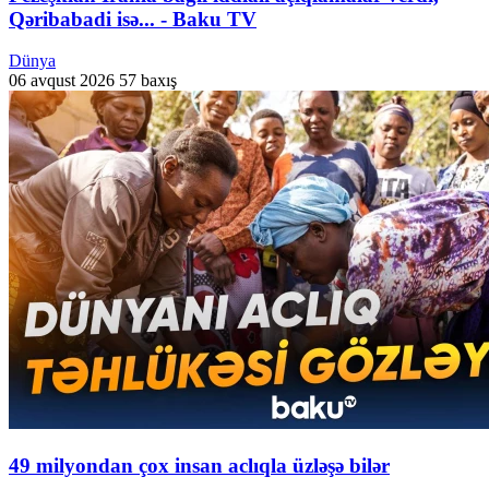
Qəribabadi isə... - Baku TV
Dünya
06 avqust 2026
57 baxış
49 milyondan çox insan aclıqla üzləşə bilər