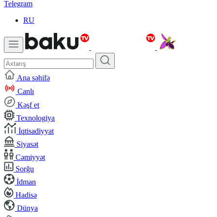
Telegram
RU
Ana səhifə
Canlı
Kəşf et
Texnologiya
İqtisadiyyat
Siyasət
Cəmiyyət
Sorğu
İdman
Hadisə
Dünya