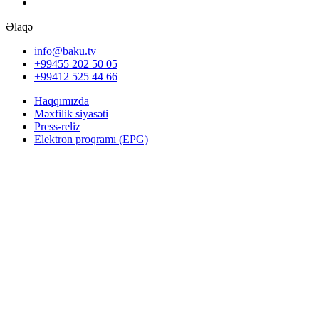
Əlaqə
info@baku.tv
+99455 202 50 05
+99412 525 44 66
Haqqımızda
Məxfilik siyasəti
Press-reliz
Elektron proqramı (EPG)