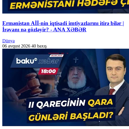
Ermənistan Aİİ-nin iqtisadi imtiyazlarını itirə bilər |
İrəvanı nə gözləyir? - ANA XƏBƏR
Dünya
06 avqust 2026
40 baxış