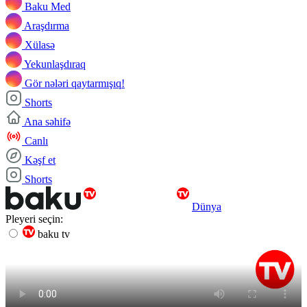
Baku Med
Araşdırma
Xülasə
Yekunlaşdıraq
Gör nələri qaytarmışıq!
Shorts
Ana səhifə
Canlı
Kəşf et
Shorts
Dünya
Pleyeri seçin:
baku tv