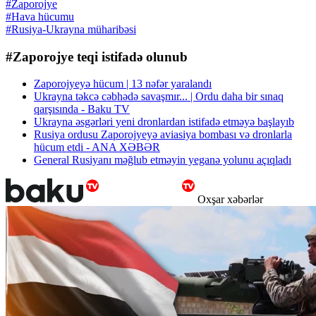
#Zaporojye
#Hava hücumu
#Rusiya-Ukrayna müharibəsi
#Zaporojye teqi istifadə olunub
Zaporojyeyə hücum | 13 nəfər yaralandı
Ukrayna təkcə cəbhədə savaşmır... | Ordu daha bir sınaq
qarşısında - Baku TV
Ukrayna əsgərləri yeni dronlardan istifadə etməyə başlayıb
Rusiya ordusu Zaporojyeyə aviasiya bombası və dronlarla
hücum etdi - ANA XƏBƏR
General Rusiyanı məğlub etməyin yeganə yolunu açıqladı
Oxşar xəbərlər