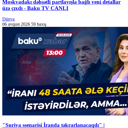
Moskvadakı dəhşətli partlayışla bağlı yeni detallar
üzə çıxdı - Baku TV CANLI
Dünya
06 avqust 2026
59 baxış
"Suriya ssenarisi İranda təkrarlanacaqdı" |