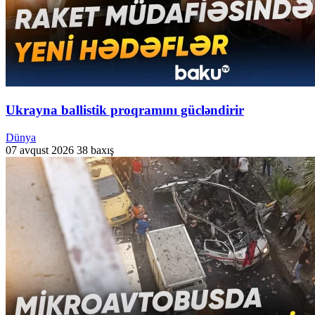
Ukrayna ballistik proqramını gücləndirir
Dünya
07 avqust 2026
38 baxış