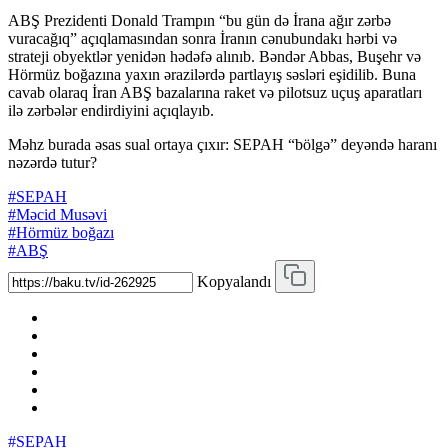
ABŞ Prezidenti Donald Trampın “bu gün də İrana ağır zərbə
vuracağıq” açıqlamasından sonra İranın cənubundakı hərbi və
strateji obyektlər yenidən hədəfə alınıb. Bəndər Abbas, Buşehr və
Hörmüz boğazına yaxın ərazilərdə partlayış səsləri eşidilib. Buna
cavab olaraq İran ABŞ bazalarına raket və pilotsuz uçuş aparatları
ilə zərbələr endirdiyini açıqlayıb.
Məhz burada əsas sual ortaya çıxır: SEPAH “bölgə” deyəndə haranı
nəzərdə tutur?
#SEPAH
#Məcid Musəvi
#Hörmüz boğazı
#ABŞ
Kopyalandı
#SEPAH