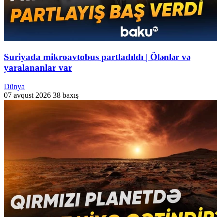
Suriyada mikroavtobus partladıldı | Ölənlər və
yaralananlar var
Dünya
07 avqust 2026
38 baxış