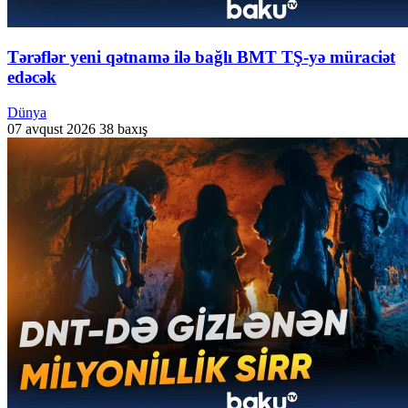
Tərəflər yeni qətnamə ilə bağlı BMT TŞ-yə müraciət
edəcək
Dünya
07 avqust 2026
38 baxış