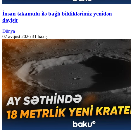
İnsan təkamülü ilə bağlı bildiklərimiz yenidən
dəyişir
Dünya
07 avqust 2026
31 baxış