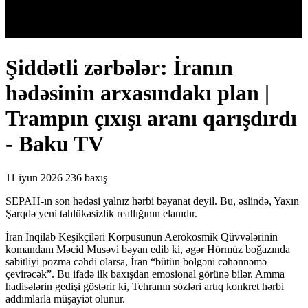
Şiddətli zərbələr: İranın
hədəsinin arxasındakı plan |
Trampın çıxışı aranı qarışdırdı
- Baku TV
11 iyun 2026
236 baxış
SEPAH-ın son hədəsi yalnız hərbi bəyanat deyil. Bu, əslində, Yaxın
Şərqdə yeni təhlükəsizlik reallığının elanıdır.
İran İnqilab Keşikçiləri Korpusunun Aerokosmik Qüvvələrinin
komandanı Məcid Musəvi bəyan edib ki, əgər Hörmüz boğazında
sabitliyi pozma cəhdi olarsa, İran “bütün bölgəni cəhənnəmə
çevirəcək”. Bu ifadə ilk baxışdan emosional görünə bilər. Amma
hadisələrin gedişi göstərir ki, Tehranın sözləri artıq konkret hərbi
addımlarla müşayiət olunur.