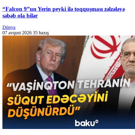
“Falcon 9”un Yerin peyki ilə toqquşması zəlzələyə
səbəb ola bilər
Dünya
07 avqust 2026
35 baxış