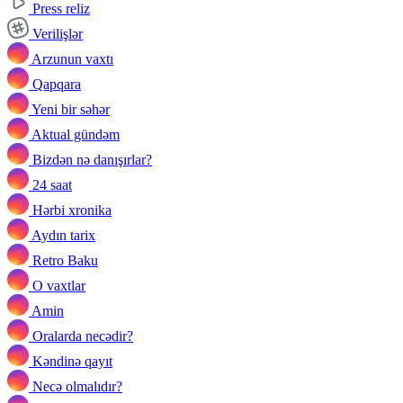
Press reliz
Verilişlər
Arzunun vaxtı
Qapqara
Yeni bir səhər
Aktual gündəm
Bizdən nə danışırlar?
24 saat
Hərbi xronika
Aydın tarix
Retro Baku
O vaxtlar
Amin
Oralarda necədir?
Kəndinə qayıt
Necə olmalıdır?