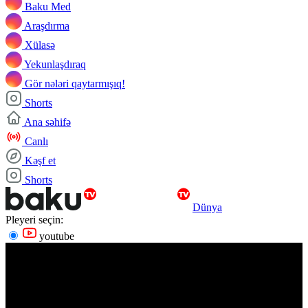
Baku Med
Araşdırma
Xülasə
Yekunlaşdıraq
Gör nələri qaytarmışıq!
Shorts
Ana səhifə
Canlı
Kəşf et
Shorts
Dünya
Pleyeri seçin:
youtube