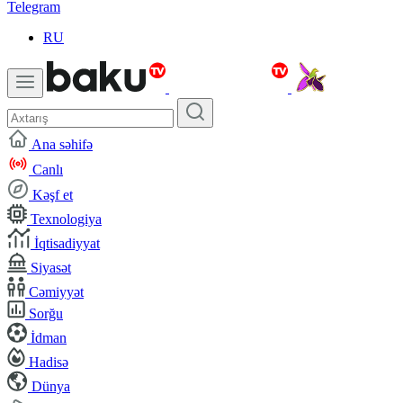
Telegram
RU
Ana səhifə
Canlı
Kəşf et
Texnologiya
İqtisadiyyat
Siyasət
Cəmiyyət
Sorğu
İdman
Hadisə
Dünya