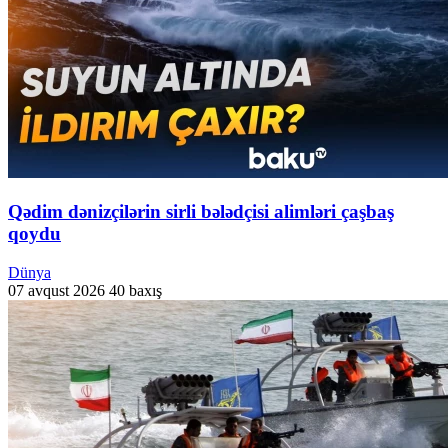
Qədim dənizçilərin sirli bələdçisi alimləri çaşbaş
qoydu
Dünya
07 avqust 2026
40 baxış