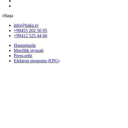
Əlaqə
info@baku.tv
+99455 202 50 05
+99412 525 44 66
Haqqımızda
Məxfilik siyasəti
Press-reliz
Elektron proqramı (EPG)