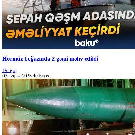
Hörmüz boğazında 2 gəmi məhv edildi
Dünya
07 avqust 2026
40 baxış