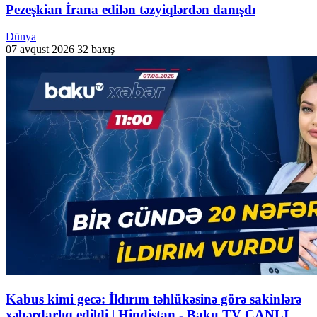
Pezeşkian İrana edilən təzyiqlərdən danışdı
Dünya
07 avqust 2026
32 baxış
Kabus kimi gecə: İldırım təhlükəsinə görə sakinlərə
xəbərdarlıq edildi | Hindistan - Baku TV CANLI