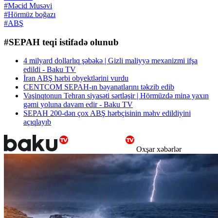
#Məcid Musəvi
#Hörmüz boğazı
#ABŞ
#SEPAH teqi istifadə olunub
4 milyard dollarlıq şəbəkə | Gizli maliyyə mexanizmi ifşa
edildi - Baku TV
İran ABŞ hərbi obyektlərini vurdu
CENTCOM SEPAH-ın bəyanatlarını təkzib edib
Vaşinqtonun Tehran siyasəti sərtləşir | Hörmüzdə minə yaxın
gəmi yoluna davam edir - Baku TV
SEPAH 200-dən çox ABŞ hərbçisinin məhv edildiyini
açıqlayıb
Oxşar xəbərlər