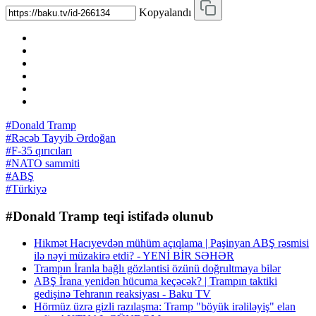
Kopyalandı
#Donald Tramp
#Rəcəb Tayyib Ərdoğan
#F-35 qırıcıları
#NATO sammiti
#ABŞ
#Türkiyə
#Donald Tramp teqi istifadə olunub
Hikmət Hacıyevdən mühüm açıqlama | Paşinyan ABŞ rəsmisi
ilə nəyi müzakirə etdi? - YENİ BİR SƏHƏR
Trampın İranla bağlı gözləntisi özünü doğrultmaya bilər
ABŞ İrana yenidən hücuma keçəcək? | Trampın taktiki
gedişinə Tehranın reaksiyası - Baku TV
Hörmüz üzrə gizli razılaşma: Tramp "böyük irəliləyiş" elan