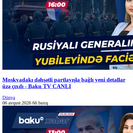
Moskvadakı dəhşətli partlayışla bağlı yeni detallar
üzə çıxdı - Baku TV CANLI
Dünya
06 avqust 2026
66 baxış