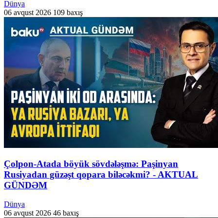
Dünya
06 avqust 2026
109 baxış
Çolpon-Atada böyük sövdələşmə: Paşinyan
Rusiyadan güzəşt qopara biləcəkmi? - AKTUAL
GÜNDƏM
Dünya
06 avqust 2026
46 baxış