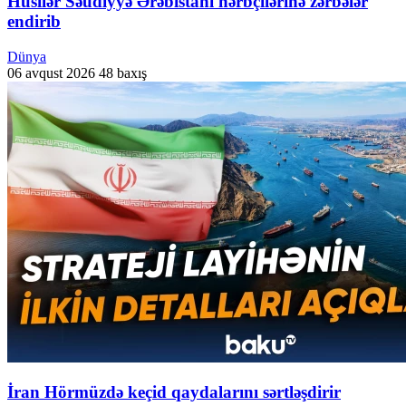
Husilər Səudiyyə Ərəbistanı hərbçilərinə zərbələr
endirib
Dünya
06 avqust 2026
48 baxış
İran Hörmüzdə keçid qaydalarını sərtləşdirir