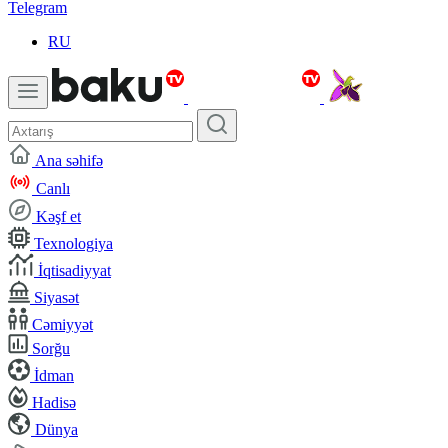
Telegram
RU
Ana səhifə
Canlı
Kəşf et
Texnologiya
İqtisadiyyat
Siyasət
Cəmiyyət
Sorğu
İdman
Hadisə
Dünya