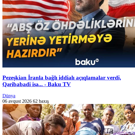
Pezeşkian İranla bağlı iddialı açıqlamalar verdi,
Qəribabadi isə... - Baku TV
Dünya
06 avqust 2026
62 baxış