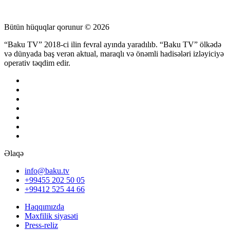
Bütün hüquqlar qorunur © 2026
“Baku TV” 2018-ci ilin fevral ayında yaradılıb. “Baku TV” ölkədə
və dünyada baş verən aktual, maraqlı və önəmli hadisələri izləyiciyə
operativ təqdim edir.
Əlaqə
info@baku.tv
+99455 202 50 05
+99412 525 44 66
Haqqımızda
Məxfilik siyasəti
Press-reliz