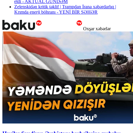
etdi - AKTUAL GÜNDƏM
Zelenskidən kritik təklif | Trampdan İrana xəbərdarlıq |
Krımda enerji böhranı - YENİ BİR SƏHƏR
Oxşar xəbərlər