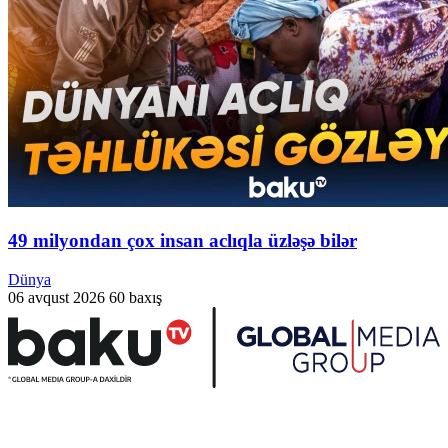
49 milyondan çox insan aclıqla üzləşə bilər
Dünya
06 avqust 2026
60 baxış