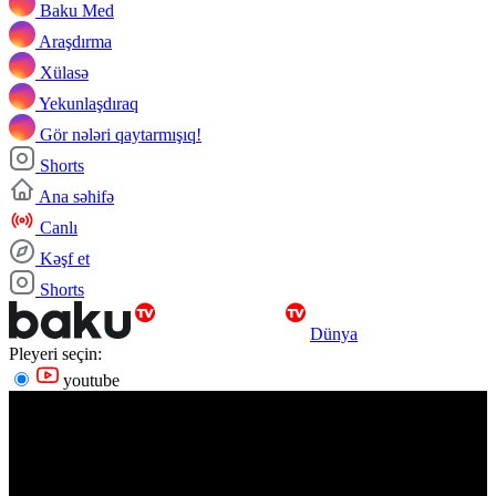
Baku Med
Araşdırma
Xülasə
Yekunlaşdıraq
Gör nələri qaytarmışıq!
Shorts
Ana səhifə
Canlı
Kəşf et
Shorts
Dünya
Pleyeri seçin:
youtube