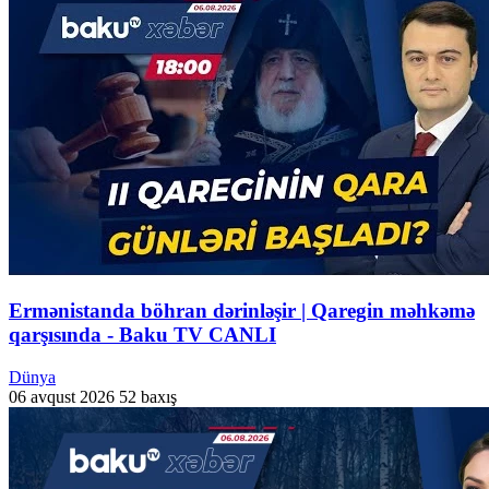
Ermənistanda böhran dərinləşir | Qaregin məhkəmə
qarşısında - Baku TV CANLI
Dünya
06 avqust 2026
52 baxış