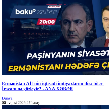
Ermənistan Aİİ-nin iqtisadi imtiyazlarını itirə bilər |
İrəvanı nə gözləyir? - ANA XƏBƏR
Dünya
06 avqust 2026
47 baxış