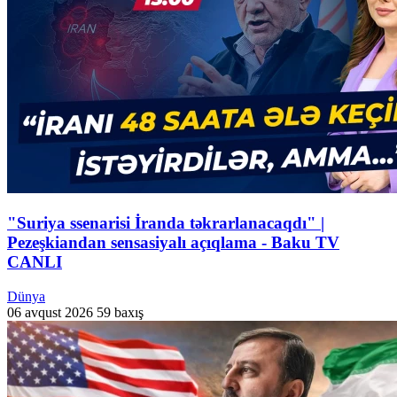
"Suriya ssenarisi İranda təkrarlanacaqdı" |
Pezeşkiandan sensasiyalı açıqlama - Baku TV
CANLI
Dünya
06 avqust 2026
59 baxış