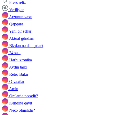
Press reliz
Verilişlər
Arzunun vaxtı
Qapqara
Yeni bir səhər
Aktual gündəm
Bizdən nə danışırlar?
24 saat
Hərbi xronika
Aydın tarix
Retro Baku
O vaxtlar
Amin
Oralarda necədir?
Kəndinə qayıt
Necə olmalıdır?