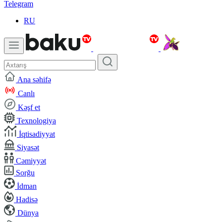
Telegram
RU
Ana səhifə
Canlı
Kəşf et
Texnologiya
İqtisadiyyat
Siyasət
Cəmiyyət
Sorğu
İdman
Hadisə
Dünya