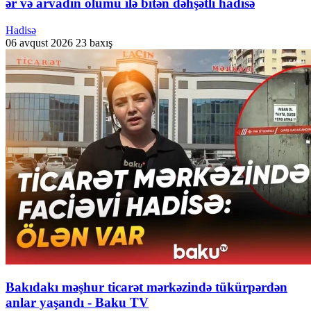
ər və arvadın ölümü ilə bitən dəhşətli hadisə
Hadisə
06 avqust 2026
23 baxış
Bakıdakı məşhur ticarət mərkəzində tükürpərdən
anlar yaşandı - Baku TV