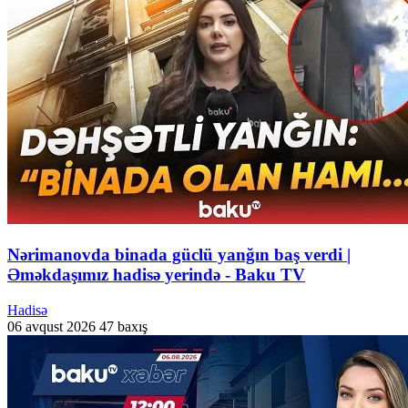
Nərimanovda binada güclü yanğın baş verdi |
Əməkdaşımız hadisə yerində - Baku TV
Hadisə
06 avqust 2026
47 baxış