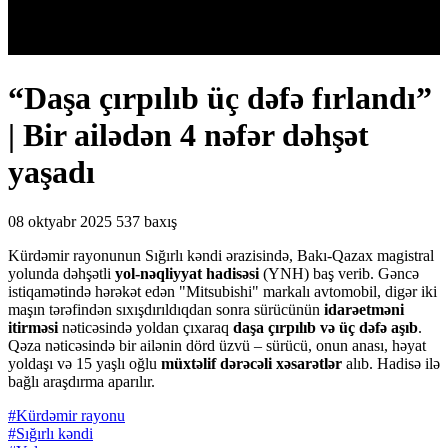
“Daşa çırpılıb üç dəfə fırlandı”
| Bir ailədən 4 nəfər dəhşət
yaşadı
08 oktyabr 2025
537 baxış
Kürdəmir rayonunun Sığırlı kəndi ərazisində, Bakı-Qazax magistral
yolunda dəhşətli
yol-nəqliyyat hadisəsi
(YNH) baş verib. Gəncə
istiqamətində hərəkət edən "Mitsubishi" markalı avtomobil, digər iki
maşın tərəfindən sıxışdırıldıqdan sonra sürücünün
idarəetməni
itirməsi
nəticəsində yoldan çıxaraq
daşa çırpılıb və üç dəfə aşıb
.
Qəza nəticəsində bir ailənin dörd üzvü – sürücü, onun anası, həyat
yoldaşı və 15 yaşlı oğlu
müxtəlif dərəcəli xəsarətlər
alıb. Hadisə ilə
bağlı araşdırma aparılır.
#Kürdəmir rayonu
#Sığırlı kəndi