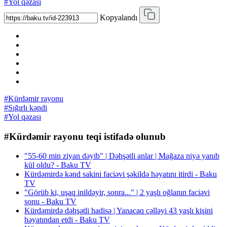
#Yol qəzası
Kopyalandı
#Kürdəmir rayonu
#Sığırlı kəndi
#Yol qəzası
#Kürdəmir rayonu teqi istifadə olunub
"55-60 min ziyan dəyib" | Dəhşətli anlar | Mağaza niyə yanıb
kül oldu? - Baku TV
Kürdəmirdə kənd sakini faciəvi şəkildə həyatını itirdi - Baku
TV
"Görüb ki, uşaq inildəyir, sonra..." | 2 yaşlı oğlanın faciəvi
sonu - Baku TV
Kürdəmirdə dəhşətli hadisə | Yanacaq çəlləyi 43 yaşlı kişini
həyatından etdi - Baku TV