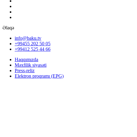
Əlaqə
info@baku.tv
+99455 202 50 05
+99412 525 44 66
Haqqımızda
Məxfilik siyasəti
Press-reliz
Elektron proqramı (EPG)