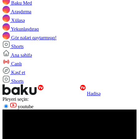
Baku Med
Araşdırma
Xülasə
Yekunlaşdıraq
Gör nələri qaytarmışıq!
Shorts
Ana səhifə
Canlı
Kəşf et
Shorts
Hadisə
Pleyeri seçin:
youtube