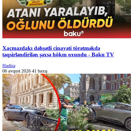
Xaçmazdakı dəhşətli cinayəti törətməkdə
təqsirləndirilən şəxsə hökm oxundu - Baku TV
Hadisə
06 avqust 2026
41 baxış