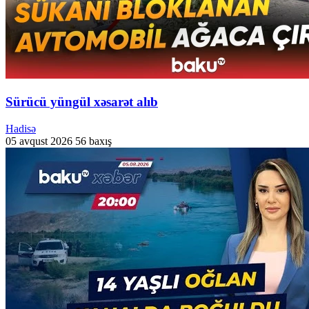
Sürücü yüngül xəsarət alıb
Hadisə
05 avqust 2026
56 baxış