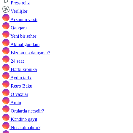
Press reliz
Verilişlər
Arzunun vaxtı
Qapqara
Yeni bir səhər
Aktual gündəm
Bizdən nə danışırlar?
24 saat
Hərbi xronika
Aydın tarix
Retro Baku
O vaxtlar
Amin
Oralarda necədir?
Kəndinə qayıt
Necə olmalıdır?