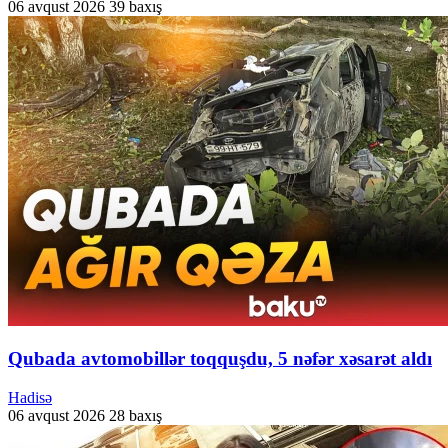
06 avqust 2026
39 baxış
Qubada avtomobillər toqquşdu, 5 nəfər xəsarət aldı
Hadisə
06 avqust 2026
28 baxış