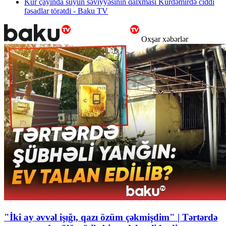
Kür çayında suyun səviyyəsinin qalxması Kürdəmirdə ciddi
fəsadlar törətdi - Baku TV
Oxşar xəbərlər
"İki ay əvvəl işığı, qazı özüm çəkmişdim" | Tərtərdə