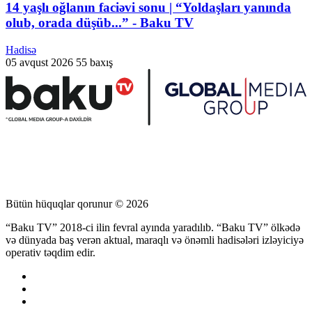
14 yaşlı oğlanın faciəvi sonu | “Yoldaşları yanında
olub, orada düşüb...” - Baku TV
Hadisə
05 avqust 2026
55 baxış
Bütün hüquqlar qorunur © 2026
“Baku TV” 2018-ci ilin fevral ayında yaradılıb. “Baku TV” ölkədə
və dünyada baş verən aktual, maraqlı və önəmli hadisələri izləyiciyə
operativ təqdim edir.