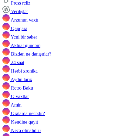
Press reliz
Verilişlər
Arzunun vaxtı
Qapqara
Yeni bir səhər
Aktual gündəm
Bizdən nə danışırlar?
24 saat
Hərbi xronika
Aydın tarix
Retro Baku
O vaxtlar
Amin
Oralarda necədir?
Kəndinə qayıt
Necə olmalıdır?