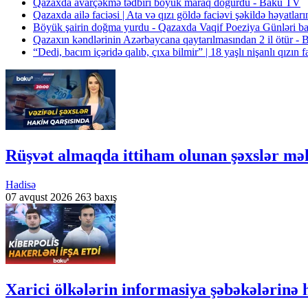
Qazaxda avarçəkmə tədbiri böyük maraq doğurdu - Baku TV
Qazaxda ailə faciəsi | Ata və qızı göldə faciəvi şəkildə həyatları
Böyük şairin doğma yurdu - Qazaxda Vaqif Poeziya Günləri b
Qazaxın kəndlərinin Azərbaycana qaytarılmasından 2 il ötür -
“Dedi, bacım içəridə qalıb, çıxa bilmir” | 18 yaşlı nişanlı qızın
Rüşvət almaqda ittiham olunan şəxslər
Hadisə
07 avqust 2026
263 baxış
Xarici ölkələrin informasiya şəbəkələrinə 