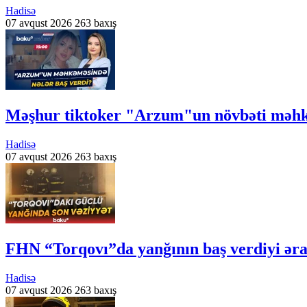
Hadisə
07 avqust 2026
263 baxış
Məşhur tiktoker "Arzum"un növbəti məhk
Hadisə
07 avqust 2026
263 baxış
FHN “Torqovı”da yanğının baş verdiyi əra
Hadisə
07 avqust 2026
263 baxış