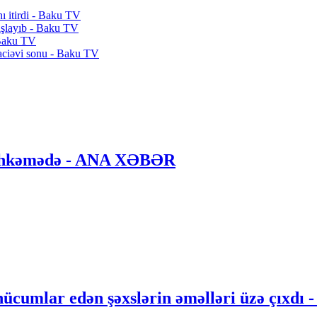
nı itirdi - Baku TV
aşlayıb - Baku TV
 Baku TV
 faciəvi sonu - Baku TV
 məhkəmədə - ANA XƏBƏR
hücumlar edən şəxslərin əməlləri üzə çıxdı