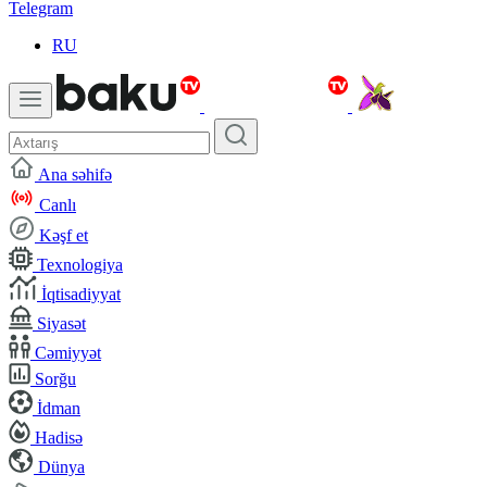
Telegram
RU
Ana səhifə
Canlı
Kəşf et
Texnologiya
İqtisadiyyat
Siyasət
Cəmiyyət
Sorğu
İdman
Hadisə
Dünya