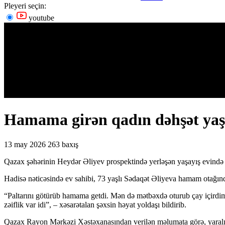
Pleyeri seçin:
youtube
Hamama girən qadın dəhşət yaşad
13 may 2026
263 baxış
Qazax şəhərinin Heydər Əliyev prospektində yerləşən yaşayış evində p
Hadisə nəticəsində ev sahibi, 73 yaşlı Sədaqət Əliyeva hamam otağında
“Paltarını götürüb hamama getdi. Mən də mətbəxdə oturub çay içirdim.
zəiflik var idi”, – xəsarətalan şəxsin həyat yoldaşı bildirib.
Qazax Rayon Mərkəzi Xəstəxanasından verilən məlumata görə, yaralı T