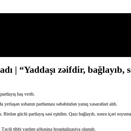
ı | “Yaddaşı zəifdir, bağlayıb, 
artlayış baş verib.
 yerləşən sobanın partlaması səbəbindən yanıq xəsarətləri alıb.
 Birdən güclü partlayış səsi eşitdim. Qazı bağlayıb, sonra içəri soyu
əcili tibbi yardım şöbəsinə hospitalizasiya olunub.