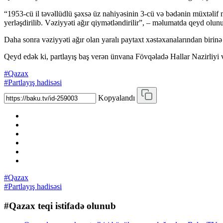
“1953-cü il təvəllüdlü şəxsə üz nahiyəsinin 3-cü və bədənin müxtəlif n
yerləşdirilib. Vəziyyəti ağır qiymətləndirilir”, – məlumatda qeyd olun
Daha sonra vəziyyəti ağır olan yaralı paytaxt xəstəxanalarından birin
Qeyd edək ki, partlayış baş verən ünvana Fövqəladə Hallar Nazirliyi və
#Qazax
#Partlayış hadisəsi
Kopyalandı
#Qazax
#Partlayış hadisəsi
#Qazax teqi istifadə olunub