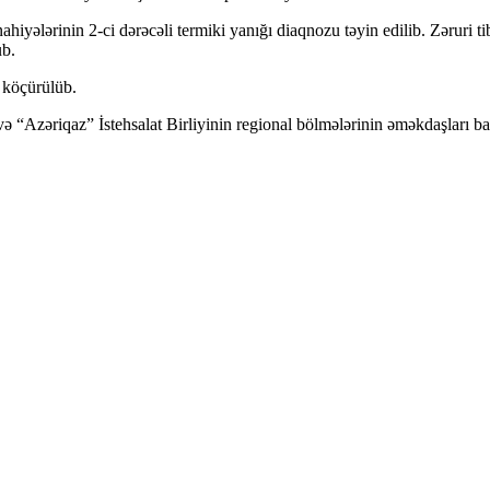
ahiyələrinin 2-ci dərəcəli termiki yanığı diaqnozu təyin edilib. Zəruri 
ub.
ə köçürülüb.
 “Azəriqaz” İstehsalat Birliyinin regional bölmələrinin əməkdaşları baxı