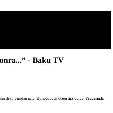
sonra...” - Baku TV
masın deyə yenidən açıb. Bu səbəbdən otağa qaz dolub. Yaddaşında