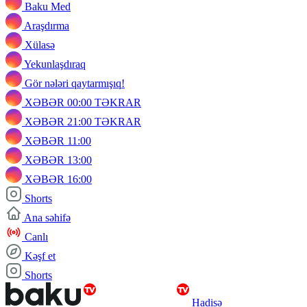
Baku Med
Araşdırma
Xülasə
Yekunlaşdıraq
Gör nələri qaytarmışıq!
XƏBƏR 00:00 TƏKRAR
XƏBƏR 21:00 TƏKRAR
XƏBƏR 11:00
XƏBƏR 13:00
XƏBƏR 16:00
Shorts
Ana səhifə
Canlı
Kəşf et
Shorts
Hadisə