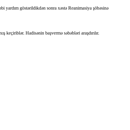
tibbi yardım göstərildikdən sonra xəstə Reanimasiya şöbəsinə
ş keçiriblər. Hadisənin başvermə səbəbləri araşdırılır.