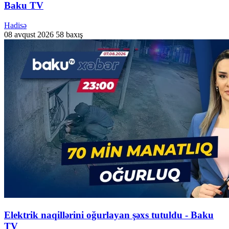
Baku TV
Hadisə
08 avqust 2026
58 baxış
Elektrik naqillərini oğurlayan şəxs tutuldu - Baku
TV