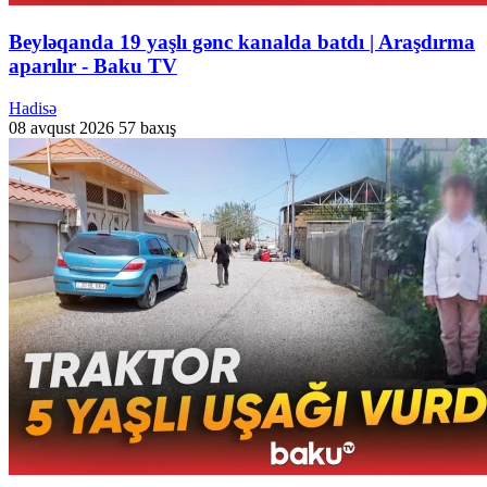
Beyləqanda 19 yaşlı gənc kanalda batdı | Araşdırma
aparılır - Baku TV
Hadisə
08 avqust 2026
57 baxış