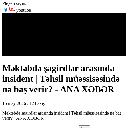
Pleyeri seçin:
youtube
Məktəbdə şagirdlər arasında
insident | Təhsil müəssisəsində
nə baş verir? - ANA XƏBƏR
15 may 2026
312 baxış
Məktəbdə şagirdlər arasında insident | Təhsil müəssisəsində nə baş
verir? - ANA XƏBƏR