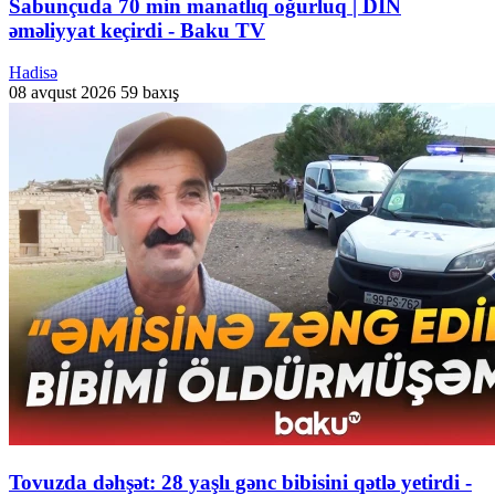
Sabunçuda 70 min manatlıq oğurluq | DİN
əməliyyat keçirdi - Baku TV
Hadisə
08 avqust 2026
59 baxış
Tovuzda dəhşət: 28 yaşlı gənc bibisini qətlə yetirdi -