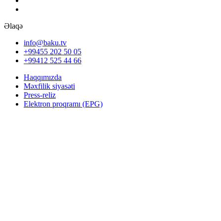
Əlaqə
info@baku.tv
+99455 202 50 05
+99412 525 44 66
Haqqımızda
Məxfilik siyasəti
Press-reliz
Elektron proqramı (EPG)