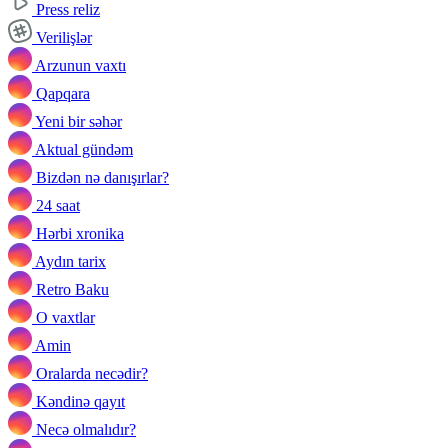
Press reliz
Verilişlər
Arzunun vaxtı
Qapqara
Yeni bir səhər
Aktual gündəm
Bizdən nə danışırlar?
24 saat
Hərbi xronika
Aydın tarix
Retro Baku
O vaxtlar
Amin
Oralarda necədir?
Kəndinə qayıt
Necə olmalıdır?