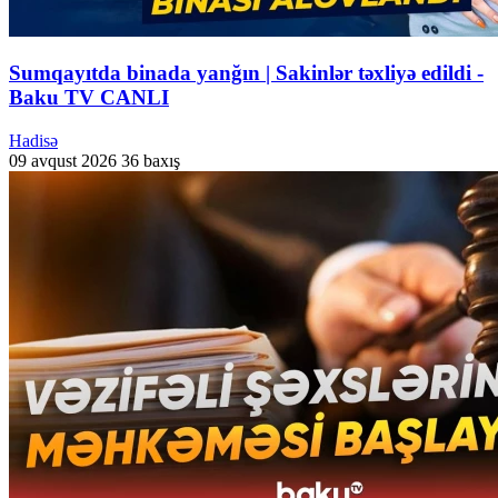
Sumqayıtda binada yanğın | Sakinlər təxliyə edildi -
Baku TV CANLI
Hadisə
09 avqust 2026
36 baxış