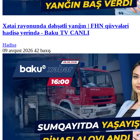
Xətai rayonunda dəhşətli yanğın | FHN qüvvələri
hadisə yerində - Baku TV CANLI
Hadisə
09 avqust 2026
42 baxış