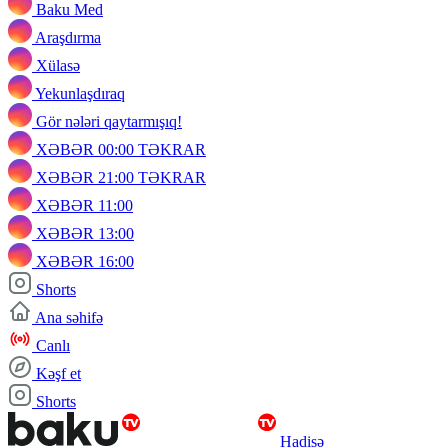
Baku Med
Araşdırma
Xülasə
Yekunlaşdıraq
Gör nələri qaytarmışıq!
XƏBƏR 00:00 TƏKRAR
XƏBƏR 21:00 TƏKRAR
XƏBƏR 11:00
XƏBƏR 13:00
XƏBƏR 16:00
Shorts
Ana səhifə
Canlı
Kəşf et
Shorts
Hadisə