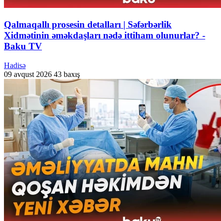
Qalmaqallı prosesin detalları | Səfərbərlik
Xidmətinin əməkdaşları nədə ittiham olunurlar? -
Baku TV
Hadisə
09 avqust 2026
43 baxış