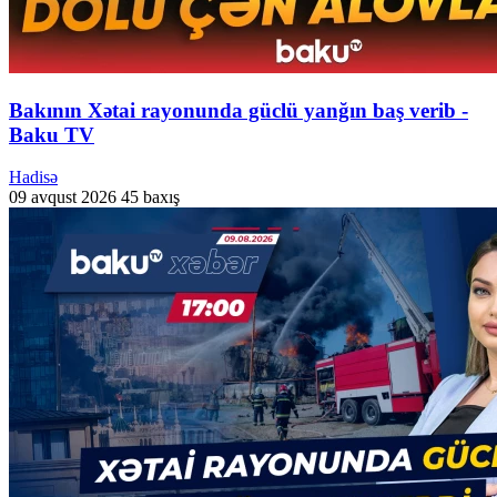
Bakının Xətai rayonunda güclü yanğın baş verib -
Baku TV
Hadisə
09 avqust 2026
45 baxış