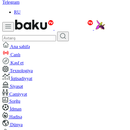
Telegram
RU
Ana səhifə
Canlı
Kəşf et
Texnologiya
İqtisadiyyat
Siyasət
Cəmiyyət
Sorğu
İdman
Hadisə
Dünya