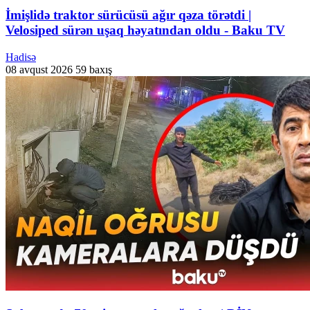
İmişlidə traktor sürücüsü ağır qəza törətdi |
Velosiped sürən uşaq həyatından oldu - Baku TV
Hadisə
08 avqust 2026
59 baxış