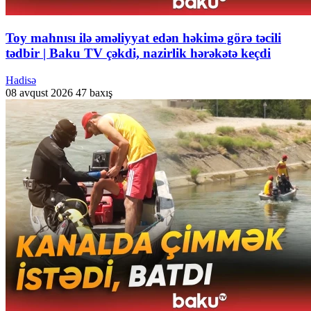
Toy mahnısı ilə əməliyyat edən həkimə görə təcili
tədbir | Baku TV çəkdi, nazirlik hərəkətə keçdi
Hadisə
08 avqust 2026
47 baxış