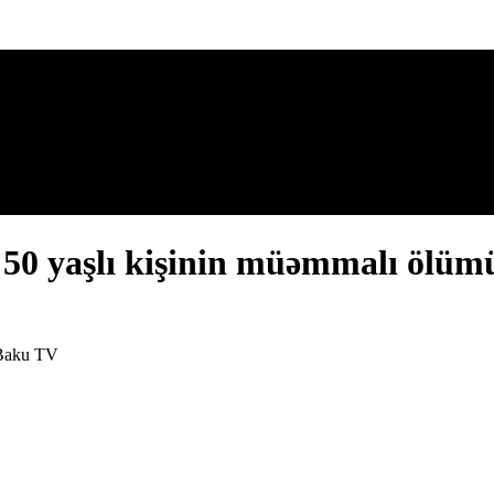
ş 50 yaşlı kişinin müəmmalı ölü
 Baku TV