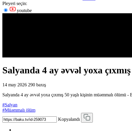
Pleyeri seçin:
youtube
Salyanda 4 ay əvvəl yoxa çıxmı
14 may 2026
290 baxış
Salyanda 4 ay əvvəl yoxa çıxmış 50 yaşlı kişinin müəmmalı ölümü -
#Salyan
#Müəmmalı ölüm
Kopyalandı