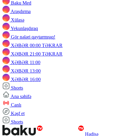
Baku Med
Araşdırma
Xülasə
Yekunlaşdıraq
Gör nələri qaytarmışıq!
XƏBƏR 00:00 TƏKRAR
XƏBƏR 21:00 TƏKRAR
XƏBƏR 11:00
XƏBƏR 13:00
XƏBƏR 16:00
Shorts
Ana səhifə
Canlı
Kəşf et
Shorts
Hadisə