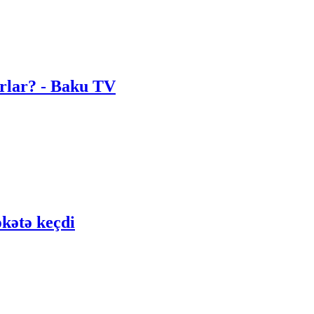
urlar? - Baku TV
əkətə keçdi