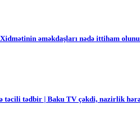
ik Xidmətinin əməkdaşları nədə ittiham olun
 təcili tədbir | Baku TV çəkdi, nazirlik hər