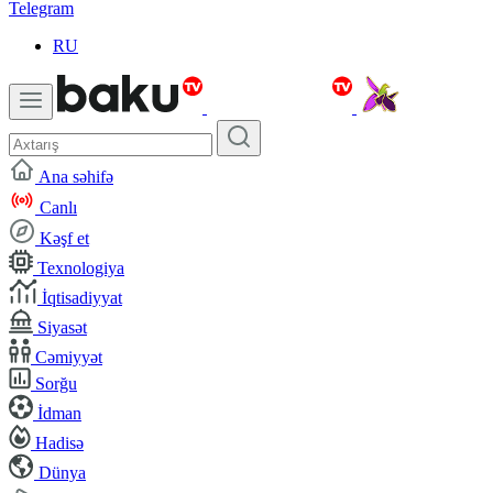
Telegram
RU
Ana səhifə
Canlı
Kəşf et
Texnologiya
İqtisadiyyat
Siyasət
Cəmiyyət
Sorğu
İdman
Hadisə
Dünya