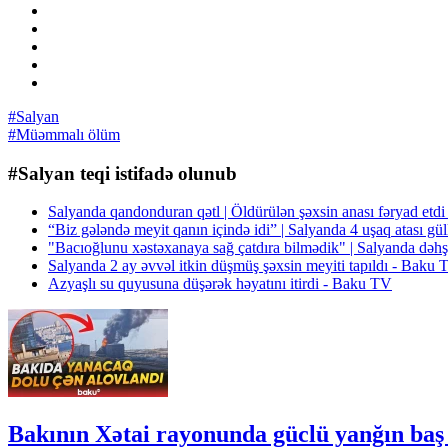
#Salyan
#Müəmmalı ölüm
#Salyan teqi istifadə olunub
Salyanda qandonduran qətl | Öldürülən şəxsin anası fəryad e
“Biz gələndə meyit qanın içində idi” | Salyanda 4 uşaq atası gü
"Bacıoğlunu xəstəxanaya sağ çatdıra bilmədik" | Salyanda dəhş
Salyanda 2 ay əvvəl itkin düşmüş şəxsin meyiti tapıldı - Baku
Azyaşlı su quyusuna düşərək həyatını itirdi - Baku TV
Bakının Xətai rayonunda güclü yanğın baş