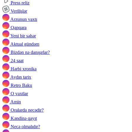
Press reliz
Verilişlər
Arzunun vaxtı
Qapqara
Yeni bir səhər
Aktual gündəm
Bizdən nə danışırlar?
24 saat
Hərbi xronika
Aydın tarix
Retro Baku
O vaxtlar
Amin
Oralarda necədir?
Kəndinə qayıt
Necə olmalıdır?