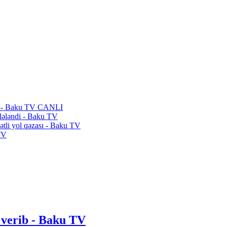
tdi - Baku TV CANLI
llələndi - Baku TV
ətli yol qəzası - Baku TV
 TV
 verib - Baku TV