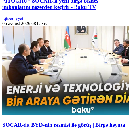
“ITOCHU” SOCAR-la yeni birgə biznes
imkanlarını nəzərdən keçirir - Baku TV
İqtisadiyyat
06 avqust 2026
68 baxış
SOCAR-da BYD-nin rəsmisi ilə görüş | Birgə həyata