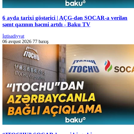
6 ayda tarixi göstərici | AÇG-dən SOCAR-a verilən
səmt qazının həcmi artdı - Baku TV
İqtisadiyyat
06 avqust 2026
77 baxış