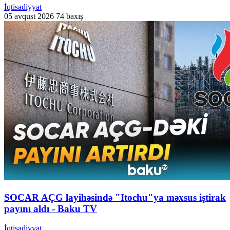
İqtisadiyyat
05 avqust 2026
74 baxış
SOCAR AÇG layihəsində "Itochu"ya məxsus iştirak
payını aldı - Baku TV
İqtisadiyyat