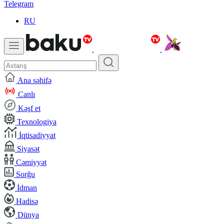
Telegram
RU
Ana səhifə
Canlı
Kəşf et
Texnologiya
İqtisadiyyat
Siyasət
Cəmiyyət
Sorğu
İdman
Hadisə
Dünya