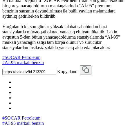
Bu barədə “Report”a “SOCAR Petroleum”dan son günlər Bakının
bir çox yanacaqdoldurma məntəqələrində “Aİ-95” premium
benzinin satışının dayandırılması ilə bağlı yayılan məlumatlara
aydınlıq gətirilərkən bildirilib.
Vurğulanıb ki, son günlər yüksək tələbat səbəbindən bəzi
stansiyalarda müvəqqəti olaraq yanacaq ehtiyatı tükənib. Lakin
avqustun 5-dən bütün yanacaqdoldurma stansiyalarında “Aİ-95”
markalı yanacağın satışı tam bərpa olunur və sürücülər
stansiyalardan fasiləsiz şəkildə yanacaq əldə edə biləcəklər.
#SOCAR Petroleum
#Aİ-95 markalı benzin
Kopyalandı
#SOCAR Petroleum
#Aİ-95 markalı benzin