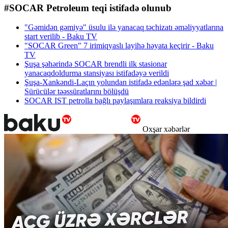
#SOCAR Petroleum teqi istifadə olunub
"Gəmidən gəmiyə" üsulu ilə yanacaq təchizatı əməliyyatlarına
start verilib - Baku TV
"SOCAR Green" 7 irimiqyaslı layihə həyata keçirir - Baku
TV
Şuşa şəhərində SOCAR brendli ilk stasionar
yanacaqdoldurma stansiyası istifadəyə verildi
Şuşa-Xankəndi-Laçın yolundan istifadə edənlərə şad xəbər |
Sürücülər təəssüratlarını bölüşdü
SOCAR IST petrolla bağlı paylaşımlara reaksiya bildirdi
Oxşar xəbərlər