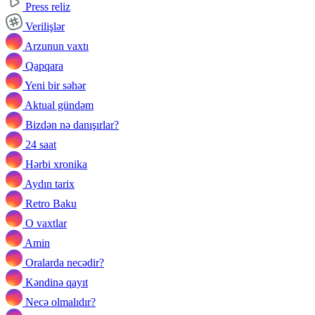
Press reliz
Verilişlər
Arzunun vaxtı
Qapqara
Yeni bir səhər
Aktual gündəm
Bizdən nə danışırlar?
24 saat
Hərbi xronika
Aydın tarix
Retro Baku
O vaxtlar
Amin
Oralarda necədir?
Kəndinə qayıt
Necə olmalıdır?