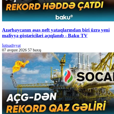
Azərbaycanın əsas neft yataqlarından biri üzrə yeni
maliyyə göstəriciləri açıqlanıb - Baku TV
İqtisadiyyat
07 avqust 2026
57 baxış