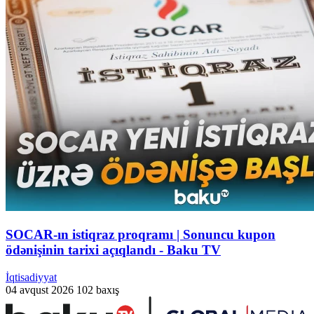
SOCAR-ın istiqraz proqramı | Sonuncu kupon
ödənişinin tarixi açıqlandı - Baku TV
İqtisadiyyat
04 avqust 2026
102 baxış