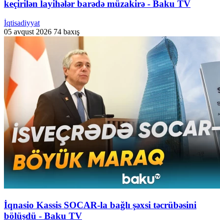
keçirilən layihələr barədə müzakirə - Baku TV
İqtisadiyyat
05 avqust 2026
74 baxış
İqnasio Kassis SOCAR-la bağlı şəxsi təcrübəsini
bölüşdü - Baku TV