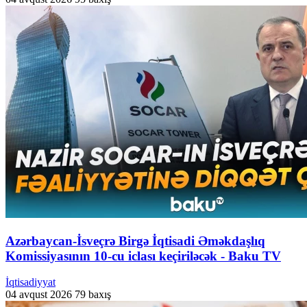
Azərbaycan-İsveçrə Birgə İqtisadi Əməkdaşlıq
Komissiyasının 10-cu iclası keçiriləcək - Baku TV
İqtisadiyyat
04 avqust 2026
79 baxış