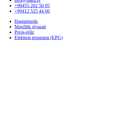
info@baku.tv
+99455 202 50 05
+99412 525 44 66
Haqqımızda
Məxfilik siyasəti
Press-reliz
Elektron proqramı (EPG)