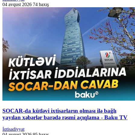
04 avqust 2026
74 baxış
SOCAR-da kütləvi ixtisarların olması ilə bağlı
yayılan xəbərlər barədə rəsmi açıqlama - Baku TV
İqtisadiyyat
04 avqust 2026
95 baxış