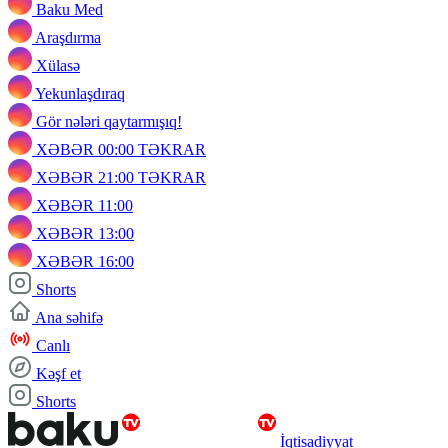
Baku Med
Araşdırma
Xülasə
Yekunlaşdıraq
Gör nələri qaytarmışıq!
XƏBƏR 00:00 TƏKRAR
XƏBƏR 21:00 TƏKRAR
XƏBƏR 11:00
XƏBƏR 13:00
XƏBƏR 16:00
Shorts
Ana səhifə
Canlı
Kəşf et
Shorts
İqtisadiyyat