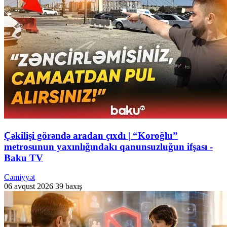
Çəkilişi görəndə aradan çıxdı | “Koroğlu”
metrosunun yaxınlığındakı qanunsuzluğun ifşası -
Baku TV
Cəmiyyət
06 avqust 2026
39 baxış