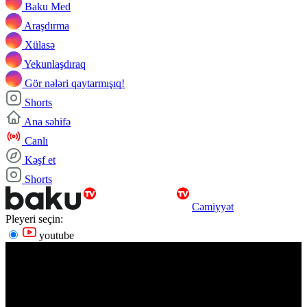
Baku Med
Araşdırma
Xülasə
Yekunlaşdıraq
Gör nələri qaytarmışıq!
Shorts
Ana səhifə
Canlı
Kəşf et
Shorts
Cəmiyyət
Pleyeri seçin:
youtube