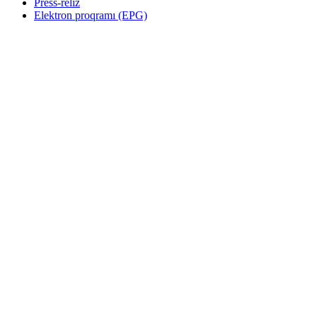
Press-reliz
Elektron proqramı (EPG)