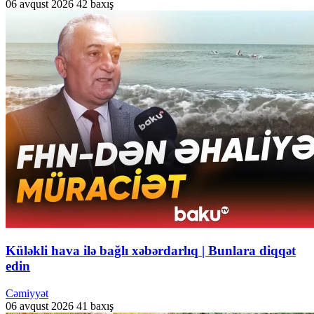
06 avqust 2026
42 baxış
Küləkli hava ilə bağlı xəbərdarlıq | Bunlara diqqət
edin
Cəmiyyət
06 avqust 2026
41 baxış