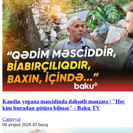
Kəndin yeganə məscidində dəhşətli mənzərə | "Heç
kim buradan götürə bilməz" - Baku TV
Cəmiyyət
06 avqust 2026
45 baxış