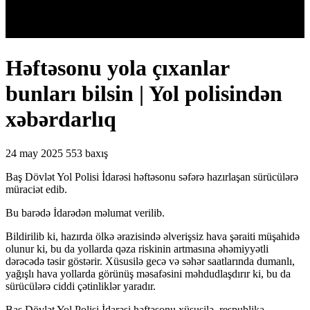
Həftəsonu yola çıxanlar
bunları bilsin | Yol polisindən
xəbərdarlıq
24 may 2025
553 baxış
Baş Dövlət Yol Polisi İdarəsi həftəsonu səfərə hazırlaşan sürücülərə
müraciət edib.
Bu barədə İdarədən məlumat verilib.
Bildirilib ki, hazırda ölkə ərazisində əlverişsiz hava şəraiti müşahidə
olunur ki, bu da yollarda qəza riskinin artmasına əhəmiyyətli
dərəcədə təsir göstərir. Xüsusilə gecə və səhər saatlarında dumanlı,
yağışlı hava yollarda görünüş məsafəsini məhdudlaşdırır ki, bu da
sürücülərə ciddi çətinliklər yaradır.
Baş Dövlət Yol Polisi İdarəsi həftəsonu xüsusilə, respublika