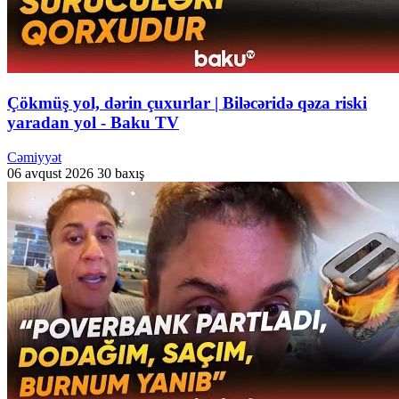
Çökmüş yol, dərin çuxurlar | Biləcəridə qəza riski
yaradan yol - Baku TV
Cəmiyyət
06 avqust 2026
30 baxış