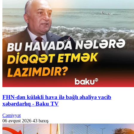
FHN-dən küləkli hava ilə bağlı əhaliyə vacib
xəbərdarlıq - Baku TV
Cəmiyyət
06 avqust 2026
43 baxış