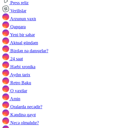
Press reliz
Verilişlər
Arzunun vaxtı
Qapqara
Yeni bir səhər
Aktual gündəm
Bizdən nə danışırlar?
24 saat
Hərbi xronika
Aydın tarix
Retro Baku
O vaxtlar
Amin
Oralarda necədir?
Kəndinə qayıt
Necə olmalıdır?