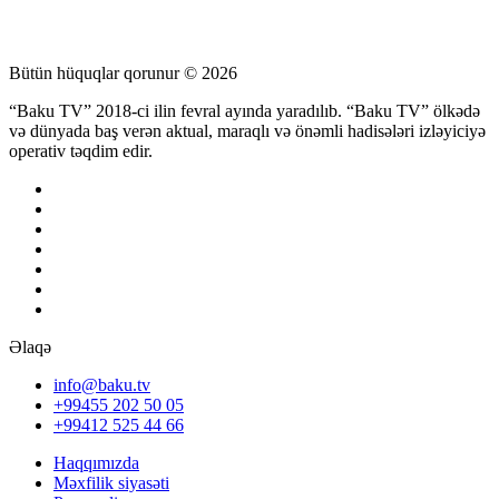
Bütün hüquqlar qorunur © 2026
“Baku TV” 2018-ci ilin fevral ayında yaradılıb. “Baku TV” ölkədə
və dünyada baş verən aktual, maraqlı və önəmli hadisələri izləyiciyə
operativ təqdim edir.
Əlaqə
info@baku.tv
+99455 202 50 05
+99412 525 44 66
Haqqımızda
Məxfilik siyasəti