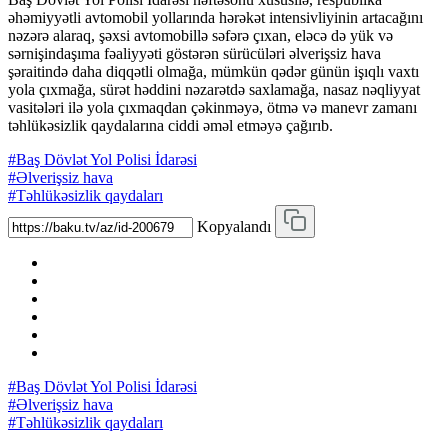
əhəmiyyətli avtomobil yollarında hərəkət intensivliyinin artacağını
nəzərə alaraq, şəxsi avtomobillə səfərə çıxan, eləcə də yük və
sərnişindaşıma fəaliyyəti göstərən sürücüləri əlverişsiz hava
şəraitində daha diqqətli olmağa, mümkün qədər günün işıqlı vaxtı
yola çıxmağa, sürət həddini nəzarətdə saxlamağa, nasaz nəqliyyat
vasitələri ilə yola çıxmaqdan çəkinməyə, ötmə və manevr zamanı
təhlükəsizlik qaydalarına ciddi əməl etməyə çağırıb.
#Baş Dövlət Yol Polisi İdarəsi
#Əlverişsiz hava
#Təhlükəsizlik qaydaları
Kopyalandı
#Baş Dövlət Yol Polisi İdarəsi
#Əlverişsiz hava
#Təhlükəsizlik qaydaları