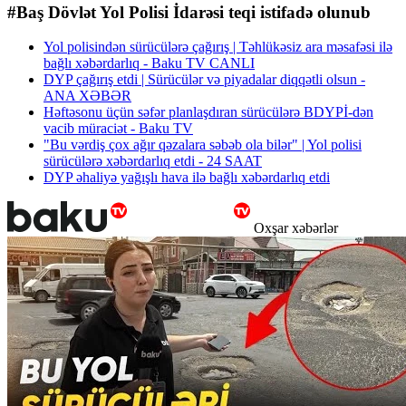
#Baş Dövlət Yol Polisi İdarəsi teqi istifadə olunub
Yol polisindən sürücülərə çağırış | Təhlükəsiz ara məsafəsi ilə
bağlı xəbərdarlıq - Baku TV CANLI
DYP çağırış etdi | Sürücülər və piyadalar diqqətli olsun -
ANA XƏBƏR
Həftəsonu üçün səfər planlaşdıran sürücülərə BDYPİ-dən
vacib müraciət - Baku TV
"Bu vərdiş çox ağır qəzalara səbəb ola bilər" | Yol polisi
sürücülərə xəbərdarlıq etdi - 24 SAAT
DYP əhaliyə yağışlı hava ilə bağlı xəbərdarlıq etdi
Oxşar xəbərlər