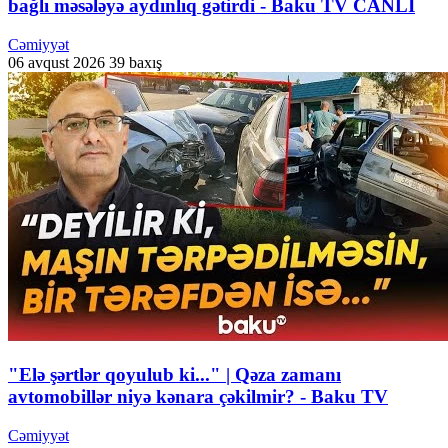
bağlı məsələyə aydınlıq gətirdi - Baku TV CANLI
Cəmiyyət
06 avqust 2026
39 baxış
"Elə şərtlər qoyulub ki..." | Qəza zamanı
avtomobillər niyə kənara çəkilmir? - Baku TV
Cəmiyyət