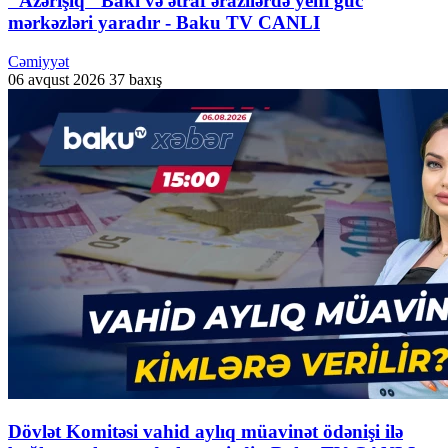
"Azərişıq" Bakı və ətraf ərazilərdə yeni güc
mərkəzləri yaradır - Baku TV CANLI
Cəmiyyət
06 avqust 2026
37 baxış
Dövlət Komitəsi vahid aylıq müavinət ödənişi ilə