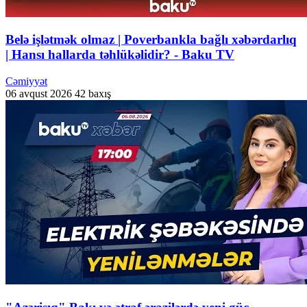
Belə işlətmək olmaz | Poverbankla bağlı xəbərdarlıq
| Hansı hallarda təhlükəlidir? - Baku TV
Cəmiyyət
06 avqust 2026
42 baxış