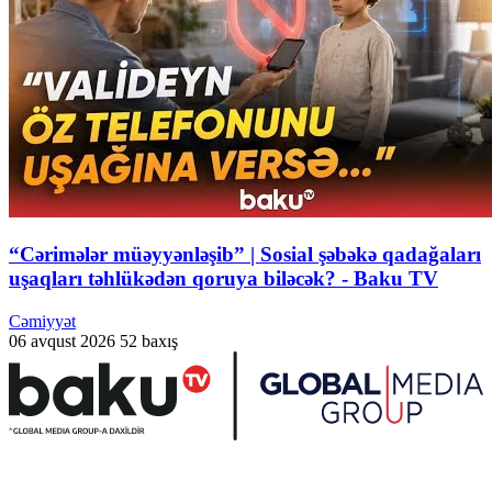
“Cərimələr müəyyənləşib” | Sosial şəbəkə qadağaları
uşaqları təhlükədən qoruya biləcək? - Baku TV
Cəmiyyət
06 avqust 2026
52 baxış