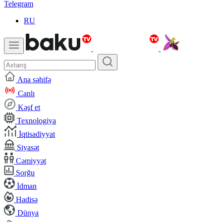
Telegram
RU
Ana səhifə
Canlı
Kəşf et
Texnologiya
İqtisadiyyat
Siyasət
Cəmiyyət
Sorğu
İdman
Hadisə
Dünya